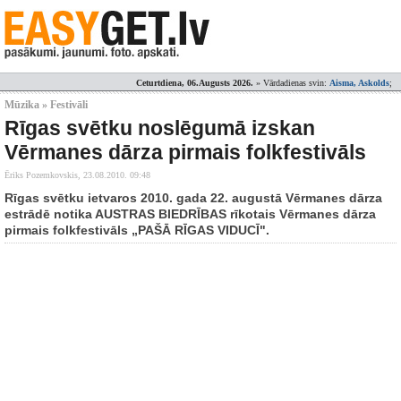
Ceturtdiena, 06.Augusts 2026.
» Vārdadienas svin:
Aisma, Askolds
;
Mūzika » Festivāli
Rīgas svētku noslēgumā izskan
Vērmanes dārza pirmais folkfestivāls
Ēriks Pozemkovskis,
23.08.2010. 09:48
Rīgas svētku ietvaros 2010. gada 22. augustā Vērmanes dārza
estrādē notika AUSTRAS BIEDRĪBAS rīkotais Vērmanes dārza
pirmais folkfestivāls „PAŠĀ RĪGAS VIDUCĪ".