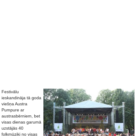
Festivālu
ieskandināja tā goda
viešņa Austra
Pumpure ar
austrasbērniem, bet
visas dienas garumā
uzstājās 40
folkmūziķi no visas