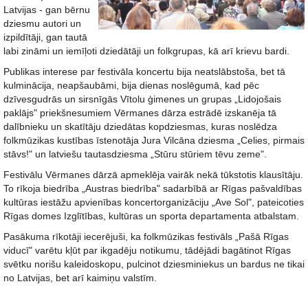
Latvijas - gan bērnu
dziesmu autori un
izpildītāji, gan tautā
labi zināmi un iemīļoti dziedātāji un folkgrupas, kā arī krievu bardi.
Publikas interese par festivāla koncertu bija neatslābstoša, bet tā
kulminācija, neapšaubāmi, bija dienas noslēgumā, kad pēc
dzīvesgudrās un sirsnīgās Vītolu ģimenes un grupas „Lidojošais
paklājs" priekšnesumiem Vērmanes dārza estrādē izskanēja tā
dalībnieku un skatītāju dziedātas kopdziesmas, kuras noslēdza
folkmūzikas kustības īstenotāja Jura Vilcāna dziesma „Celies, pirmais
stāvs!" un latviešu tautasdziesma „Stūru stūriem tēvu zeme".
Festivālu Vērmanes dārzā apmeklēja vairāk nekā tūkstotis klausītāju.
To rīkoja biedrība „Austras biedrība" sadarbībā ar Rīgas pašvaldības
kultūras iestāžu apvienības koncertorganizāciju „Ave Sol", pateicoties
Rīgas domes Izglītības, kultūras un sporta departamenta atbalstam.
Pasākuma rīkotāji iecerējuši, ka folkmūzikas festivāls „Pašā Rīgas
viducī" varētu kļūt par ikgadēju notikumu, tādējādi bagātinot Rīgas
svētku norišu kaleidoskopu, pulcinot dziesminiekus un bardus ne tikai
no Latvijas, bet arī kaimiņu valstīm.