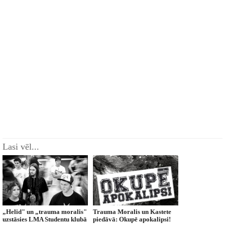
Lasi vēl...
„Helid" un „trauma moralis"
Trauma Moralis un Kastete
uzstāsies LMA Studentu klubā
piedāvā: Okupē apokalipsi!