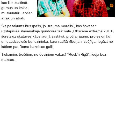
kas liek kustināt
gurnus un kakla
muskulatūru arvien
ātrāk un ātrāk.
Šis pasākums būs īpašs, jo „trauma moralis", kas šovasar
uzstājusies slavenākajā grindcore festivālā „Obscene extreme 2010",
šoreiz uz skatuves kāps jaunā sastāvā, proti ar jaunu, profesionālu
un daudzsološu bundzinieku, kura radītā rīboņa ir spējīga nogāzt no
kātiem pat Doma baznīcas gaili.
Tiekamies trešdien, no deviņiem vakarā "Rock'n'Rigā", ieeja bez
maksas.