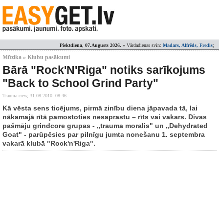
Piektdiena, 07.Augusts 2026.
» Vārdadienas svin:
Madars, Alfrēds, Fredis
;
Mūzika » Klubu pasākumi
Bārā "Rock'N'Riga" notiks sarīkojums
"Back to School Grind Party"
Trauma crew,
31.08.2010. 08:46
Kā vēsta sens ticējums, pirmā zinību diena jāpavada tā, lai
nākamajā rītā pamostoties nesaprastu – rīts vai vakars. Divas
pašmāju grindcore grupas - „trauma moralis" un „Dehydrated
Goat" - parūpēsies par pilnīgu jumta nonešanu 1. septembra
vakarā klubā "Rock'n'Riga".