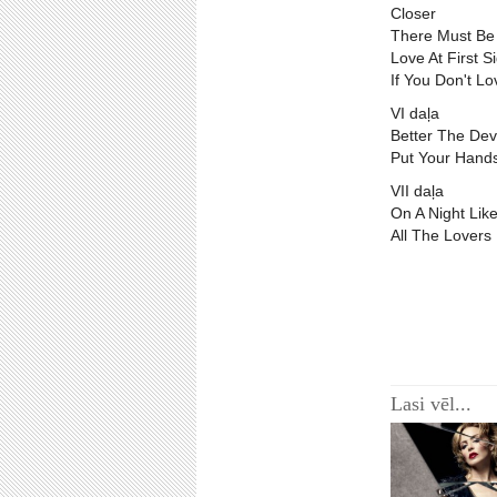
Closer
There Must Be
Love At First S
If You Don't L
VI daļa
Better The Dev
Put Your Hand
VII daļa
On A Night Like
All The Lovers
Lasi vēl...