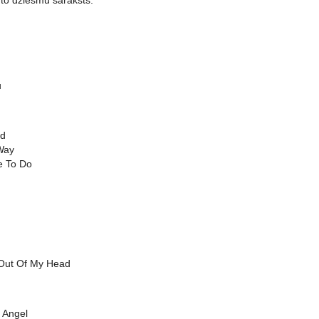
īto dziesmu saraksts:
u
nd
Way
e To Do
 Out Of My Head
 Angel