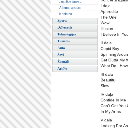
Koncertā izpild
Jaunākie ieraksti
I daļa
Albumu apskati
Aphrodite
Konkursi
The One
Sports
Wow
Dzīvesstils
Illusion
I Believe In Yo
Tehnoloģijas
Tūrisms
II daļa
Auto
Cupid Boy
Spinning Arou
Šovi
Get Outta My 
Žurnāli
What Do I Hav
Arhīvs
III daļa
Beautiful
Slow
IV daļa
Confide In Me
Can't Get You
In My Arms
V daļa
Looking For An