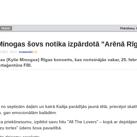
Piektdiena, 
 Minogas šovs notika izpārdotā "Arēnā Rī
2.2011. 18:21
|
komentāri
(1)
as (Kylie Minogue) Rīgas koncerts, kas norisinājās vakar, 25. febr
rtaģentūra FBI.
no septiņām daļām un katrā Kailija parādījās jaunā tēlā, priecējot skatī
m, gan emocionālām balādēm.
 priekšnesumu, izpildot savu hitu "All The Lovers" – kopā ar dejotājie
āzu tortes" ūdens šova pavadībā.