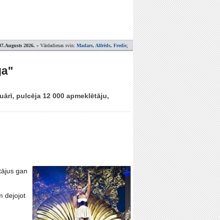
07.Augusts 2026.
» Vārdadienas svin:
Madars, Alfrēds, Fredis
;
ga"
uārī, pulcēja 12 000 apmeklētāju,
tājus gan
m dejojot