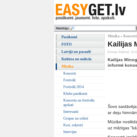
Meklētājs:
Mūzika » Koncerti
Pasākumi
Kailijas
FOTO
Latvijā un pasaulē
Kristaps Kārkliņš,
26.0
Kultūra un māksla
Kailijas Minog
informē konce
Mūzika
Koncerti
Festivāli
Festivāli 2014
Klubu pasākumi
Koncertu un festivālu
apskati
Šovs sastāvēja 
Interesanti
ar deju himnā
Grupas un solisti
Mūziķe noslēdza
Kori, orķestri
uz milzīgas "k
Intervijas