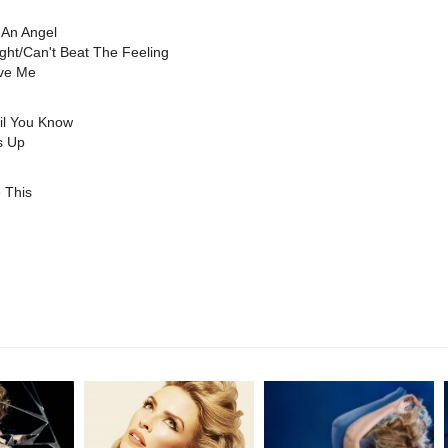
 An Angel
ight/Can't Beat The Feeling
ove Me
il You Know
s Up
 This