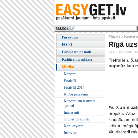
Meklētājs:
Mūzika » Koncerti
Pasākumi
Rīgā uzs
FOTO
Latvijā un pasaulē
SKYR,
19.05.2011. 13
Kultūra un māksla
Piektdien, 5.
popmūzikas mā
Mūzika
Koncerti
Festivāli
Festivāli 2014
Klubu pasākumi
Koncertu un festivālu
apskati
Xiu Xiu ir mūzi
Interesanti
projekts. Allaž
Grupas un solisti
klausītajam ne
jebkuri mēģināj
Kori, orķestri
Xiu daiļradi rak
Intervijas