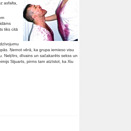
z asfalta,
iem
aidāms
 tiks citā
ārdzīvojumu
 grupās. Ņemot vērā, ka grupa iemieso visu
u. Neķītrs, dīvains un sačakarēts sekss un
imijs Stjuarts, pirms tam atzīstot, ka Xiu