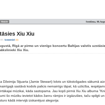
Sestdiena, 08.Augu
tāsies Xiu Xiu
:08
|
komentāri
(1)
augustā, Rīgā ar pirmo un vienīgo koncertu Baltijas valstīs uzstā
kslinieki Xiu Xiu.
ķa Džeimija Stjuarta (Jamie Stewart) lolots un tūkstošgades sākumā aiz
 mainīgajā sastāvā kodols palicis nemainīgs tāpat, kā uzticība, iespējam
ērtākajai mūzikai, kāda sastopama. Jau kopš pirmā Xiu Xiu albuma "Kni
umi šo mūziku ievietot kādos žanru rāmjos ir izgāzušies, taču spilgti un 
sturo kādā intervijā izskanējusi alegorija: