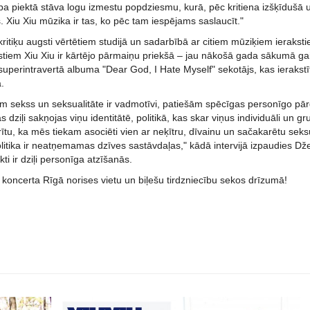
pa piektā stāva logu izmestu popdziesmu, kurā, pēc kritiena izšķīdušā u
. Xiu Xiu mūzika ir tas, ko pēc tam iespējams saslaucīt."
ritiķu augsti vērtētiem studijā un sadarbībā ar citiem mūziķiem ierakst
stiem Xiu Xiu ir kārtējo pārmaiņu priekšā – jau nākošā gada sākumā g
superintravertā albuma "Dear God, I Hate Myself" sekotājs, kas ierakstīts
.
riem sekss un seksualitāte ir vadmotīvi, patiešām spēcīgas personīgo p
s dziļi sakņojas viņu identitātē, politikā, kas skar viņus individuāli un
ītu, ka mēs tiekam asociēti vien ar neķītru, dīvainu un sačakarētu seks
politika ir neatņemamas dzīves sastāvdaļas," kādā intervijā izpaudies Dže
ikti ir dziļi personīga atzīšanās.
 koncerta Rīgā norises vietu un biļešu tirdzniecību sekos drīzumā!