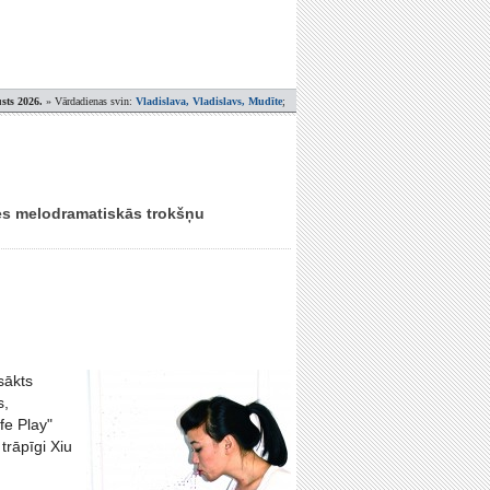
sts 2026.
» Vārdadienas svin:
Vladislava, Vladislavs, Mudīte
;
sies melodramatiskās trokšņu
sākts
s,
fe Play"
trāpīgi Xiu