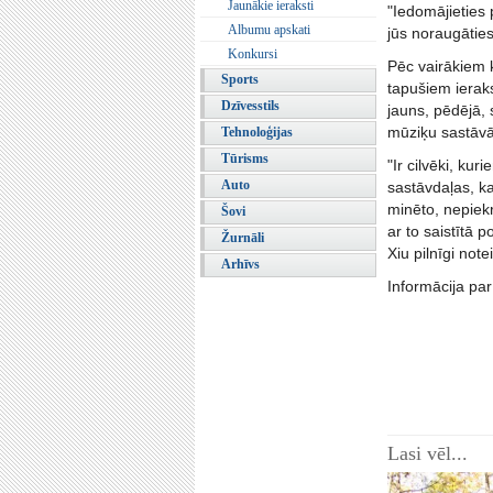
Jaunākie ieraksti
"Iedomājieties 
Albumu apskati
jūs noraugāties
Konkursi
Pēc vairākiem k
Sports
tapušiem ierak
Dzīvesstils
jauns, pēdējā, 
mūziķu sastāvā
Tehnoloģijas
Tūrisms
"Ir cilvēki, ku
Auto
sastāvdaļas, ka
minēto, nepiekr
Šovi
ar to saistītā 
Žurnāli
Xiu pilnīgi note
Arhīvs
Informācija par
Lasi vēl...