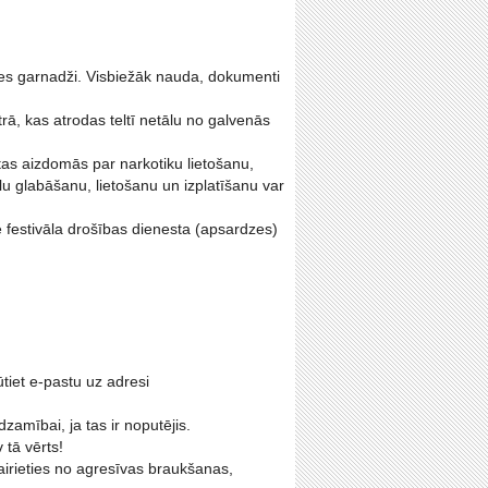
ies garnadži. Visbiežāk nauda, dokumenti
rā, kas atrodas teltī netālu no galvenās
urētas aizdomās par narkotiku lietošanu,
lu glabāšanu, lietošanu un izplatīšanu var
e festivāla drošības dienesta (apsardzes)
tiet e-pastu uz adresi
dzamībai, ja tas ir noputējis.
 tā vērts!
vairieties no agresīvas braukšanas,