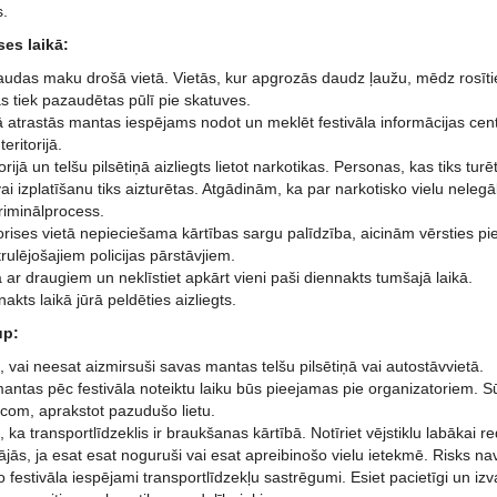
s.
ses laikā:
naudas maku drošā vietā. Vietās, kur apgrozās daudz ļaužu, mēdz rosīt
as tiek pazaudētas pūlī pie skatuves.
kā atrastās mantas iespējams nodot un meklēt festivāla informācijas cent
teritorijā.
torijā un telšu pilsētiņā aizliegts lietot narkotikas. Personas, kas tiks t
i izplatīšanu tiks aizturētas. Atgādinām, ka par narkotisko vielu nelegā
kriminālprocess.
norises vietā nepieciešama kārtības sargu palīdzība, aicinām vērsties pi
atrulējošajiem policijas pārstāvjiem.
ā ar draugiem un neklīstiet apkārt vieni paši diennakts tumšajā laikā.
akts laikā jūrā peldēties aizliegts.
up:
es, vai neesat aizmirsuši savas mantas telšu pilsētiņā vai autostāvvietā.
ntas pēc festivāla noteiktu laiku būs pieejamas pie organizatoriem. Sū
.com, aprakstot pazudušo lietu.
s, ka transportlīdzeklis ir braukšanas kārtībā. Notīriet vējstiklu labākai re
jās, ja esat esat noguruši vai esat apreibinošo vielu ietekmē. Risks nav
o festivāla iespējami transportlīdzekļu sastrēgumi. Esiet pacietīgi un iz