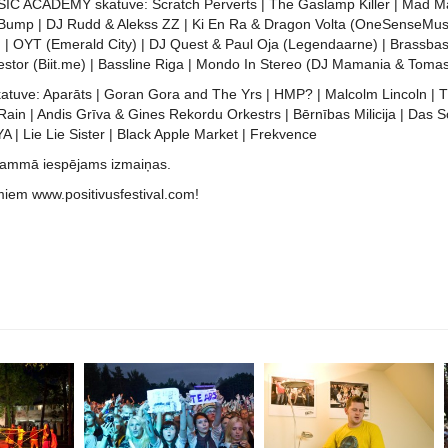
 ACADEMY skatuve: Scratch Perverts | The Gaslamp Killer | Mad Mats
ump | DJ Rudd & Alekss ZZ | Ki En Ra & Dragon Volta (OneSenseMusic)
) | OYT (Emerald City) | DJ Quest & Paul Oja (Legendaarne) | Brassbas
estor (Biit.me) | Bassline Riga | Mondo In Stereo (DJ Mamania & Toma
tuve: Aparāts | Goran Gora and The Yrs | HMP? | Malcolm Lincoln | T
 Rain | Andis Grīva & Gines Rekordu Orkestrs | Bērnības Milicija | Das
A | Lie Lie Sister | Black Apple Market | Frekvence
rammā iespējams izmaiņas.
miem www.positivusfestival.com!