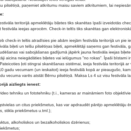
lšu pilsētiņā, paņemiet atkritumu maisu saviem atkritumiem, lai nepiesā
e:
estivāla teritorijā apmeklētāju biļetes tiks skanētas īpaši izveidotās chec
 festivāla ieejas aprocēm. Check-in teltīs tiks skanētas gan elektroniskā
 check-in teltis atradīsies pie abām ieejām festivāla teritorijā un pie iee
vāla biļeti un telšu pilsētiņas biļeti, apmeklētāji saņems gan festivāla, g
udēšanas vai sabojāšanas gadījumā jāpērk jauna festivāla ieejas biļete
tāji aicina neiegādāties biļetes vai ielūgumus "no rokas". Īpaši bīstami ir 
 Pateicoties ļoti stingrai skanēšanas sistēmai, ieeja festivāla teritorijā 
10 gadu vecumam (un ieskaitot) ieeja festivālā kopā ar pieaugušo, kam ir
u vecuma varēs atstāt Bērnu pilsētiņā. Maksa Ls 4 uz visu festivāla la
orijā aizliegts ienest:
video tehniku un fototehniku (t.i., kameras ar maināmiem foto objektīvi
gstvielas un citus priekšmetus, kas var apdraudēt pārējo apmeklētāju ē
, stikla priekšmetus u.tml.);
uktus, alkoholiskos un bezalkoholiskos dzērienus;
priekšmetus;