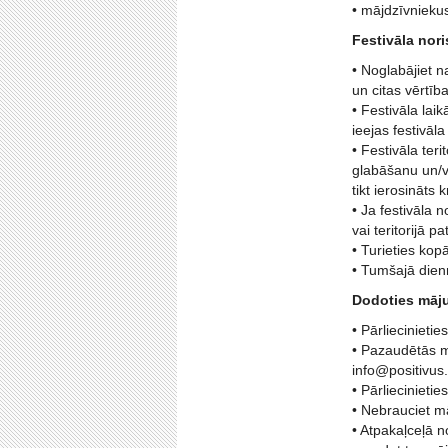
• mājdzīvnieku
Festivāla nori
• Noglabājiet 
un citas vērtīb
• Festivāla lai
ieejas festivāla 
• Festivāla teri
glabāšanu un/va
tikt ierosināts 
• Ja festivāla 
vai teritorijā p
• Turieties kop
• Tumšajā dienn
Dodoties māj
• Pārliecinieti
• Pazaudētās ma
info@positivus
• Pārliecinietie
• Nebrauciet mā
• Atpakaļceļā n