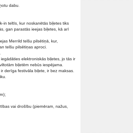
rņotu dabu.
k-in teltīs, kur noskanētās biļetes tiks
s, gan parastās ieejas biļetes, kā arī
jas Merrild telšu pilsētiņā, kur,
an telšu pilsētiņas aproci.
.
iegādāties elektroniskās biļetes, jo tās ir
ar viltotām biļetēm nebūs iespējama.
 derīga festivāla biļete, ir bez maksas.
iku.
em);
rtības vai drošību (piemēram, nažus,