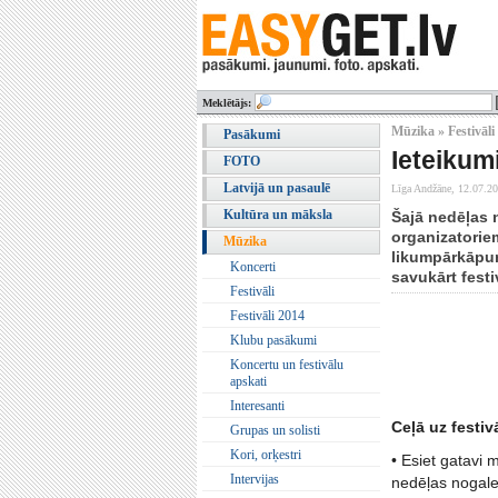
Meklētājs:
Mūzika » Festivāli
Pasākumi
Ieteikum
FOTO
Latvijā un pasaulē
Līga Andžāne,
12.07.20
Kultūra un māksla
Šajā nedēļas n
organizatoriem
Mūzika
likumpārkāpum
Koncerti
savukārt fest
Festivāli
Festivāli 2014
Klubu pasākumi
Koncertu un festivālu
apskati
Interesanti
Ceļā uz festiv
Grupas un solisti
Kori, orķestri
• Esiet gatavi 
Intervijas
nedēļas nogale