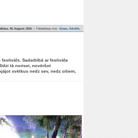
tdiena, 06.Augusts 2026.
» Vārdadienas svin:
Aisma, Askolds
;
 festivāls. Sadarbībā ar festivāla
īdzi tā norisei, novēršot
jājot svētkus nedz sev, nedz citiem,