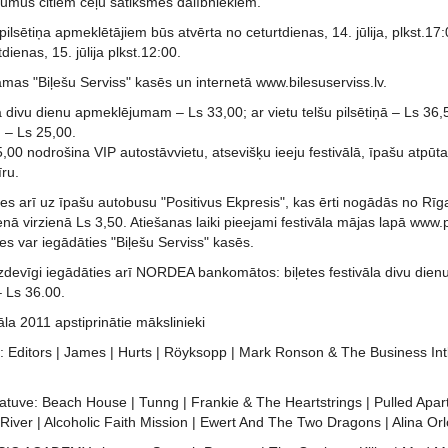
jumus citiem ceļu satiksmes dalībniekiem.
 pilsētiņa apmeklētājiem būs atvērta no ceturtdienas, 14. jūlija, plkst.17
dienas, 15. jūlija plkst.12:00.
mas "Biļešu Serviss" kasēs un internetā www.bilesuserviss.lv.
la divu dienu apmeklējumam – Ls 33,00; ar vietu telšu pilsētiņā – Ls 36,5
– Ls 25,00.
5,00 nodrošina VIP autostāvvietu, atsevišķu ieeju festivālā, īpašu atpūtas
īru.
es arī uz īpašu autobusu "Positivus Ekpresis", kas ērti nogādās no Rīgas 
enā virzienā Ls 3,50. Atiešanas laiki pieejami festivāla mājas lapā www.p
tes var iegādāties "Biļešu Serviss" kasēs.
n izdevīgi iegādāties arī NORDEA bankomātos: biļetes festivāla divu di
– Ls 36.00.
vāla 2011 apstiprinātie mākslinieki
Editors | James | Hurts | Röyksopp | Mark Ronson & The Business Intl. 
uve: Beach House | Tunng | Frankie & The Heartstrings | Pulled Apart 
River | Alcoholic Faith Mission | Ewert And The Two Dragons | Alina Orlova