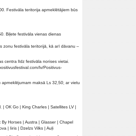
:00. Festivāla teritorija apmeklētājiem būs
0. Biļete festivāla vienas dienas
 zonu festivāla teritorijā, kā arī dāvanu –
centra līdz festivāla norises vietai.
ositivusfestival.com/lv/Positivus-
enu apmeklējumam maksā Ls 32,50; ar vietu
| OK Go | King Charles | Satellites LV |
By Horses | Austra | Glasser | Chapel
 | Iiris | Dzelzs Vilks | Auļi