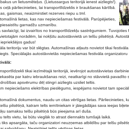
bakus un lietusmēteļus. (Lietussargus teritorijā ienest aizliegts!).
ceļā pārliecinieties, lai transportlīdzeklis ir braukšanas kārtībā.
as, gaismas, neaizmirstiet rezerves riepu u.tml.
utomašīnā lietas, kas nav nepieciešamas festivālā. Parūpējieties,
nepiesaistītu garnadžu uzmanību.
 savlaicīgi, lai izvairītos no transportlīdzekļu sastrēgumiem. Tuvojoties f
vietotajām norādēm, lai nokļūtu autostāvvietā un telšu pilsētiņā. Autost
 iepriekšējos gadus!
vāla teritoriju var būt slēgtas. Automašīnas atļauts novietot tikai festivāla
liegts. Speciālajās autostāvvietās nepieciešamas festivāla organizatoru 
tivālā:
ransportlīdzekli tikai iezīmētajā teritorijā, ievērojot autostāvvietas dar
s iekasēta par katru iebraukšanas reizi, neatkarīgi no stāvvietā pavadīto
drošības apsvērumu dēļ stingri aizliegts uzsliet teltis.
m nepieciešams elektrības pieslēgums, iespējams novietot tam speciāli
utomašīnā dokumentus, naudu un citas vērtīgas lietas. Pārliecinieties, k
telšu pilsētiņā, katram telts iemītniekam ir jāiegādājas sava ieejas biļet
višķu samaksu telšu pilsētiņā būs pieejama arī duša.
u telts vietu, lai būtu vieglāk to atrast diennakts tumšajā laikā.
ņa tiks apsargāta, taču organizatori neuzņemas atbildību par telšu pilsē
 sabojāšanu. Neatstājiet teltīs vērtīgas lietas.