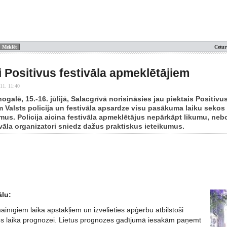
Cetur
i Positivus festivāla apmeklētājiem
11. 11:40
ogalē, 15.-16. jūlijā, Salacgrīvā norisināsies jau piektais Positivus
 Valsts policija un festivāla apsardze visu pasākuma laiku sekos l
us. Policija aicina festivāla apmeklētājus nepārkāpt likumu, nebo
ivāla organizatori sniedz dažus praktiskus ieteikumus.
ālu:
mainīgiem laika apstākļiem un izvēlieties apģērbu atbilstoši
s laika prognozei. Lietus prognozes gadījumā iesakām paņemt