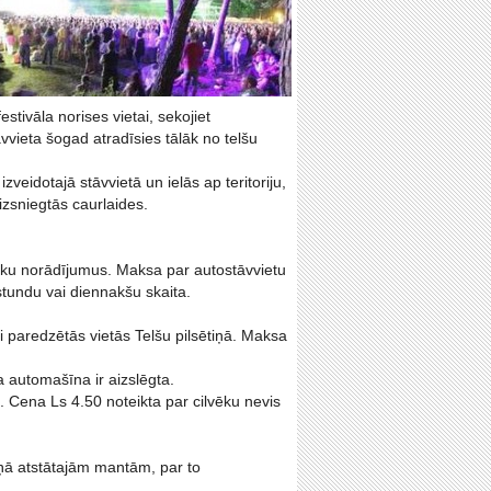
estivāla norises vietai, sekojiet
āvvieta šogad atradīsies tālāk no telšu
 izveidotajā stāvvietā un ielās ap teritoriju,
izsniegtās caurlaides.
binieku norādījumus. Maksa par autostāvvietu
 stundu vai diennakšu skaita.
 paredzētās vietās Telšu pilsētiņā. Maksa
a automašīna ir aizslēgta.
e. Cena Ls 4.50 noteikta par cilvēku nevis
tiņā atstātajām mantām, par to