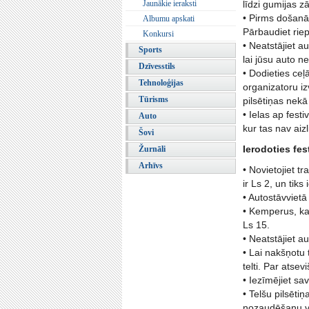
Jaunākie ieraksti
līdzi gumijas zā
• Pirms došanās 
Albumu apskati
Pārbaudiet riep
Konkursi
• Neatstājiet a
Sports
lai jūsu auto 
Dzīvesstils
• Dodieties ceļā
Tehnoloģijas
organizatoru iz
Tūrisms
pilsētiņas nekā
• Ielas ap festi
Auto
kur tas nav aiz
Šovi
Ierodoties fes
Žurnāli
Arhīvs
• Novietojiet t
ir Ls 2, un tik
• Autostāvvietā 
• Kemperus, ka
Ls 15.
• Neatstājiet a
• Lai nakšņotu 
telti. Par atse
• Iezīmējiet sav
• Telšu pilsēti
nozaudēšanu vai