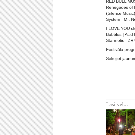
RED BULL MUSIC
Renegades of B
(Silence Music
System | Mr. N
I LOVE YOU ska
Bubbles | Acid
Starmetis | ZRY
Festivāla prog
Sekojiet jaunu
Lasi vēl...