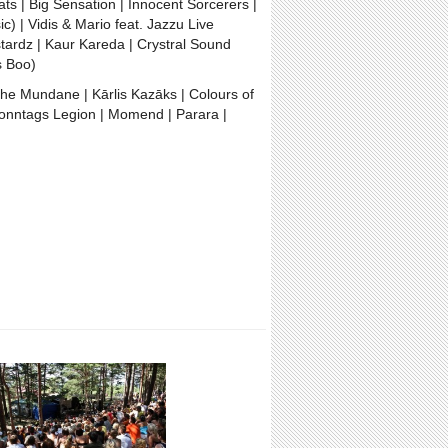
 | Big Sensation | Innocent Sorcerers |
 | Vidis & Mario feat. Jazzu Live
tardz | Kaur Kareda | Crystral Sound
s Boo)
he Mundane | Kārlis Kazāks | Colours of
 Sonntags Legion | Momend | Parara |