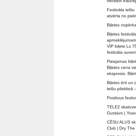
neradot traucē
Festivāla telšu
atvērta no piekt
Biļetes nopērka
Biļetes festivā
apmeklējumam 
VIP biļete Ls 7
festivāla suven
Pieejamas biļet
Biļetes cena vi
ekspresis. Biļe
Biļetes ērti u
telšu pilsētiņā 
Positivus festi
TELE2 skatuve: 
Gustavo | Yoav
CĒSU ALUS skat
Club | Dry The 