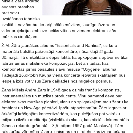
Mišela Žāra ārkārtīgi
augstās prasības
pret savu
uzstāšanos tehnisko
kvalitāti, nav šaubu, ka oriģinālās mūzikas, jaudīgo lāzeru un
videoprojekciju simbioze neliks vilties nevienam elektroniskās
mūzikas cienītājam.
Ž.M. Žāra jaunākais albums "Essentials and Rarities", uz kura
materiāla balstīta pašreizējā koncerttūre, nāca klajā šī gada
30.maijā. Tā unikalitāte slēpjas faktā, ka apkopojums aptver ne tikai
labi zināmas mākslinieka kompozīcijas, bet arī tādas, kas
komponētas pirms pasaules slavu nesušā "Oxygene" albuma.
Tādējādi 16.oktobrī Kauņā viena koncerta ietvaros skatītājiem būs
iespēja izdzīvot visus Žāra daiļrades nozīmīgākos posmus.
Žans Mišels Andrē Žārs ir 1948.gadā dzimis franču komponists,
instrumentālists un mūzikas producents. Viņu pamatoti dēvē par
elektroniskās mūzikas pionieri, vienu no spilgtākajiem tādu žanru kā
Ambient un New Age pārstāvi. Īpašu atpazīstamību Žārs ieguvis ar
ārkārtīgi krāšņajām koncertizrādēm, kas pulcējušas pat vairāku
miljonu cilvēku auditoriju (vislielākais skaits, kas oficiāli dokumentēts
Ginesa rekordu grāmatā – 3,5 miljoni 1997.gadā Maskavā). Tām
raksturīga vērienīga lāzeru, gaismas un pirotehnikas izmantošana,