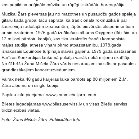
kas papildina oriģinālo mūziku un rūpīgi izstrādāto horeogrāfiju.
Mūzikai Žārs pievērsās jau no mazotnes un pusaudžu gados spēlēja
ģitāru kādā grupā, taču saprata, ka tradicionālā rokmūzika ir par
šauru viņa radošajām izpausmēm, tāpēc pievērsās eksperimentiem
ar sintezatoriem. 1976.gadā iznākušais albums Oxygene (līdz šim ap
12 miljoni pārdotu kopiju), kas tika ierakstīts franču komponista
mājas studijā, atnesa viņam pirmo atpazīstamību. 1978.gadā
iznākušais Equinoxe turpināja slavas gājienu. 1979.gada uzstāšanās
Parīzes Konkordijas laukumā pulcēja vairāk nekā miljonu skatītāju.
No šī brīža Žana Mišela Žāra vārds nesaraujami saistīts ar pasaules
grandiozākajiem koncertuzvedumiem.
Vairāk nekā 40 gadu karjeras laikā pārdots ap 80 miljoniem Ž.M.
Žāra albumu un singlu kopiju.
Papildu info pieejama: www.jeanmicheljarre.com
Biļetes iegādājamas www.bilesuserviss.lv un visās Biļešu serviss
tirdzniecības vietās.
Foto: Žans Mišels Žārs. Publicitātes foto