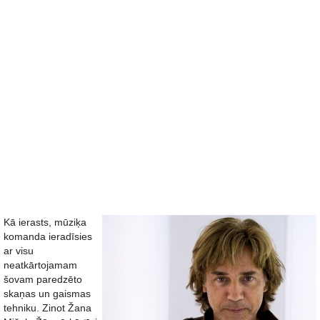
Kā ierasts, mūziķa
komanda ieradīsies
ar visu
neatkārtojamam
šovam paredzēto
skaņas un gaismas
tehniku. Zinot Žana