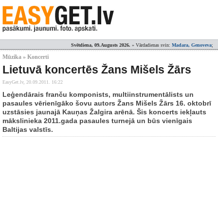
Svētdiena, 09.Augusts 2026.
» Vārdadienas svin:
Madara, Genoveva
;
Mūzika » Koncerti
Lietuvā koncertēs Žans Mišels Žārs
EasyGet.lv,
20.09.2011. 16:22
Leģendārais franču komponists, multiinstrumentālists un
pasaules vērienīgāko šovu autors Žans Mišels Žārs 16. oktobrī
uzstāsies jaunajā Kauņas Žalgira arēnā. Šis koncerts iekļauts
mākslinieka 2011.gada pasaules turnejā un būs vienīgais
Baltijas valstīs.