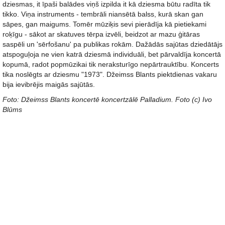
dziesmas, it īpaši balādes viņš izpilda it kā dziesma būtu radīta tik
tikko. Viņa instruments - tembrāli niansētā balss, kurā skan gan
sāpes, gan maigums. Tomēr mūziķis sevi pierādīja kā pietiekami
roķīgu - sākot ar skatuves tērpa izvēli, beidzot ar mazu ģitāras
saspēli un 'sērfošanu' pa publikas rokām. Dažādās sajūtas dziedātājs
atspoguļoja ne vien katrā dziesmā individuāli, bet pārvaldīja koncertā
kopumā, radot popmūzikai tik neraksturīgo nepārtrauktību. Koncerts
tika noslēgts ar dziesmu "1973". Džeimss Blants piektdienas vakaru
bija ievibrējis maigās sajūtās.
Foto: Džeimss Blants koncertē koncertzālē Palladium. Foto (c) Ivo
Blūms