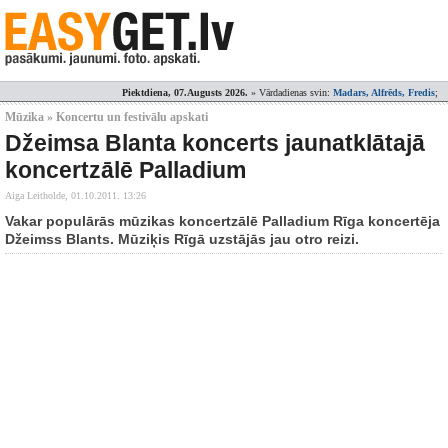
Piektdiena, 07.Augusts 2026.
» Vārdadienas svin:
Madars, Alfrēds, Fredis
;
Mūzika » Koncertu un festivālu apskati
Džeimsa Blanta koncerts jaunatklātajā
koncertzālē Palladium
Aiga Leitholde,
01.10.2011. 13:26
Vakar populārās mūzikas koncertzālē Palladium Rīga koncertēja
Džeimss Blants. Mūziķis Rīgā uzstājās jau otro reizi.