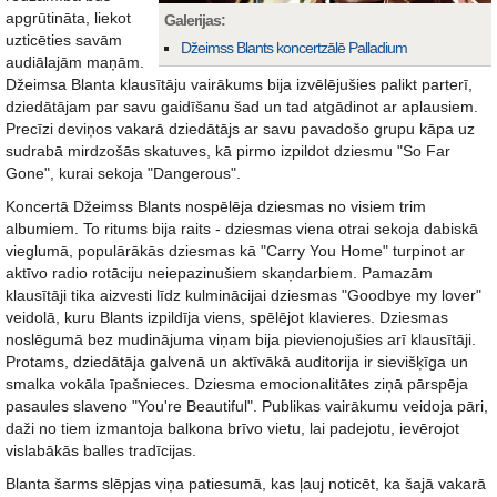
apgrūtināta, liekot
Galerijas:
uzticēties savām
Džeimss Blants koncertzālē Palladium
audiālajām maņām.
Džeimsa Blanta klausītāju vairākums bija izvēlējušies palikt parterī,
dziedātājam par savu gaidīšanu šad un tad atgādinot ar aplausiem.
Precīzi deviņos vakarā dziedātājs ar savu pavadošo grupu kāpa uz
sudrabā mirdzošās skatuves, kā pirmo izpildot dziesmu "So Far
Gone", kurai sekoja "Dangerous".
Koncertā Džeimss Blants nospēlēja dziesmas no visiem trim
albumiem. To ritums bija raits - dziesmas viena otrai sekoja dabiskā
vieglumā, populārākās dziesmas kā "Carry You Home" turpinot ar
aktīvo radio rotāciju neiepazinušiem skaņdarbiem. Pamazām
klausītāji tika aizvesti līdz kulminācijai dziesmas "Goodbye my lover"
veidolā, kuru Blants izpildīja viens, spēlējot klavieres. Dziesmas
noslēgumā bez mudinājuma viņam bija pievienojušies arī klausītāji.
Protams, dziedātāja galvenā un aktīvākā auditorija ir sievišķīga un
smalka vokāla īpašnieces. Dziesma emocionalitātes ziņā pārspēja
pasaules slaveno "You're Beautiful". Publikas vairākumu veidoja pāri,
daži no tiem izmantoja balkona brīvo vietu, lai padejotu, ievērojot
vislabākās balles tradīcijas.
Blanta šarms slēpjas viņa patiesumā, kas ļauj noticēt, ka šajā vakarā