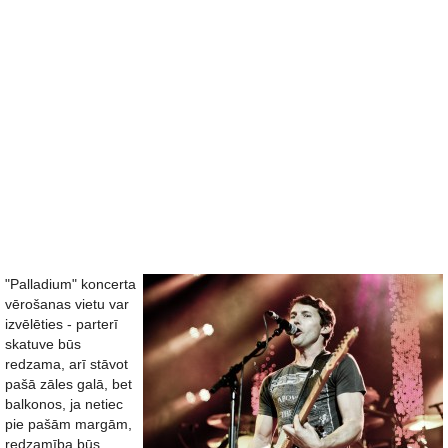
"Palladium" koncerta
vērošanas vietu var
izvēlēties - parterī
skatuve būs
redzama, arī stāvot
pašā zāles galā, bet
balkonos, ja netiec
pie pašām margām,
redzamība būs