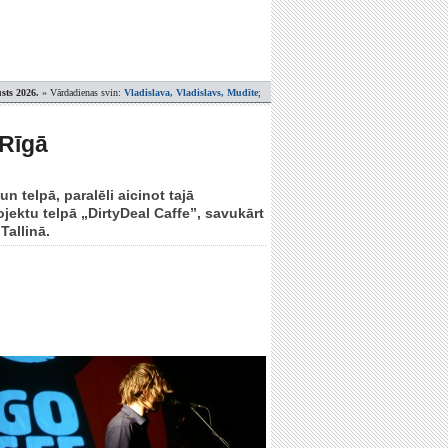
sts 2026.
» Vārdadienas svin:
Vladislava, Vladislavs, Mudīte
;
 Rīgā
n telpā, paralēli aicinot tajā
jektu telpā „DirtyDeal Caffe”, savukārt
Tallinā.