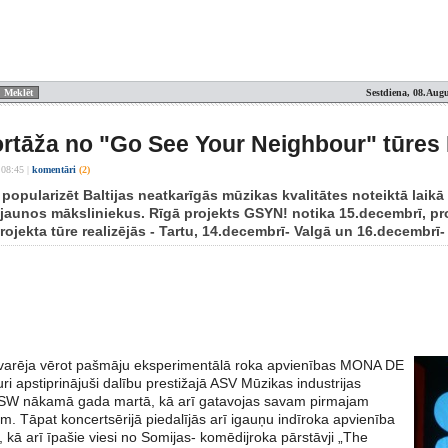
Sestdiena, 08.Augu
rtāža no "Go See Your Neighbour" tūres
 08:45
|
komentāri
(2)
 popularizēt Baltijas neatkarīgās mūzikas kvalitātes noteiktā laikā u
ī jaunos māksliniekus. Rīgā projekts GSYN! notika 15.decembrī, pro
ojekta tūre realizējās - Tartu, 14.decembrī- Valgā un 16.decembrī- 
i varēja vērot pašmāju eksperimentālā roka apvienības MONA DE
i apstiprinājuši dalību prestižajā ASV Mūzikas industrijas
SW nākamā gada martā, kā arī gatavojas savam pirmajam
. Tāpat koncertsērijā piedalījās arī igauņu indīroka apvienība
kā arī īpašie viesi no Somijas- komēdijroka pārstāvji „The