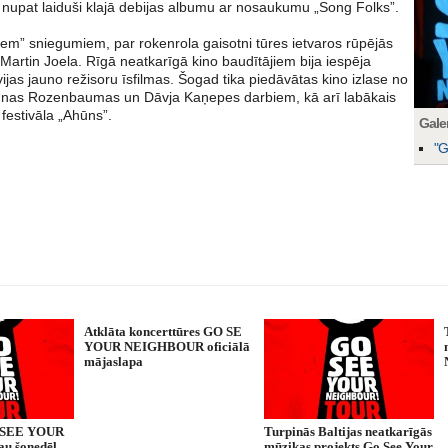
i nupat laiduši klajā debijas albumu ar nosaukumu „Song Folks”.
jiem” sniegumiem, par rokenrola gaisotni tūres ietvaros rūpējās
Martin Joela. Rīgā neatkarīgā kino baudītājiem bija iespēja
vijas jauno režisoru īsfilmas. Šogad tika piedāvātas kino izlase no
Unas Rozenbaumas un Dāvja Kaņepes darbiem, kā arī labākais
festivāla „Ahūns”.
Galer
"G
Atklāta koncerttūres GO SE
YOUR NEIGHBOUR oficiālā
mājaslapa
O SEE YOUR
Turpinās Baltijas neatkarīgās
u šonedēļ
mūzikas projekts Go See Your