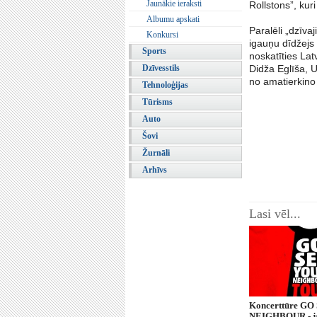
Jaunākie ieraksti
Rollstons”, kur
Albumu apskati
Paralēli „dzīva
Konkursi
igauņu dīdžejs 
Sports
noskatīties Lat
Dzīvesstils
Didža Eglīša, 
no amatierkino 
Tehnoloģijas
Tūrisms
Auto
Šovi
Žurnāli
Arhīvs
Lasi vēl...
Koncerttūre G
NEIGHBOUR - ja