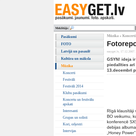
Meklētājs:
Mūzika » Koncerti
Pasākumi
Fotorepo
FOTO
Latvijā un pasaulē
easyget.lv,
17.12.2007.
Kultūra un māksla
GSYN! ideja ir
piedalīties ar
Mūzika
13.decembrī pr
Koncerti
Festivāli
Festivāli 2014
Klubu pasākumi
Koncertu un festivālu
apskati
Rīgā klausītāj
Interesanti
BO veikumu, kur
Grupas un solisti
konferencē SX
Kori, orķestri
debijas albumam
Intervijas
„Honey Power”, 