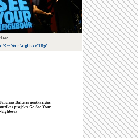
ijas:
o See Your Neighbour" Rīgā
Turpinās Baltijas neatkarīgās
mūzikas projekts Go See Your
Neighbour!