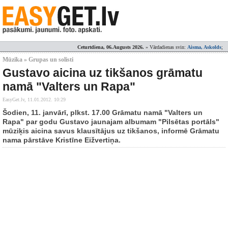
Ceturtdiena, 06.Augusts 2026.
» Vārdadienas svin:
Aisma, Askolds
;
Mūzika » Grupas un solisti
Gustavo aicina uz tikšanos grāmatu
namā "Valters un Rapa"
EasyGet.lv,
11.01.2012. 10:29
Šodien, 11. janvārī, plkst. 17.00 Grāmatu namā "Valters un
Rapa" par godu Gustavo jaunajam albumam "Pilsētas portāls"
mūziķis aicina savus klausītājus uz tikšanos, informē Grāmatu
nama pārstāve Kristīne Eižvertiņa.