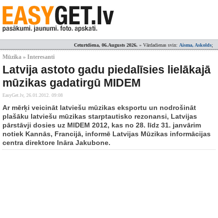
Ceturtdiena, 06.Augusts 2026.
» Vārdadienas svin:
Aisma, Askolds
;
Mūzika » Interesanti
Latvija astoto gadu piedalīsies lielākajā
mūzikas gadatirgū MIDEM
EasyGet.lv,
26.01.2012. 09:08
Ar mērķi veicināt latviešu mūzikas eksportu un nodrošināt
plašāku latviešu mūzikas starptautisko rezonansi, Latvijas
pārstāvji dosies uz MIDEM 2012, kas no 28. līdz 31. janvārim
notiek Kannās, Francijā, informē Latvijas Mūzikas informācijas
centra direktore Ināra Jakubone.