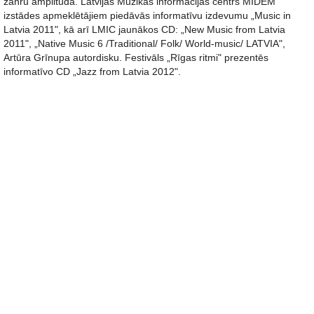
žanru amplitūdā. Latvijas Mūzikas informācijas centrs MIDEM
izstādes apmeklētājiem piedāvās informatīvu izdevumu „Music in
Latvia 2011", kā arī LMIC jaunākos CD: „New Music from Latvia
2011", „Native Music 6 /Traditional/ Folk/ World-music/ LATVIA",
Artūra Grīnupa autordisku. Festivāls „Rīgas ritmi" prezentēs
informatīvo CD „Jazz from Latvia 2012".