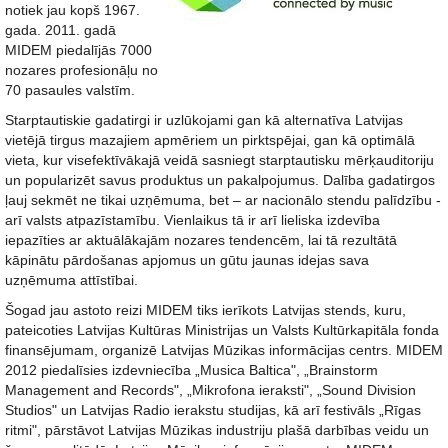
notiek jau kopš 1967.
gada. 2011. gadā
MIDEM piedalījās 7000
nozares profesionāļu no
70 pasaules valstīm.
Starptautiskie gadatirgi ir uzlūkojami gan kā alternatīva Latvijas
vietējā tirgus mazajiem apmēriem un pirktspējai, gan kā optimālā
vieta, kur visefektīvākajā veidā sasniegt starptautisku mērķauditoriju
un popularizēt savus produktus un pakalpojumus. Dalība gadatirgos
ļauj sekmēt ne tikai uzņēmuma, bet – ar nacionālo stendu palīdzību -
arī valsts atpazīstamību. Vienlaikus tā ir arī lieliska izdevība
iepazīties ar aktuālākajām nozares tendencēm, lai tā rezultātā
kāpinātu pārdošanas apjomus un gūtu jaunas idejas sava
uzņēmuma attīstībai.
Šogad jau astoto reizi MIDEM tiks ierīkots Latvijas stends, kuru,
pateicoties Latvijas Kultūras Ministrijas un Valsts Kultūrkapitāla fonda
finansējumam, organizē Latvijas Mūzikas informācijas centrs. MIDEM
2012 piedalīsies izdevniecība „Musica Baltica", „Brainstorm
Management and Records", „Mikrofona ieraksti", „Sound Division
Studios" un Latvijas Radio ierakstu studijas, kā arī festivāls „Rīgas
ritmi", pārstāvot Latvijas Mūzikas industriju plašā darbības veidu un