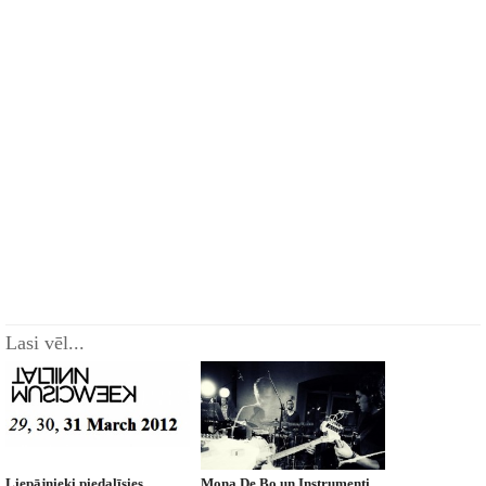
Lasi vēl...
Liepājnieki piedalīsies
Mona De Bo un Instrumenti