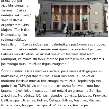
prieks būt par
aizbildni vienai no
Tallinas mūzikas
nedēļas saktuvēm,"
saka festivāla
organizators Ģirts
Majors. "Tas ir tikai
likumsakarīgi, ka
reģiona lielākais
festivāls un mūzikas industrijas nozīmīgākais pasākums sadarbojas.
Tallinas mūzikas nedēļā vienmēr meklējam interesantus Igaunijas un
Latvijas māksliniekus, ko aicināt spēlēt uz festivāla skatuvēm.
Manuprāt, kaimiņvalstu fanu interese par vietējiem māksliniekiem ir
ļoti svarīga mūsu mūzikas tirgus izaugsmei."
Šobrīd dalību Tallinas mūzikas nedēļai pieteikušas 418 grupas un
mākslinieki, kas pārstāv teju visus mūzikas žanrus – sākot ar
moderno klasisko mūziku līdz smagai rokmūzikai. Iepriekšējo trīs
gadu laikā TMW kļuvis par starptautiski atzītu festivālu, kurā bez
igauņu māksliniekiem sastopami arī mūziķi un grupas no Somijas,
Zviedrijas, Norvēģijas, Dānijas, Īslandes, Latvijas, Lietuvas, Krievijas,
Baltkrievijas, Ukrainas, Polijas, Čehijas, Itālijas, Austrijas, Vācijas,
Nīderlandes, Anglijas, Skotijas, ASV, Kanādas, Austrālijas un