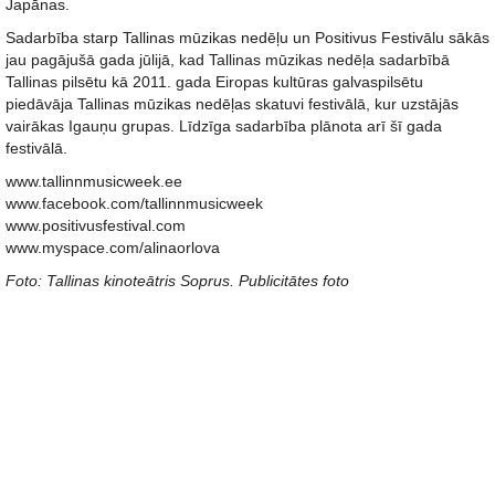
Japānas.
Sadarbība starp Tallinas mūzikas nedēļu un Positivus Festivālu sākās
jau pagājušā gada jūlijā, kad Tallinas mūzikas nedēļa sadarbībā
Tallinas pilsētu kā 2011. gada Eiropas kultūras galvaspilsētu
piedāvāja Tallinas mūzikas nedēļas skatuvi festivālā, kur uzstājās
vairākas Igauņu grupas. Līdzīga sadarbība plānota arī šī gada
festivālā.
www.tallinnmusicweek.ee
www.facebook.com/tallinnmusicweek
www.positivusfestival.com
www.myspace.com/alinaorlova
Foto: Tallinas kinoteātris Soprus. Publicitātes foto