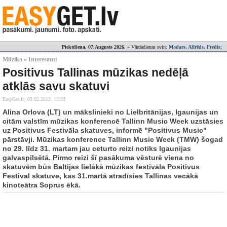
Piektdiena, 07.Augusts 2026.
» Vārdadienas svin:
Madars, Alfrēds, Fredis
;
Mūzika » Interesanti
Positivus Tallinas mūzikas nedēļā
atklās savu skatuvi
EasyGet.lv,
03.02.2012. 15:33
Alina Orlova (LT) un mākslinieki no Lielbritānijas, Igaunijas un
citām valstīm mūzikas konferencē Tallinn Music Week uzstāsies
uz Positivus Festivāla skatuves, informē "Positivus Music"
pārstāvji. Mūzikas konference Tallinn Music Week (TMW) šogad
no 29. līdz 31. martam jau ceturto reizi notiks Igaunijas
galvaspilsētā. Pirmo reizi šī pasākuma vēsturē viena no
skatuvēm būs Baltijas lielākā mūzikas festivāla Positivus
Festival skatuve, kas 31.martā atradīsies Tallinas vecākā
kinoteātra Soprus ēkā.