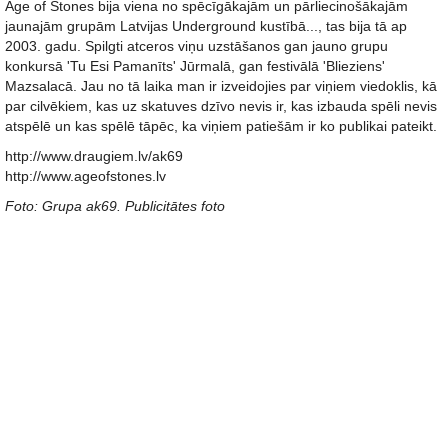
Age of Stones bija viena no spēcīgākajām un pārliecinošākajām
jaunajām grupām Latvijas Underground kustībā..., tas bija tā ap
2003. gadu. Spilgti atceros viņu uzstāšanos gan jauno grupu
konkursā 'Tu Esi Pamanīts' Jūrmalā, gan festivālā 'Blieziens'
Mazsalacā. Jau no tā laika man ir izveidojies par viņiem viedoklis, kā
par cilvēkiem, kas uz skatuves dzīvo nevis ir, kas izbauda spēli nevis
atspēlē un kas spēlē tāpēc, ka viņiem patiešām ir ko publikai pateikt.
http://www.draugiem.lv/ak69
http://www.ageofstones.lv
Foto: Grupa ak69. Publicitātes foto