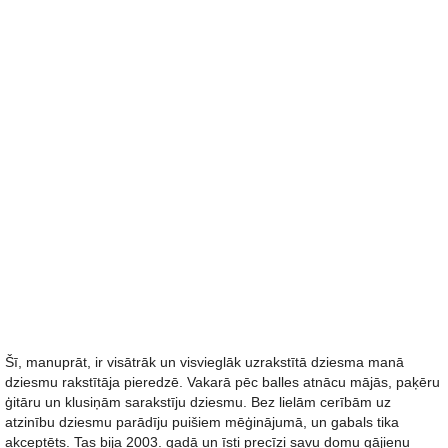
Šī, manuprāt, ir visātrāk un visvieglāk uzrakstītā dziesma manā
dziesmu rakstītāja pieredzē. Vakarā pēc balles atnācu mājās, paķēru
ģitāru un klusiņām sarakstīju dziesmu. Bez lielām cerībām uz
atzinību dziesmu parādīju puišiem mēģinājumā, un gabals tika
akceptēts. Tas bija 2003. gadā un īsti precīzi savu domu gājienu