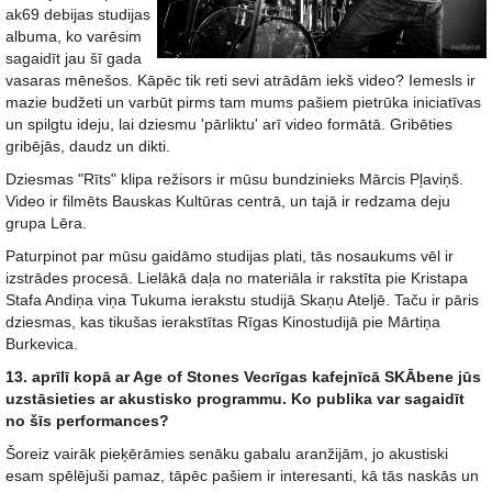
ak69 debijas studijas
albuma, ko varēsim
sagaidīt jau šī gada
vasaras mēnešos. Kāpēc tik reti sevi atrādām iekš video? Iemesls ir
mazie budžeti un varbūt pirms tam mums pašiem pietrūka iniciatīvas
un spilgtu ideju, lai dziesmu 'pārliktu' arī video formātā. Gribēties
gribējās, daudz un dikti.
Dziesmas "Rīts" klipa režisors ir mūsu bundzinieks Mārcis Pļaviņš.
Video ir filmēts Bauskas Kultūras centrā, un tajā ir redzama deju
grupa Lēra.
Paturpinot par mūsu gaidāmo studijas plati, tās nosaukums vēl ir
izstrādes procesā. Lielākā daļa no materiāla ir rakstīta pie Kristapa
Stafa Andiņa viņa Tukuma ierakstu studijā Skaņu Ateljē. Taču ir pāris
dziesmas, kas tikušas ierakstītas Rīgas Kinostudijā pie Mārtiņa
Burkevica.
13. aprīlī kopā ar Age of Stones Vecrīgas kafejnīcā SKĀbene jūs
uzstāsieties ar akustisko programmu. Ko publika var sagaidīt
no šīs performances?
Šoreiz vairāk pieķērāmies senāku gabalu aranžijām, jo akustiski
esam spēlējuši pamaz, tāpēc pašiem ir interesanti, kā tās naskās un