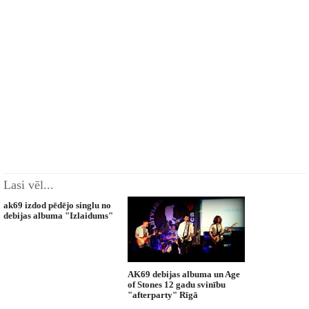
Lasi vēl...
ak69 izdod pēdējo singlu no
debijas albuma "Izlaidums"
AK69 debijas albuma un Age
of Stones 12 gadu svinību
"afterparty" Rīgā