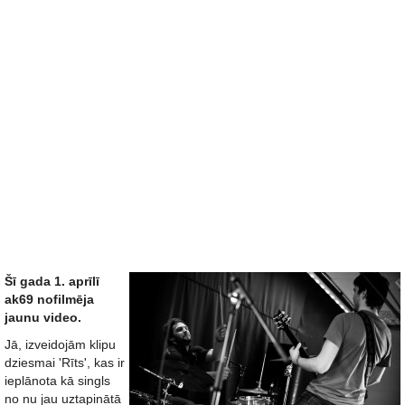
Šī gada 1. aprīlī
ak69 nofilmēja
jaunu video.
Jā, izveidojām klipu
dziesmai 'Rīts', kas ir
ieplānota kā singls
no nu jau uztapinātā