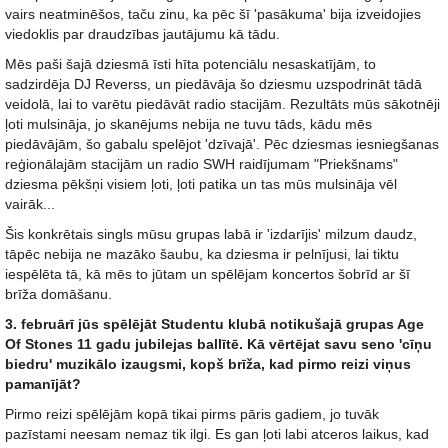
vairs neatminēšos, taču zinu, ka pēc šī 'pasākuma' bija izveidojies
viedoklis par draudzības jautājumu kā tādu.
Mēs paši šajā dziesmā īsti hīta potenciālu nesaskatījām, to
sadzirdēja DJ Reverss, un piedāvāja šo dziesmu uzspodrināt tādā
veidolā, lai to varētu piedāvāt radio stacijām. Rezultāts mūs sākotnēji
ļoti mulsināja, jo skanējums nebija ne tuvu tāds, kādu mēs
piedāvājām, šo gabalu spelējot 'dzīvajā'. Pēc dziesmas iesniegšanas
reģionālajām stacijām un radio SWH raidījumam "Priekšnams"
dziesma pēkšņi visiem ļoti, ļoti patika un tas mūs mulsināja vēl
vairāk...
Šis konkrētais singls mūsu grupas labā ir 'izdarījis' milzum daudz,
tāpēc nebija ne mazāko šaubu, ka dziesma ir pelnījusi, lai tiktu
iespēlēta tā, kā mēs to jūtam un spēlējam koncertos šobrīd ar šī
brīža domāšanu.
3. februārī jūs spēlējāt Studentu klubā notikušajā grupas Age
Of Stones 11 gadu jubilejas ballītē. Kā vērtējat savu seno 'cīņu
biedru' muzikālo izaugsmi, kopš brīža, kad pirmo reizi viņus
pamanījāt?
Pirmo reizi spēlējām kopā tikai pirms pāris gadiem, jo tuvāk
pazīstami neesam nemaz tik ilgi. Es gan ļoti labi atceros laikus, kad