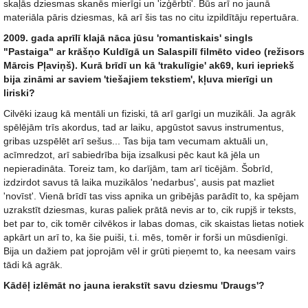
skaļās dziesmas skanēs mierīgi un 'izģērbti'. Būs arī no jaunā
materiāla pāris dziesmas, kā arī šis tas no citu izpildītāju repertuāra.
2009. gada aprīlī klajā nāca jūsu 'romantiskais' singls
"Pastaiga" ar krāšņo Kuldīgā un Salaspilī filmēto video (režisors
Mārcis Pļaviņš). Kurā brīdī un kā 'trakulīgie' ak69, kuri iepriekš
bija zināmi ar saviem 'tiešajiem tekstiem', kļuva mierīgi un
liriski?
Cilvēki izaug kā mentāli un fiziski, tā arī garīgi un muzikāli. Ja agrāk
spēlējām trīs akordus, tad ar laiku, apgūstot savus instrumentus,
gribas uzspēlēt arī sešus... Tas bija tam vecumam aktuāli un,
acīmredzot, arī sabiedrība bija izsalkusi pēc kaut kā jēla un
nepieradināta. Toreiz tam, ko darījām, tam arī ticējām. Šobrīd,
izdzirdot savus tā laika muzikālos 'nedarbus', ausis pat mazliet
'novīst'. Vienā brīdī tas viss apnika un gribējās parādīt to, ka spējam
uzrakstīt dziesmas, kuras paliek prātā nevis ar to, cik rupjš ir teksts,
bet par to, cik tomēr cilvēkos ir labas domas, cik skaistas lietas notiek
apkārt un arī to, ka šie puiši, t.i. mēs, tomēr ir forši un mūsdienīgi.
Bija un dažiem pat joprojām vēl ir grūti pieņemt to, ka neesam vairs
tādi kā agrāk.
Kādēļ izlēmāt no jauna ierakstīt savu dziesmu 'Draugs'?