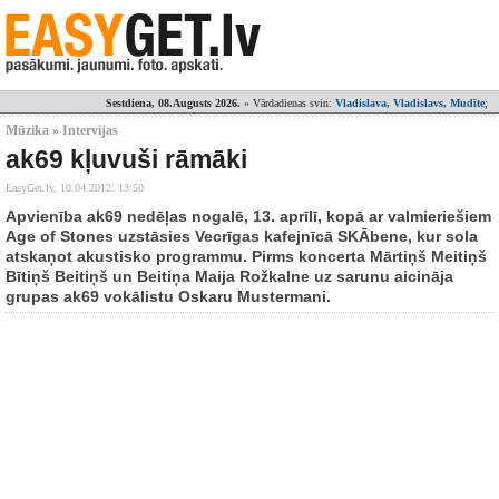
Sestdiena, 08.Augusts 2026.
» Vārdadienas svin:
Vladislava, Vladislavs, Mudīte
;
Mūzika » Intervijas
ak69 kļuvuši rāmāki
EasyGet.lv,
10.04.2012. 13:50
Apvienība ak69 nedēļas nogalē, 13. aprīlī, kopā ar valmieriešiem
Age of Stones uzstāsies Vecrīgas kafejnīcā SKĀbene, kur sola
atskaņot akustisko programmu. Pirms koncerta Mārtiņš Meitiņš
Bītiņš Beitiņš un Beitiņa Maija Rožkalne uz sarunu aicināja
grupas ak69 vokālistu Oskaru Mustermani.