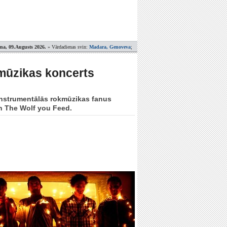
ena, 09.Augusts 2026.
» Vārdadienas svin:
Madara, Genoveva
;
kmūzikas koncerts
 instrumentālās rokmūzikas fanus
un The Wolf you Feed.