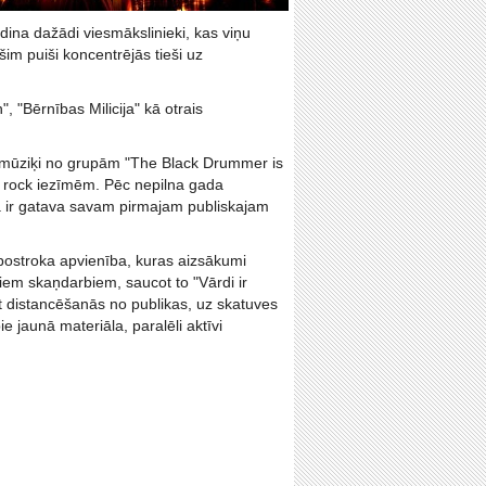
dina dažādi viesmākslinieki, kas viņu
im puiši koncentrējās tieši uz
 "Bērnības Milicija" kā otrais
i mūziķi no grupām "The Black Drummer is
h rock iezīmēm. Pēc nepilna gada
 ir gatava savam pirmajam publiskajam
 postroka apvienība, kuras aizsākumi
iem skaņdarbiem, saucot to "Vārdi ir
st distancēšanās no publikas, uz skatuves
 jaunā materiāla, paralēli aktīvi