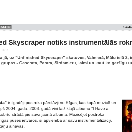
Svētdi
ed Skyscraper notiks instrumentālās ro
. 16:14
maijā, uz "Unfinished Skyscraper" skatuves, Valmierā, Mālu ielā 2,
s grupas - Gaserata, Parara, Sirdsmieru, laimi un kaut ko garšīgu 
ata"
ir ilgadēji postroka pārstāvji no Rīgas, kas kopā muzicē un
pš 2004. gada. 2008. gadā viņi laiž klajā albumu "I Have a
šobrīd strādā pie sava jaunā albuma. Muzicējot postroka
rīgās puses ietvaros, šī apvienība ar savu instrumentalizāciju
kaņu ainavas.