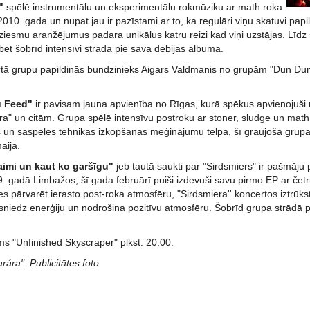
a"
spēlē instrumentālu un eksperimentālu rokmūziku ar math roka
10. gada un nupat jau ir pazīstami ar to, ka regulāri viņu skatuvi papil
iesmu aranžējumus padara unikālus katru reizi kad viņi uzstājas. Līdz š
et šobrīd intensīvi strādā pie sava debijas albuma.
rtā grupu papildinās bundzinieks Aigars Valdmanis no grupām "Dun Dun",
u Feed"
ir pavisam jauna apvienība no Rīgas, kurā spēkus apvienojuš
ára" un citām. Grupa spēlē intensīvu postroku ar stoner, sludge un mat
n saspēles tehnikas izkopšanas mēģinājumu telpā, šī graujošā grupa
aijā.
aimi un kaut ko garšīgu"
jeb tautā saukti par "Sirdsmiers" ir pašmāju
. gadā Limbažos, šī gada februārī puiši izdevuši savu pirmo EP ar četr
es pārvarēt ierasto post-roka atmosfēru, "Sirdsmiera'' koncertos iztrūk
niedz enerģiju un nodrošina pozitīvu atmosfēru. Šobrīd grupa strādā pie
s "Unfinished Skyscraper" plkst. 20:00.
rára". Publicitātes foto