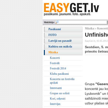
Meklētājs:
Mūzika » Koncerti
Pasākumi
Unfinish
FOTO
Latvijā un pasaulē
EasyGet.lv,
02.05.2012
Kultūra un māksla
Sestdien, 5. 
priecēs četra
Mūzika
Koncerti
Festivāli
Festivāli 2014
Klubu pasākumi
Koncertu un festivālu
apskati
Grupa
"Gaser
Interesanti
koncertē jau ko
Grupas un solisti
Lyubovnik" un 
salīdzinoši mie
Kori, orķestri
uzbur plašas s
Intervijas