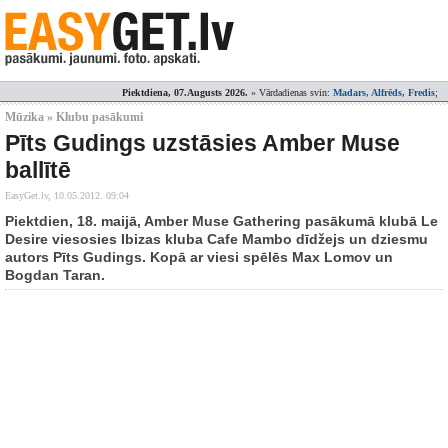
Piektdiena, 07.Augusts 2026.
» Vārdadienas svin:
Madars, Alfrēds, Fredis
;
Mūzika » Klubu pasākumi
Pīts Gudings uzstāsies Amber Muse
ballītē
EasyGet.lv,
10.05.2012. 09:04
Piektdien, 18. maijā, Amber Muse Gathering pasākumā klubā Le
Desire viesosies Ibizas kluba Cafe Mambo dīdžejs un dziesmu
autors Pīts Gudings. Kopā ar viesi spēlēs Max Lomov un
Bogdan Taran.