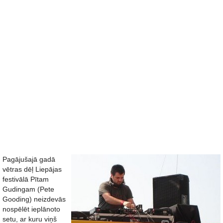
Pagājušajā gadā
vētras dēļ Liepājas
festivālā Pītam
Gudingam (Pete
Gooding) neizdevās
nospēlēt ieplānoto
setu, ar kuru viņš