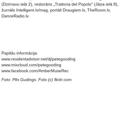
(Dzirnavu ielā 2), restorāns „Trattoria del Popolo" (Jāņa ielā 8),
žurnāls Intelligent.lv/mag, portāli Draugiem.lv, TheRoom.lv,
DanceRadio.lv.
Papildu informācija:
www.residentadvisor.net/dj/petegooding
www.mixcloud.com/petegooding
www.facebook.com/AmberMuseRec
Foto: Pīts Gudings. Foto (c) flickr.com