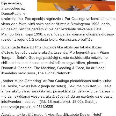
bija ieradies,
atsaucoties uz
DanceRadio.lv
uzaicinājumu. Pīts apsolīja atgriezties. Par Gudinga veiksmi stāsta ne
viens vien fakts: viņš sāka spēlēt dzimtajā Birmingemā 1993. gadā,
un paejot vien trīs gadiem kļuva par rezidentu slavenajā Café
Mambo Ibizā. Kopš 1998. gada līdz pat šai dienai ir oficiālais dīdžejs-
rezidents leģendārā ierakstu leibla Renaissance ballītēs.
2002. gadā Ibiza DJ Pīts Gudings tika atzīts par labāko Ibizas
dīdžeju, bet pēc gada ierakstīja Essential Mix leģendārajam Pitam
Tongam. Šobrīd Gudings pastāvīgi raksta dažādu stilu mūziku no
chill out līdz tech house zem dažādiem segvārdiem, piemēram,
Doman & Gooding, The Machine, Gooding & Coco, kā arī vada
iknedēļas radio šovu „The Global Network".
„Amber Muse Gathering" ar Pīta Gudinga piedalīšanos notiks klubā
Le Desire, Skolas ielā 2 (ieeja no sētas). Sākums pulksten 23. Ieeja
ar pierakstu viesu sarakstā līdz pusnaktij 2 Ls, vēlāk – 3 Ls, pārējiem
– 5 Ls. Iekļūšanai viesu sarakstā sūtiet vārdu un uzvārdu uz e-pastu
info@ambermuse.com (līdz 18.maija plkst. 18:00). Galdiņu
rezervācija pa tālruni 26160555.
Atbalsta: tekila „El Jimador", viesnīca „Elizabete Design Hotel"