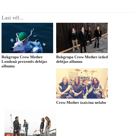
Lasi vēl...
Rokgrupa Crow Mother
Rokgrupa Crow Mother izdod
Londonā prezentēs debijas
debijas albumu
albumu
Crow Mother izaicina nelabo