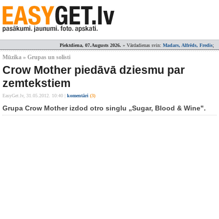
Piektdiena, 07.Augusts 2026.
» Vārdadienas svin:
Madars, Alfrēds, Fredis
;
Mūzika » Grupas un solisti
Crow Mother piedāvā dziesmu par
zemtekstiem
EasyGet.lv,
31.05.2012. 10:40
|
komentāri
(3)
Grupa Crow Mother izdod otro singlu „Sugar, Blood & Wine".