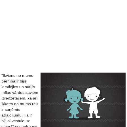
"Ikviens no mums
bērnībā ir bijis
iemīlējies un sūtījis
mīlas vārdus saviem
izredzētajiem, kā arī
ikkatrs no mums reiz
ir saņēmis
atraidījumu. Tā ir
bijusi vēstule uz
smaržīga papīra vai