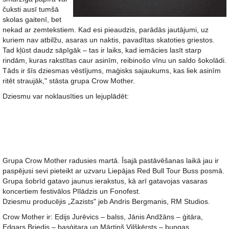
čuksti ausī tumšā
skolas gaitenī, bet
nekad ar zemtekstiem. Kad esi pieaudzis, parādās jautājumi, uz
kuriem nav atbilžu, asaras un naktis, pavadītas skatoties griestos.
Tad kļūst daudz sāpīgāk – tas ir laiks, kad iemācies lasīt starp
rindām, kuras rakstītas caur asinīm, reibinošo vīnu un saldo šokolādi.
Tāds ir šīs dziesmas vēstījums, maģisks sajaukums, kas liek asinīm
ritēt straujāk," stāsta grupa Crow Mother.
Dziesmu var noklausīties un lejuplādēt:
Grupa Crow Mother radusies martā. Īsajā pastāvēšanas laikā jau ir
paspējusi sevi pieteikt ar uzvaru Liepājas Red Bull Tour Buss posmā.
Grupa šobrīd gatavo jaunus ierakstus, kā arī gatavojas vasaras
koncertiem festivālos Pīlādzis un Fonofest.
Dziesmu producējis „Zazists" jeb Andris Bergmanis, RM Studios.
Crow Mother ir: Edijs Jurēvics – balss, Jānis Andžāns – ģitāra,
Edgars Briedis – basģitara un Mārtiņš Viļšķērsts – bungas.