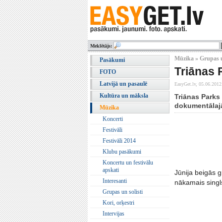
Meklētājs:
Mūzika » Grupas u
Pasākumi
Triānas 
FOTO
Latvijā un pasaulē
EasyGet.lv,
05.06.2012
Kultūra un māksla
Triānas Parks 
dokumentālajā
Mūzika
Koncerti
Festivāli
Festivāli 2014
Klubu pasākumi
Koncertu un festivālu
apskati
Jūnija beigās g
Interesanti
nākamais singl
Grupas un solisti
Kori, orķestri
Intervijas