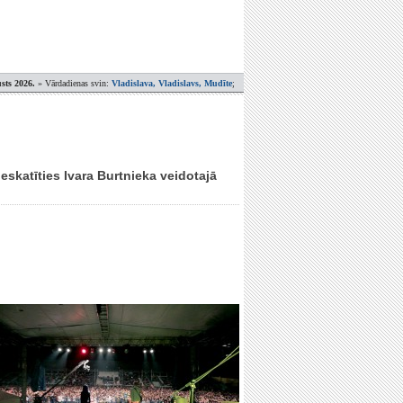
sts 2026.
» Vārdadienas svin:
Vladislava, Vladislavs, Mudīte
;
eskatīties Ivara Burtnieka veidotajā