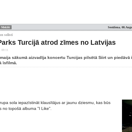
Sestdiena, 08.Augu
n solisti
Parks Turcijā atrod zīmes no Latvijas
. 09:11
maija sākumā aizvadīja koncertu Turcijas pilsētā Siirt un piedāvā i
 īsfilmā.
rupa sola iepazīstināt klausītājus ar jaunu dziesmu, kas būs
s no topošā albuma "I Like".