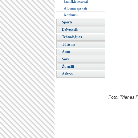
Jaunākie ieraksti
Albumu apskati
Konkursi
Sports
Dzīvesstils
Tehnoloģijas
Tūrisms
Auto
Šovi
Žurnāli
Arhīvs
Foto: Triānas P