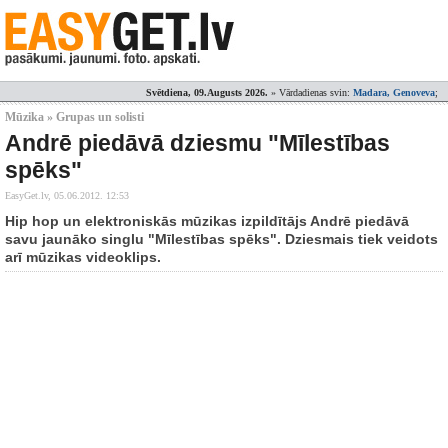
Svētdiena, 09.Augusts 2026.
» Vārdadienas svin:
Madara, Genoveva
;
Mūzika » Grupas un solisti
Andrē piedāvā dziesmu "Mīlestības
spēks"
EasyGet.lv,
05.06.2012. 12:53
Hip hop un elektroniskās mūzikas izpildītājs Andrē piedāvā
savu jaunāko singlu "Mīlestības spēks". Dziesmais tiek veidots
arī mūzikas videoklips.