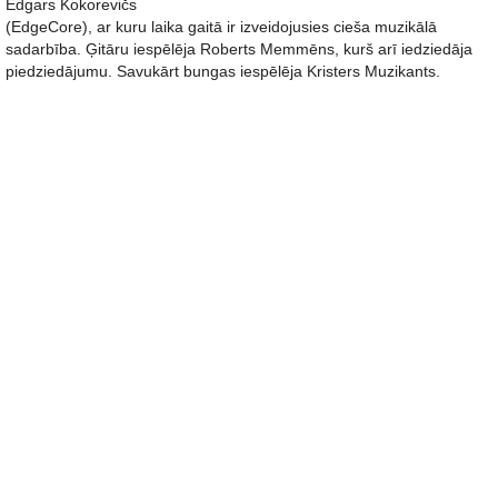
Edgars Kokorevičs
(EdgeCore), ar kuru laika gaitā ir izveidojusies cieša muzikālā
sadarbība. Ģitāru iespēlēja Roberts Memmēns, kurš arī iedziedāja
piedziedājumu. Savukārt bungas iespēlēja Kristers Muzikants.