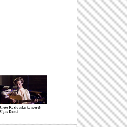
Anete Kozlovska koncertē
Rīgas Domā