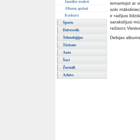
Jaunākie ieraksti
iemantojot ar v
Albumu apskati
solo māksliniec
Konkursi
ir radījusi līd
sarakstījusi mū
Sports
režisors Viest
Dzīvesstils
Debijas albums
Tehnoloģijas
Tūrisms
Auto
Šovi
Žurnāli
Arhīvs