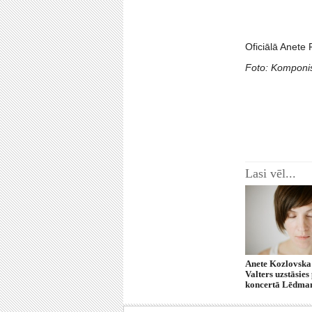
Oficiālā Anete
Foto: Komponis
Lasi vēl...
Anete Kozlovska
Valters uzstāsie
koncertā Lēdma