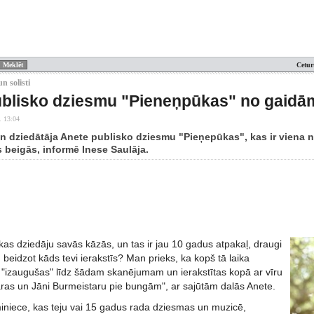
Cetur
n solisti
blisko dziesmu "Pieneņpūkas" no gaidā
. 13:04
 dziedātāja Anete publisko dziesmu "Pieņepūkas", kas ir viena n
 beigās, informē Inese Saulāja.
as dziedāju savās kāzās, un tas ir jau 10 gadus atpakaļ, draugi
d beidzot kāds tevi ierakstīs? Man prieks, ka kopš tā laika
 "izaugušas" līdz šādam skanējumam un ierakstītas kopā ar vīru
tāras un Jāni Burmeistaru pie bungām", ar sajūtām dalās Anete.
miniece, kas teju vai 15 gadus rada dziesmas un muzicē,