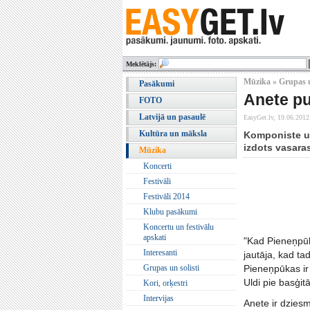
Meklētājs:
Mūzika » Grupas u
Pasākumi
Anete pu
FOTO
Latvijā un pasaulē
EasyGet.lv,
19.06.2012
Kultūra un māksla
Komponiste un
izdots vasaras
Mūzika
Koncerti
Festivāli
Festivāli 2014
Klubu pasākumi
Koncertu un festivālu
apskati
"Kad Pieneņpūk
Interesanti
jautāja, kad ta
Grupas un solisti
Pieneņpūkas ir
Uldi pie basģi
Kori, orķestri
Intervijas
Anete ir dzies