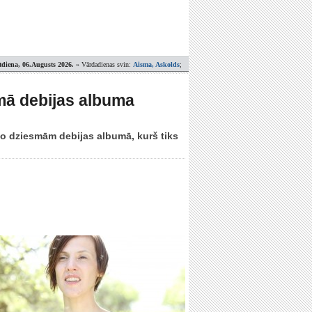
tdiena, 06.Augusts 2026.
» Vārdadienas svin:
Aisma, Askolds
;
mā debijas albuma
o dziesmām debijas albumā, kurš tiks