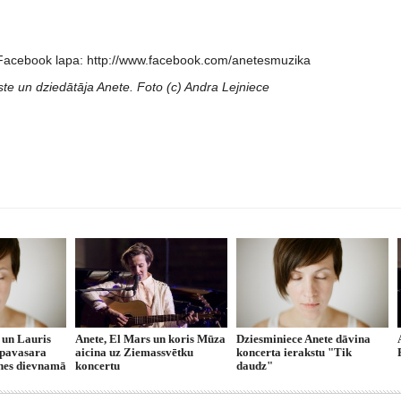
 Facebook lapa: http://www.facebook.com/anetesmuzika
te un dziedātāja Anete. Foto (c) Andra Lejniece
 un Lauris
Anete, El Mars un koris Mūza
Dziesminiece Anete dāvina
s pavasara
aicina uz Ziemassvētku
koncerta ierakstu "Tik
nes dievnamā
koncertu
daudz"