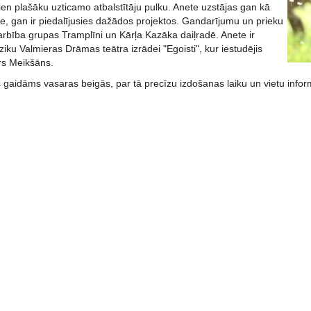
ien plašāku uzticamo atbalstītāju pulku. Anete uzstājas gan kā
e, gan ir piedalījusies dažādos projektos. Gandarījumu un prieku
zdarbība grupas Tramplīni un Kārļa Kazāka daiļradē. Anete ir
ziku Valmieras Drāmas teātra izrādei "Egoisti", kur iestudējis
urs Meikšāns.
 gaidāms vasaras beigās, par tā precīzu izdošanas laiku un vietu infor