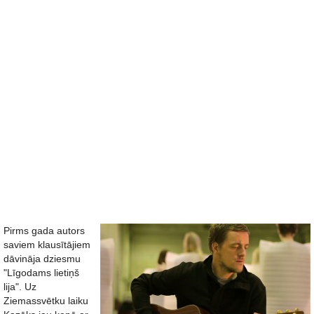
Pirms gada autors
saviem klausītājiem
dāvināja dziesmu
"Līgodams lietiņš
lija". Uz
Ziemassvētku laiku