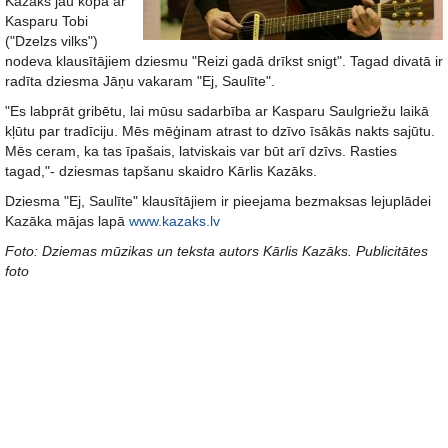
Kazāks jau kopā ar
Kasparu Tobi
("Dzelzs vilks")
nodeva klausītājiem dziesmu "Reizi gadā drīkst snigt". Tagad divatā ir
radīta dziesma Jāņu vakaram "Ej, Saulīte".
"Es labprāt gribētu, lai mūsu sadarbība ar Kasparu Saulgriežu laikā
kļūtu par tradīciju. Mēs mēģinam atrast to dzīvo īsākās nakts sajūtu.
Mēs ceram, ka tas īpašais, latviskais var būt arī dzīvs. Rasties
tagad,"- dziesmas tapšanu skaidro Kārlis Kazāks.
Dziesma "Ej, Saulīte" klausītājiem ir pieejama bezmaksas lejuplādei
Kazāka mājas lapā
www.kazaks.lv
Foto: Dziemas mūzikas un teksta autors Kārlis Kazāks. Publicitātes
foto