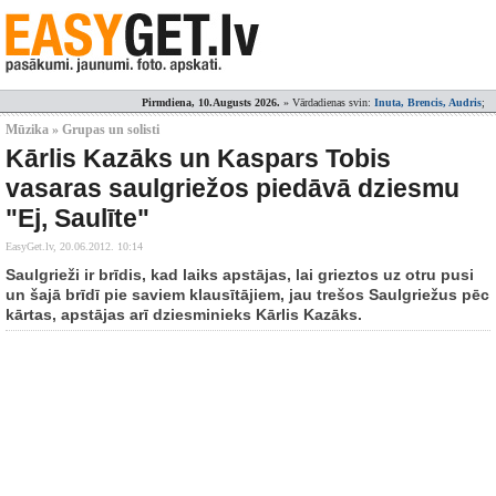
Pirmdiena, 10.Augusts 2026.
» Vārdadienas svin:
Inuta, Brencis, Audris
;
Mūzika » Grupas un solisti
Kārlis Kazāks un Kaspars Tobis
vasaras saulgriežos piedāvā dziesmu
"Ej, Saulīte"
EasyGet.lv,
20.06.2012. 10:14
Saulgrieži ir brīdis, kad laiks apstājas, lai grieztos uz otru pusi
un šajā brīdī pie saviem klausītājiem, jau trešos Saulgriežus pēc
kārtas, apstājas arī dziesminieks Kārlis Kazāks.