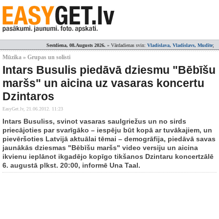
Sestdiena, 08.Augusts 2026.
» Vārdadienas svin:
Vladislava, Vladislavs, Mudīte
;
Mūzika » Grupas un solisti
Intars Busulis piedāvā dziesmu "Bēbīšu
maršs" un aicina uz vasaras koncertu
Dzintaros
EasyGet.lv,
21.06.2012. 11:23
Intars Busuliss, svinot vasaras saulgriežus un no sirds
priecājoties par svarīgāko – iespēju būt kopā ar tuvākajiem, un
pievēršoties Latvijā aktuālai tēmai – demogrāfija, piedāvā savas
jaunākās dziesmas "Bēbīšu maršs" video versiju un aicina
ikvienu ieplānot ikgadējo kopīgo tikšanos Dzintaru koncertzālē
6. augustā plkst. 20:00, informē Una Taal.