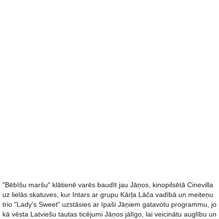
"Bēbīšu maršu" klātienē varēs baudīt jau Jāņos, kinopilsētā Cinevilla
uz lielās skatuves, kur Intars ar grupu Kārļa Lāča vadībā un meiteņu
trio "Lady's Sweet" uzstāsies ar īpaši Jāņiem gatavotu programmu, jo
kā vēsta Latviešu tautas ticējumi Jāņos jālīgo, lai veicinātu auglību un