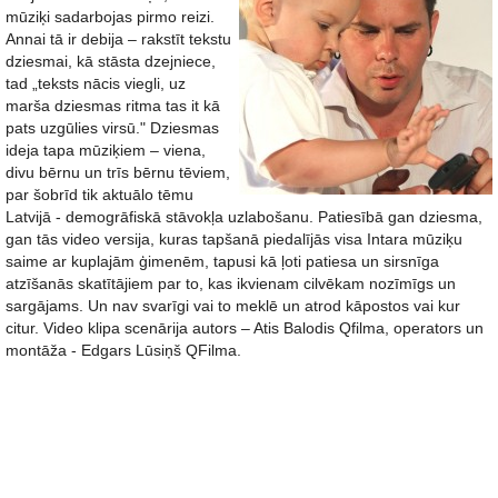
mūziķi sadarbojas pirmo reizi.
Annai tā ir debija – rakstīt tekstu
dziesmai, kā stāsta dzejniece,
tad „teksts nācis viegli, uz
marša dziesmas ritma tas it kā
pats uzgūlies virsū." Dziesmas
ideja tapa mūziķiem – viena,
divu bērnu un trīs bērnu tēviem,
par šobrīd tik aktuālo tēmu
Latvijā - demogrāfiskā stāvokļa uzlabošanu. Patiesībā gan dziesma,
gan tās video versija, kuras tapšanā piedalījās visa Intara mūziķu
saime ar kuplajām ģimenēm, tapusi kā ļoti patiesa un sirsnīga
atzīšanās skatītājiem par to, kas ikvienam cilvēkam nozīmīgs un
sargājams. Un nav svarīgi vai to meklē un atrod kāpostos vai kur
citur. Video klipa scenārija autors – Atis Balodis Qfilma, operators un
montāža - Edgars Lūsiņš QFilma.