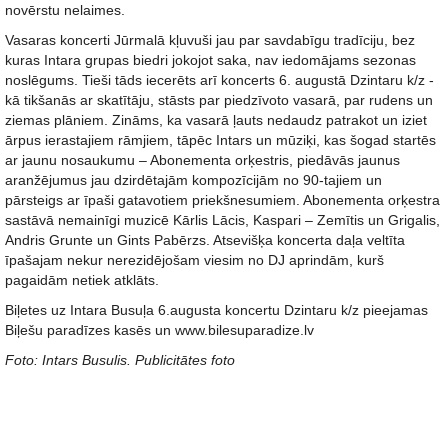
novērstu nelaimes.
Vasaras koncerti Jūrmalā kļuvuši jau par savdabīgu tradīciju, bez
kuras Intara grupas biedri jokojot saka, nav iedomājams sezonas
noslēgums. Tieši tāds iecerēts arī koncerts 6. augustā Dzintaru k/z -
kā tikšanās ar skatītāju, stāsts par piedzīvoto vasarā, par rudens un
ziemas plāniem. Zināms, ka vasarā ļauts nedaudz patrakot un iziet
ārpus ierastajiem rāmjiem, tāpēc Intars un mūziķi, kas šogad startēs
ar jaunu nosaukumu – Abonementa orķestris, piedāvās jaunus
aranžējumus jau dzirdētajām kompozīcijām no 90-tajiem un
pārsteigs ar īpaši gatavotiem priekšnesumiem. Abonementa orķestra
sastāvā nemainīgi muzicē Kārlis Lācis, Kaspari – Zemītis un Grigalis,
Andris Grunte un Gints Pabērzs. Atsevišķa koncerta daļa veltīta
īpašajam nekur nerezidējošam viesim no DJ aprindām, kurš
pagaidām netiek atklāts.
Biļetes uz Intara Busuļa 6.augusta koncertu Dzintaru k/z pieejamas
Biļešu paradīzes kasēs un www.bilesuparadize.lv
Foto: Intars Busulis. Publicitātes foto