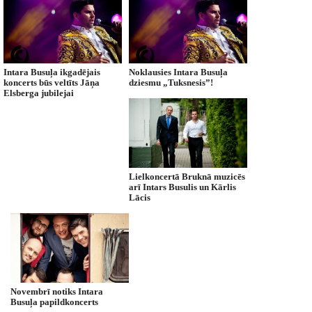
Intara Busuļa ikgadējais
Noklausies Intara Busuļa
koncerts būs veltīts Jāņa
dziesmu „Tuksnesis”!
Elsberga jubilejai
Lielkoncertā Bruknā muzicēs
arī Intars Busulis un Kārlis
Lācis
Novembrī notiks Intara
Busuļa papildkoncerts