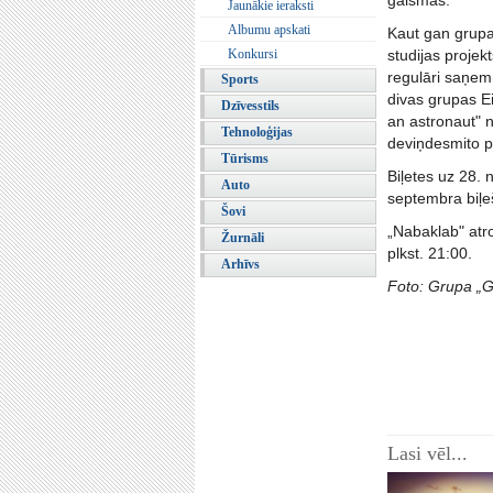
gaismas.
Jaunākie ieraksti
Albumu apskati
Kaut gan grupa
Konkursi
studijas projek
regulāri saņem
Sports
divas grupas Ei
Dzīvesstils
an astronaut" n
Tehnoloģijas
deviņdesmito p
Tūrisms
Biļetes uz 28. 
Auto
septembra biļeš
Šovi
„Nabaklab" atr
Žurnāli
plkst. 21:00.
Arhīvs
Foto: Grupa „Go
Lasi vēl...