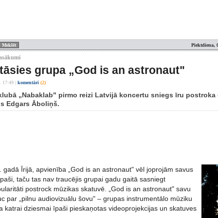
Piektdiena, 
asākumi
tāsies grupa „God is an astronaut"
. 17:49
|
komentāri
(2)
klubā „Nabaklab" pirmo reizi Latvijā koncertu sniegs īru postroka
is Edgars Āboliņš.
 gadā Īrijā, apvienība „God is an astronaut" vēl joprojām savus
aši, taču tas nav traucējis grupai gadu gaitā sasniegt
ularitāti postrock mūzikas skatuvē. „God is an astronaut" savu
c par „pilnu audiovizuālu šovu" – grupas instrumentālo mūziku
 katrai dziesmai īpaši pieskaņotas videoprojekcijas un skatuves