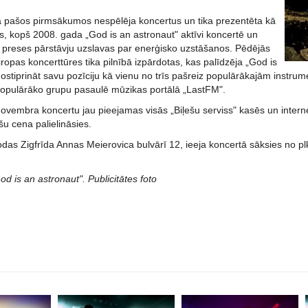
 pašos pirmsākumos nespēlēja koncertus un tika prezentēta kā
ts, kopš 2008. gada „God is an astronaut" aktīvi koncertē un
 preses pārstāvju uzslavas par enerģisko uzstāšanos. Pēdējās
ropas koncerttūres tika pilnībā izpārdotas, kas palīdzēja „God is
ostiprināt savu pozīciju kā vienu no trīs pašreiz populārākajām instru
opulārāko grupu pasaulē mūzikas portālā „LastFM".
novembra koncertu jau pieejamas visās „Biļešu serviss" kasēs un interne
u cena palielināsies.
odas Zigfrīda Annas Meierovica bulvārī 12, ieeja koncertā sāksies no p
d is an astronaut". Publicitātes foto