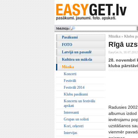
Meklētājs:
Mūzika » Klubu p
Pasākumi
Rīgā uzs
FOTO
Latvijā un pasaulē
EasyGet.lv,
18.07.2012
Kultūra un māksla
28. novembrī 
kluba pārstāv
Mūzika
Koncerti
Festivāli
Festivāli 2014
Klubu pasākumi
Koncertu un festivālu
apskati
Radusies 2002.
Interesanti
albumus izdod p
Grupas un solisti
ievērojamu pop
uzstāšanos sau
Kori, orķestri
vienmēr pavada
Intervijas