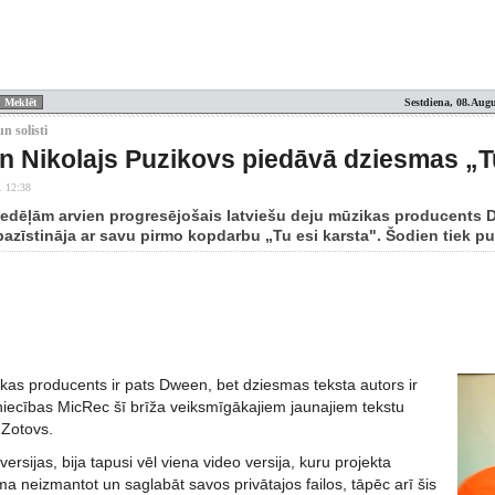
Sestdiena, 08.Augu
n solisti
 Nikolajs Puzikovs piedāvā dziesmas „Tu
. 12:38
edēļām arvien progresējošais latviešu deju mūzikas producents 
pazīstināja ar savu pirmo kopdarbu „Tu esi karsta". Šodien tiek publ
as producents ir pats Dween, bet dziesmas teksta autors ir
niecības MicRec šī brīža veiksmīgākajiem jaunajiem tekstu
 Zotovs.
ersijas, bija tapusi vēl viena video versija, kuru projekta
ma neizmantot un saglabāt savos privātajos failos, tāpēc arī šis