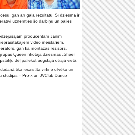
cesu, gan arī gala rezultātu. Šī dziesma ir
operatīvi uzņemties šo darbiņu un palies
ieredzējušajam producentam Jānim
pieprasītākajiem video meistariem,
perators, gan kā montāžas režisors.
grupas Queen rīkotajā dziesmas „Sheer
pstākļu dēļ paliekot augstajā otrajā vietā.
došanā tika iesaistīta virkne cilvēku un
eju studijas – Pro-x un JVClub Dance