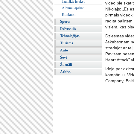
Jaunākie ieraksti
video pie skat
Albumu apskati
Nikolajs: „Es e
Konkursi
pirmais videokl
radīta ballītēm
Sports
visiem, kas pied
Dzīvesstils
Dziesmas video
Tehnoloģijas
Jēkabsonam no T
Tūrisms
strādājot ar t
Auto
Pavisam nesen 
Šovi
Heart Attack" v
Žurnāli
Ideja par dzies
Arhīvs
kompāniju. Vide
Company, Balti