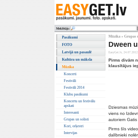
Meklētājs:
Mūzika » Grupas u
Pasākumi
Dween un
FOTO
Latvijā un pasaulē
EasyGet.lv,
24.07.2012
Kultūra un māksla
Pirms divām n
klausītājus ie
Mūzika
Koncerti
Festivāli
Festivāli 2014
Klubu pasākumi
Koncertu un festivālu
apskati
Dziesmas mūzik
Interesanti
viens no Izdev
Grupas un solisti
autoriem Gatis
Kori, orķestri
Pirms šīs videov
Intervijas
dalībnieki nolē