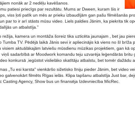
ītājiem nonāk ar 2 nedēļu kavēšanos.
smu patiesi priecīgs par rezultātu. Mums ar Dween, kuram šis ir
ips, viss ļoti patīk un mēs ar prieku izbaudījām gan pašu filmēšanās pro
 un par to ir arī stāsts mūsu video. Liels paldies Jānim, ka piekrita tik 
alījās un atbalstīja."
 režija, kamera un montāža šoreiz tika uzticēta jaunajam , bet jau p
umba TV. Pēdējā laikā Jānis sevi ir apliecinājis kā viens no šī brīža 
eju visiem aktuālākajām latviešu mūsdienu mūzikas projektiem, gan kā o
viņš sadarbībā ar Moodwork komandu teju uzvarēja leģendārās britu 
ideo konkursā ,iegūstot vislielāko skatītāju atbalstu, bet tomēr dažādu a
mas „Tu esi karsta" vienkāršo sižetisko līniju pieder Jānim, bet video vei
o galvenokārt filmēts Rīgas ielās. Klipa tapšanu atbalstīja Just bar, d
c Casting Agency, Show bus un finansēja Izdevniecība MicRec.