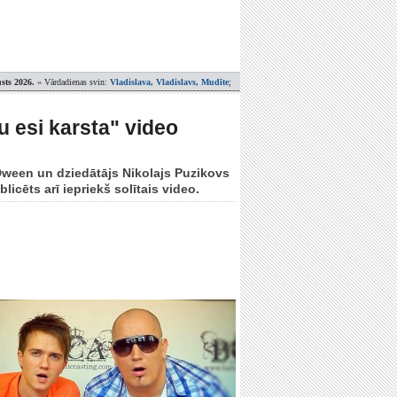
sts 2026.
» Vārdadienas svin:
Vladislava, Vladislavs, Mudīte
;
 esi karsta" video
Dween un dziedātājs Nikolajs Puzikovs
icēts arī iepriekš solītais video.