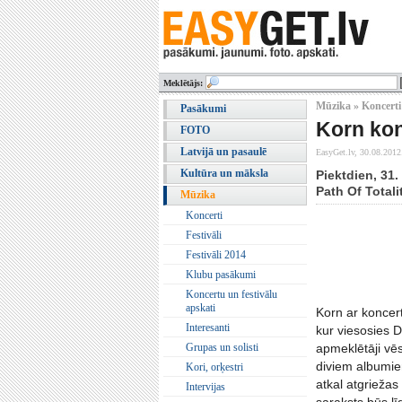
Meklētājs:
Mūzika » Koncerti
Pasākumi
Korn kon
FOTO
Latvijā un pasaulē
EasyGet.lv,
30.08.2012
Kultūra un māksla
Piektdien, 31
Path Of Totali
Mūzika
Koncerti
Festivāli
Festivāli 2014
Klubu pasākumi
Koncertu un festivālu
apskati
Korn ar koncert
Interesanti
kur viesosies 
Grupas un solisti
apmeklētāji vē
diviem albumiem
Kori, orķestri
atkal atgriežas
Intervijas