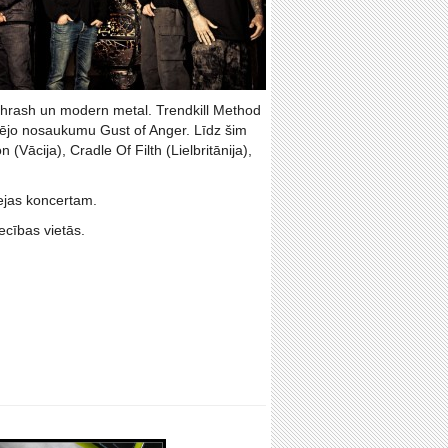
t-thrash un modern metal. Trendkill Method
nējo nosaukumu Gust of Anger. Līdz šim
Vācija), Cradle Of Filth (Lielbritānija),
nejas koncertam.
ecības vietās.