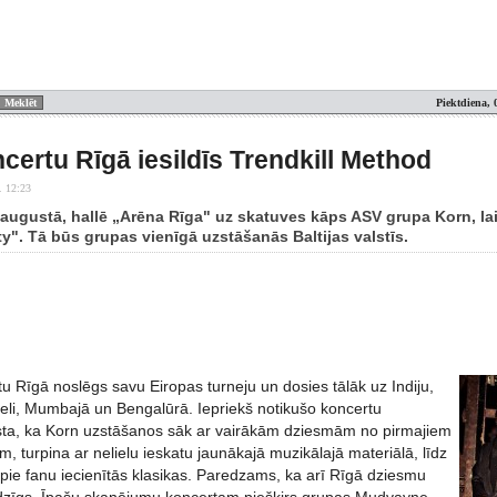
Piektdiena, 
certu Rīgā iesildīs Trendkill Method
. 12:23
. augustā, hallē „Arēna Rīga" uz skatuves kāps ASV grupa Korn, l
ty". Tā būs grupas vienīgā uzstāšanās Baltijas valstīs.
u Rīgā noslēgs savu Eiropas turneju un dosies tālāk uz Indiju,
Deli, Mumbajā un Bengalūrā. Iepriekš notikušo koncertu
sta, ka Korn uzstāšanos sāk ar vairākām dziesmām no pirmajiem
, turpina ar nelielu ieskatu jaunākajā muzikālajā materiālā, līdz
 pie fanu iecienītās klasikas. Paredzams, ka arī Rīgā dziesmu