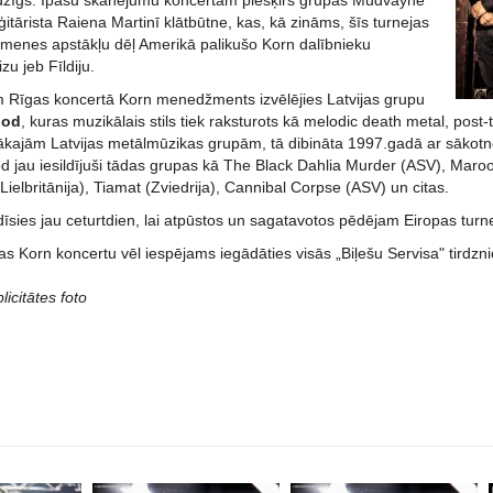
īdzīgs. Īpašu skanējumu koncertam piešķirs grupas Mudvayne
itārista Raiena Martinī klātbūtne, kas, kā zināms, šīs turnejas
ģimenes apstākļu dēļ Amerikā palikušo Korn dalībnieku
zu jeb Fīldiju.
iem Rīgas koncertā Korn menedžments izvēlējies Latvijas grupu
hod
, kuras muzikālais stils tiek raksturots kā melodic death metal, pos
cākajām Latvijas metālmūzikas grupām, tā dibināta 1997.gadā ar sākot
d jau iesildījuši tādas grupas kā The Black Dahlia Murder (ASV), Maroon (
Lielbritānija), Tiamat (Zviedrija), Cannibal Corpse (ASV) un citas.
dīsies jau ceturtdien, lai atpūstos un sagatavotos pēdējam Eiropas tur
as Korn koncertu vēl iespējams iegādāties visās „Biļešu Servisa" tirdzni
licitātes foto