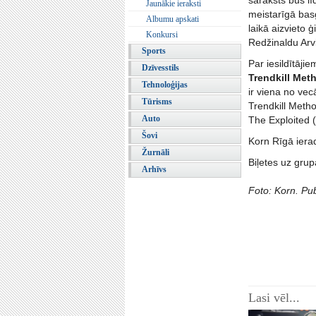
saraksts būs l
Jaunākie ieraksti
meistarīgā basģ
Albumu apskati
laikā aizvieto 
Konkursi
Redžinaldu Arvi
Sports
Par iesildītāj
Dzīvesstils
Trendkill Met
Tehnoloģijas
ir viena no ve
Tūrisms
Trendkill Metho
Auto
The Exploited (
Šovi
Korn Rīgā iera
Žurnāli
Biļetes uz grup
Arhīvs
Foto: Korn. Pub
Lasi vēl...