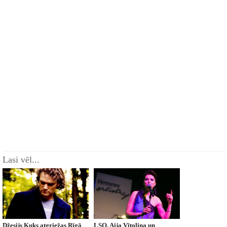
Lasi vēl...
Džesijs Kuks atgriežas Rīgā
LSO, Aija Vītoliņa un