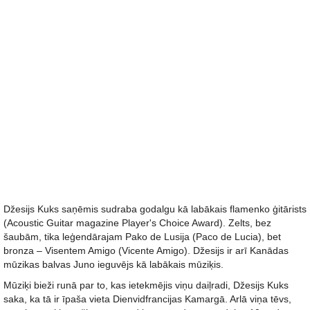
Džesijs Kuks saņēmis sudraba godalgu kā labākais flamenko ģitārists
(Acoustic Guitar magazine Player's Choice Award). Zelts, bez
šaubām, tika leģendārajam Pako de Lusija (Paco de Lucia), bet
bronza – Visentem Amigo (Vicente Amigo). Džesijs ir arī Kanādas
mūzikas balvas Juno ieguvējs kā labākais mūziķis.
Mūziķi bieži runā par to, kas ietekmējis viņu daiļradi, Džesijs Kuks
saka, ka tā ir īpaša vieta Dienvidfrancijas Kamargā. Arlā viņa tēvs,