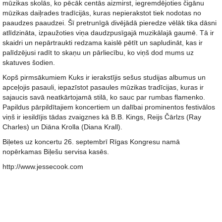
mūzikas skolās, ko pēcāk centās aizmirst, iegremdējoties čigānu
mūzikas daiļrades tradīcijās, kuras nepierakstot tiek nodotas no
paaudzes paaudzei. Šī pretrunīgā divējādā pieredze vēlāk tika dāsni
atlīdzināta, izpaužoties viņa daudzpusīgajā muzikālajā gaumē. Tā ir
skaidri un nepārtraukti redzama kaislē pētīt un sapludināt, kas ir
palīdzējusi radīt to skaņu un pārliecību, ko viņš dod mums uz
skatuves šodien.
Kopš pirmsākumiem Kuks ir ierakstījis sešus studijas albumus un
apceļojis pasauli, iepazīstot pasaules mūzikas tradīcijas, kuras ir
sajaucis savā neatkārtojamā stilā, ko sauc par rumbas flamenko.
Papildus pārpildītajiem koncertiem un dalībai prominentos festivālos
viņš ir iesildījis tādas zvaigznes kā B.B. Kings, Reijs Čārlzs (Ray
Charles) un Diāna Krolla (Diana Krall).
Biļetes uz koncertu 26. septembrī Rīgas Kongresu namā
nopērkamas Biļešu servisa kasēs.
http://www.jessecook.com