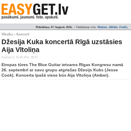
Piektdiena, 07.Augusts 2026.
» Vārdadienas svin:
Madars, Alfrēds, Fredis
;
Mūzika » Koncerti
Džesija Kuka koncertā Rīgā uzstāsies
Aija Vītoliņa
EasyGet.lv,
10.09.2012. 09:31
Eiropas tūres The Blue Guitar ietvaros Rīgas Kongresu namā
26. septembrī ar savu grupu atgriežas Džesijs Kuks (Jesse
Cook). Koncerta īpašā viese būs Aija Vītoliņa (Amber).