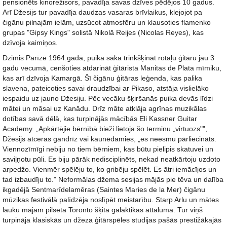
pensionēts kinorežisors, pavadīja savas dzīves pēdējos 10 gadus.
Arī Džesijs tur pavadīja daudzas vasaras brīvlaikus, klejojot pa
čigānu pilnajām ielām, uzsūcot atmosfēru un klausoties flamenko
grupas "Gipsy Kings" solistā Nikolā Reijes (Nicolas Reyes), kas
dzīvoja kaimiņos.
Dzimis Parīzē 1964.gadā, puika sāka trinkšķināt rotaļu ģitāru jau 3
gadu vecumā, cenšoties atdarināt ģitārista Manitas de Plata mīmiku,
kas arī dzīvoja Kamargā. Šī čigānu ģitāras leģenda, kas palika
slavena, pateicoties savai draudzībai ar Pikaso, atstāja vislielāko
iespaidu uz jauno Džesiju. Pēc vecāku šķiršanās puika devās līdzi
mātei un māsai uz Kanādu. Drīz māte atklāja agrīnas muzikālas
dotības savā dēlā, kas turpinājās mācībās Eli Kassner Guitar
Academy. „Apkārtējie bērnībā bieži lietoja šo terminu „virtuozs"",
Džesijs atceras gandrīz vai kaunēdamies, „es neesmu pārliecināts.
Viennozīmīgi nebiju no tiem bērniem, kas būtu pielipis skatuvei un
saviļņotu pūli. Es biju pārāk nedisciplinēts, nekad neatkārtoju uzdoto
arpedžo. Vienmēr spēlēju to, ko gribēju spēlēt. Es ātri iemācījos un
tad izbaudīju to." Neformālas džema sesijas mājās pie tēva un dalība
ikgadējā Sentmarīdelamēras (Saintes Maries de la Mer) čigānu
mūzikas festivālā palīdzēja noslīpēt meistarību. Starp Arlu un mātes
lauku mājām pilsēta Toronto šķita galaktikas attālumā. Tur viņš
turpināja klasiskās un džeza ģitārspēles studijas pašās prestižākajās