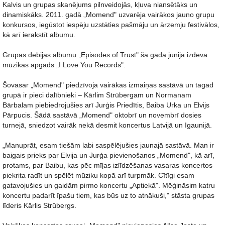
Kalvis un grupas skanējums pilnveidojās, kļuva niansētāks un
dinamiskāks. 2011. gadā „Momend" uzvarēja vairākos jauno grupu
konkursos, iegūstot iespēju uzstāties pašmāju un ārzemju festivālos,
kā arī ierakstīt albumu.
Grupas debijas albumu „Episodes of Trust" šā gada jūnijā izdeva
mūzikas apgāds „I Love You Records".
Šovasar „Momend" piedzīvoja vairākas izmaiņas sastāvā un tagad
grupā ir pieci dalībnieki – Kārlim Strūbergam un Normanam
Bārbalam piebiedrojušies arī Jurģis Priedītis, Baiba Urka un Elvijs
Pārpucis. Šādā sastāvā „Momend" oktobrī un novembrī dosies
turnejā, sniedzot vairāk nekā desmit koncertus Latvijā un Igaunijā.
„Manuprāt, esam tiešām labi saspēlējušies jaunajā sastāvā. Man ir
baigais prieks par Elvija un Jurģa pievienošanos „Momend", kā arī,
protams, par Baibu, kas pēc mīļas izlīdzēšanas vasaras koncertos
piekrita radīt un spēlēt mūziku kopā arī turpmāk. Cītīgi esam
gatavojušies un gaidām pirmo koncertu „Aptiekā". Mēģināsim katru
koncertu padarīt īpašu tiem, kas būs uz to atnākuši," stāsta grupas
līderis Kārlis Strūbergs.