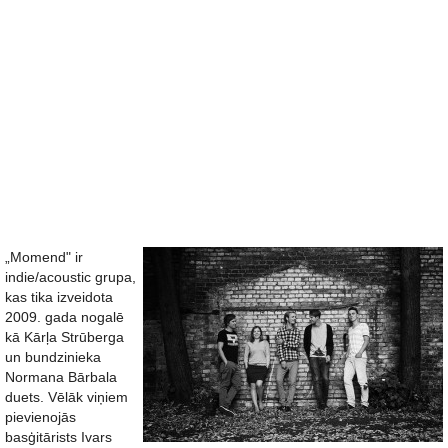
„Momend" ir
indie/acoustic grupa,
kas tika izveidota
2009. gada nogalē
kā Kārļa Strūberga
un bundzinieka
Normana Bārbala
duets. Vēlāk viņiem
pievienojās
basģitārists Ivars