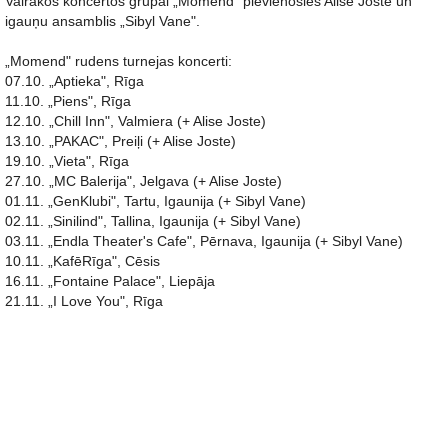
Vairākos koncertos grupai „Momend" pievienosies Alise Joste un
igauņu ansamblis „Sibyl Vane".
„Momend" rudens turnejas koncerti:
07.10. „Aptieka", Rīga
11.10. „Piens", Rīga
12.10. „Chill Inn", Valmiera (+ Alise Joste)
13.10. „PAKAC", Preiļi (+ Alise Joste)
19.10. „Vieta", Rīga
27.10. „MC Balerija", Jelgava (+ Alise Joste)
01.11. „GenKlubi", Tartu, Igaunija (+ Sibyl Vane)
02.11. „Sinilind", Tallina, Igaunija (+ Sibyl Vane)
03.11. „Endla Theater's Cafe", Pērnava, Igaunija (+ Sibyl Vane)
10.11. „KafēRīga", Cēsis
16.11. „Fontaine Palace", Liepāja
21.11. „I Love You", Rīga