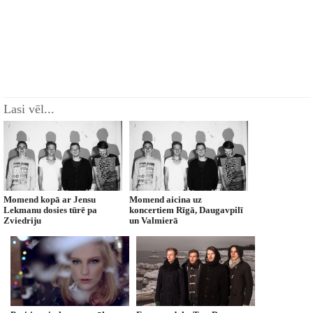
Lasi vēl...
Momend kopā ar Jensu
Momend aicina uz
Lekmanu dosies tūrē pa
koncertiem Rīgā, Daugavpilī
Zviedriju
un Valmierā