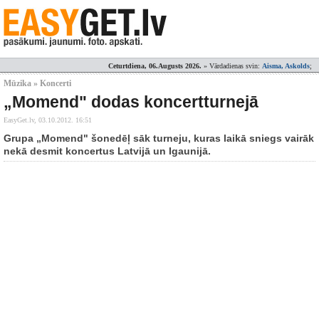
Ceturtdiena, 06.Augusts 2026.
» Vārdadienas svin:
Aisma, Askolds
;
Mūzika » Koncerti
„Momend" dodas koncertturnejā
EasyGet.lv,
03.10.2012. 16:51
Grupa „Momend" šonedēļ sāk turneju, kuras laikā sniegs vairāk
nekā desmit koncertus Latvijā un Igaunijā.