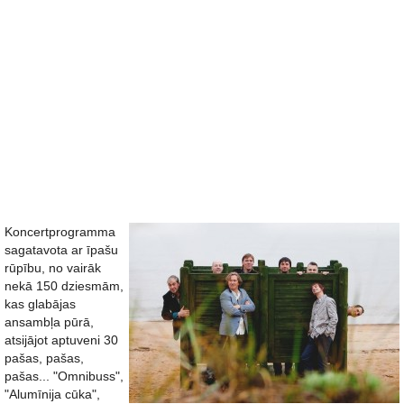
Koncertprogramma
sagatavota ar īpašu
rūpību, no vairāk
nekā 150 dziesmām,
kas glabājas
ansambļa pūrā,
atsijājot aptuveni 30
pašas, pašas,
pašas... "Omnibuss",
"Alumīnija cūka",