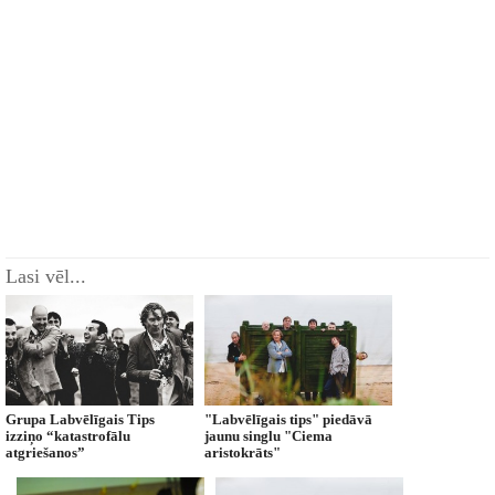
Lasi vēl...
Grupa Labvēlīgais Tips
"Labvēlīgais tips" piedāvā
izziņo “katastrofālu
jaunu singlu "Ciema
atgriešanos”
aristokrāts"