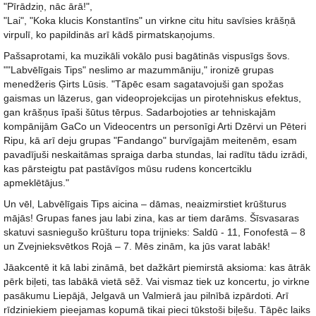
"Pīrādziņ, nāc ārā!",
"Lai", "Koka klucis Konstantīns" un virkne citu hitu savīsies krāšņā
virpulī, ko papildinās arī kādš pirmatskaņojums.
Pašsaprotami, ka muzikāli vokālo pusi bagātinās vispusīgs šovs.
""Labvēlīgais Tips" neslimo ar mazummāniju," ironizē grupas
menedžeris Ģirts Lūsis. "Tāpēc esam sagatavojuši gan spožas
gaismas un lāzerus, gan videoprojekcijas un pirotehniskus efektus,
gan krāšņus īpaši šūtus tērpus. Sadarbojoties ar tehniskajām
kompānijām GaCo un Videocentrs un personīgi Arti Dzērvi un Pēteri
Ripu, kā arī deju grupas "Fandango" burvīgajām meitenēm, esam
pavadījuši neskaitāmas spraiga darba stundas, lai radītu tādu izrādi,
kas pārsteigtu pat pastāvīgos mūsu rudens koncertciklu
apmeklētājus."
Un vēl, Labvēlīgais Tips aicina – dāmas, neaizmirstiet krūšturus
mājās! Grupas fanes jau labi zina, kas ar tiem darāms. Šīsvasaras
skatuvi sasniegušo krūšturu topa trijnieks: Saldū - 11, Fonofestā – 8
un Zvejnieksvētkos Rojā – 7. Mēs zinām, ka jūs varat labāk!
Jāakcentē it kā labi zināmā, bet dažkārt piemirstā aksioma: kas ātrāk
pērk biļeti, tas labākā vietā sēž. Vai vismaz tiek uz koncertu, jo virkne
pasākumu Liepājā, Jelgavā un Valmierā jau pilnībā izpārdoti. Arī
rīdziniekiem pieejamas kopumā tikai pieci tūkstoši biļešu. Tāpēc laiks