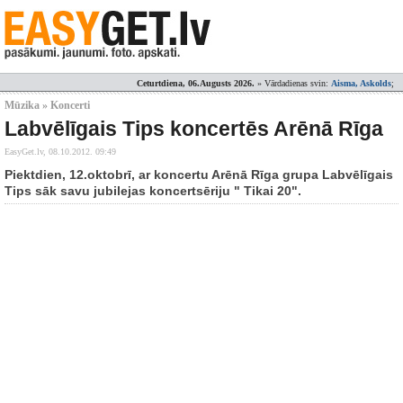
Ceturtdiena, 06.Augusts 2026.
» Vārdadienas svin:
Aisma, Askolds
;
Mūzika » Koncerti
Labvēlīgais Tips koncertēs Arēnā Rīga
EasyGet.lv,
08.10.2012. 09:49
Piektdien, 12.oktobrī, ar koncertu Arēnā Rīga grupa Labvēlīgais
Tips sāk savu jubilejas koncertsēriju " Tikai 20".