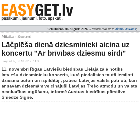
Ceturtdiena, 06.Augusts 2026.
» Vārdadienas svin:
Aisma, Askolds
;
Mūzika » Koncerti
Lāčplēša dienā dziesminieki aicina uz
koncertu "Ar brīvības dziesmu sirdī"
EasyGet.lv,
31.10.2012. 11:30
11. novembrī Rīgas Latviešu biedrības Lielajā zālē notiks
latviešu dziesminieku koncerts, kurā piedalīsies tautā iemīļoti
dziesmu autori un izpildītāji, patiesi Latvijas valsts patrioti, kuri
ar savām dziesmām veicinājuši Latvijas Trešo atmodu un valsts
neatkarības atgūšanu, informē Austras biedrības pārstāve
Sniedze Signe.