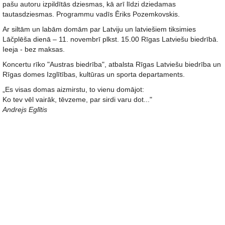
pašu autoru izpildītās dziesmas, kā arī līdzi dziedamas
tautasdziesmas. Programmu vadīs Ēriks Pozemkovskis.
Ar siltām un labām domām par Latviju un latviešiem tiksimies
Lāčplēša dienā – 11. novembrī plkst. 15.00 Rīgas Latviešu biedrībā.
Ieeja - bez maksas.
Koncertu rīko "Austras biedrība", atbalsta Rīgas Latviešu biedrība un
Rīgas domes Izglītības, kultūras un sporta departaments.
„Es visas domas aizmirstu, to vienu domājot:
Ko tev vēl vairāk, tēvzeme, par sirdi varu dot..."
Andrejs Eglītis