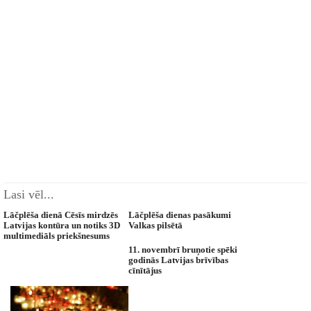
Lasi vēl...
Lāčplēša dienā Cēsīs mirdzēs
Lāčplēša dienas pasākumi
Latvijas kontūra un notiks 3D
Valkas pilsētā
multimediāls priekšnesums
11. novembrī bruņotie spēki
godinās Latvijas brīvības
cīnītājus