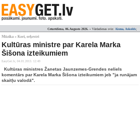
Ceturtdiena, 06.Augusts 2026.
» Vārdadienas svin:
Aisma, Askolds
;
Mūzika » Kori, orķestri
Kultūras ministre par Karela Marka
Šišona izteikumiem
EasyGet.lv,
04.01.2013. 12:49
Kultūras ministres Žanetas Jaunzemes-Grendes neliels
komentārs par Karela Marka Šišona izteikumiem jeb "ja runājam
skaitļu valodā".