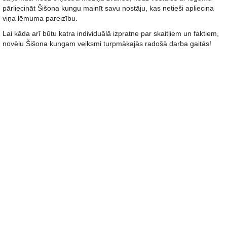
pārliecināt Šišona kungu mainīt savu nostāju, kas netieši apliecina
viņa lēmuma pareizību.
Lai kāda arī būtu katra individuālā izpratne par skaitļiem un faktiem,
novēlu Šišona kungam veiksmi turpmākajās radošā darba gaitās!