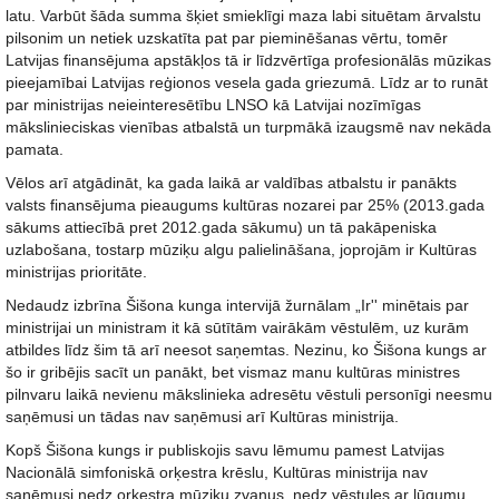
latu. Varbūt šāda summa šķiet smieklīgi maza labi situētam ārvalstu
pilsonim un netiek uzskatīta pat par pieminēšanas vērtu, tomēr
Latvijas finansējuma apstākļos tā ir līdzvērtīga profesionālās mūzikas
pieejamībai Latvijas reģionos vesela gada griezumā. Līdz ar to runāt
par ministrijas neieinteresētību LNSO kā Latvijai nozīmīgas
mākslinieciskas vienības atbalstā un turpmākā izaugsmē nav nekāda
pamata.
Vēlos arī atgādināt, ka gada laikā ar valdības atbalstu ir panākts
valsts finansējuma pieaugums kultūras nozarei par 25% (2013.gada
sākums attiecībā pret 2012.gada sākumu) un tā pakāpeniska
uzlabošana, tostarp mūziķu algu palielināšana, joprojām ir Kultūras
ministrijas prioritāte.
Nedaudz izbrīna Šišona kunga intervijā žurnālam „Ir'' minētais par
ministrijai un ministram it kā sūtītām vairākām vēstulēm, uz kurām
atbildes līdz šim tā arī neesot saņemtas. Nezinu, ko Šišona kungs ar
šo ir gribējis sacīt un panākt, bet vismaz manu kultūras ministres
pilnvaru laikā nevienu mākslinieka adresētu vēstuli personīgi neesmu
saņēmusi un tādas nav saņēmusi arī Kultūras ministrija.
Kopš Šišona kungs ir publiskojis savu lēmumu pamest Latvijas
Nacionālā simfoniskā orķestra krēslu, Kultūras ministrija nav
saņēmusi nedz orķestra mūziķu zvanus, nedz vēstules ar lūgumu