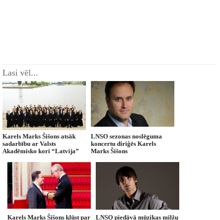
Lasi vēl...
Karels Marks Šišons atsāk
LNSO sezonas noslēguma
sadarbību ar Valsts
koncertu diriģēs Karels
Akadēmisko kori “Latvija”
Marks Šišons
Karels Marks Šišons kļūst par
LNSO piedāvā mūzikas milžu