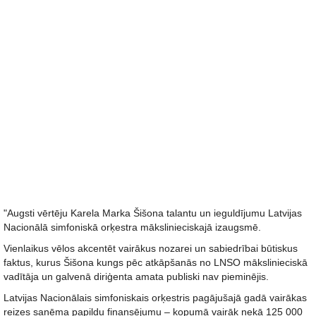
"Augsti vērtēju Karela Marka Šišona talantu un ieguldījumu Latvijas
Nacionālā simfoniskā orķestra mākslinieciskajā izaugsmē.
Vienlaikus vēlos akcentēt vairākus nozarei un sabiedrībai būtiskus
faktus, kurus Šišona kungs pēc atkāpšanās no LNSO mākslinieciskā
vadītāja un galvenā diriģenta amata publiski nav pieminējis.
Latvijas Nacionālais simfoniskais orķestris pagājušajā gadā vairākas
reizes saņēma papildu finansējumu – kopumā vairāk nekā 125 000