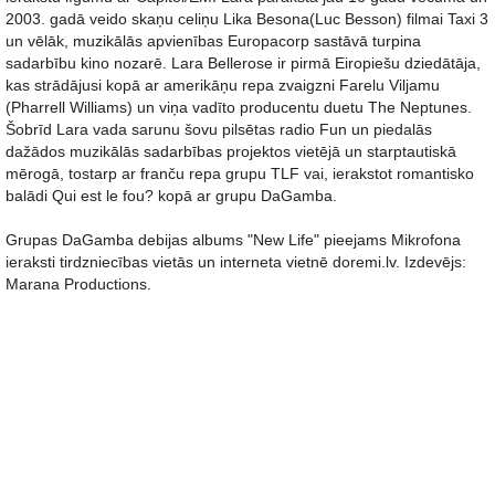
2003. gadā veido skaņu celiņu Lika Besona(Luc Besson) filmai Taxi 3
un vēlāk, muzikālās apvienības Europacorp sastāvā turpina
sadarbību kino nozarē. Lara Bellerose ir pirmā Eiropiešu dziedātāja,
kas strādājusi kopā ar amerikāņu repa zvaigzni Farelu Viljamu
(Pharrell Williams) un viņa vadīto producentu duetu The Neptunes.
Šobrīd Lara vada sarunu šovu pilsētas radio Fun un piedalās
dažādos muzikālās sadarbības projektos vietējā un starptautiskā
mērogā, tostarp ar franču repa grupu TLF vai, ierakstot romantisko
balādi Qui est le fou? kopā ar grupu DaGamba.
Grupas DaGamba debijas albums "New Life" pieejams Mikrofona
ieraksti tirdzniecības vietās un interneta vietnē doremi.lv. Izdevējs:
Marana Productions.