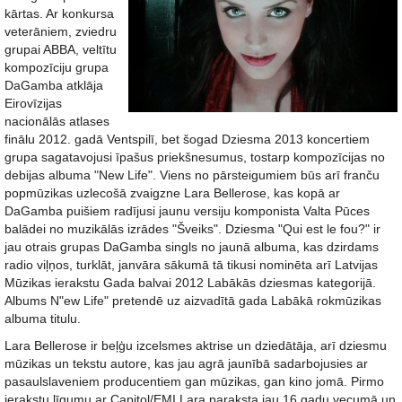
kārtas. Ar konkursa
veterāniem, zviedru
grupai ABBA, veltītu
kompozīciju grupa
DaGamba atklāja
Eirovīzijas
nacionālās atlases
finālu 2012. gadā Ventspilī, bet šogad Dziesma 2013 koncertiem
grupa sagatavojusi īpašus priekšnesumus, tostarp kompozīcijas no
debijas albuma "New Life". Viens no pārsteigumiem būs arī franču
popmūzikas uzlecošā zvaigzne Lara Bellerose, kas kopā ar
DaGamba puišiem radījusi jaunu versiju komponista Valta Pūces
balādei no muzikālās izrādes "Šveiks". Dziesma "Qui est le fou?" ir
jau otrais grupas DaGamba singls no jaunā albuma, kas dzirdams
radio viļņos, turklāt, janvāra sākumā tā tikusi nominēta arī Latvijas
Mūzikas ierakstu Gada balvai 2012 Labākās dziesmas kategorijā.
Albums N"ew Life" pretendē uz aizvadītā gada Labākā rokmūzikas
albuma titulu.
Lara Bellerose ir beļģu izcelsmes aktrise un dziedātāja, arī dziesmu
mūzikas un tekstu autore, kas jau agrā jaunībā sadarbojusies ar
pasaulslaveniem producentiem gan mūzikas, gan kino jomā. Pirmo
ierakstu līgumu ar Capitol/EMI Lara paraksta jau 16 gadu vecumā un