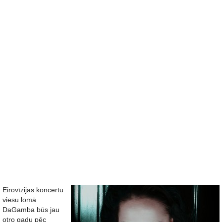
Eirovīzijas koncertu
viesu lomā
DaGamba būs jau
otro gadu pēc