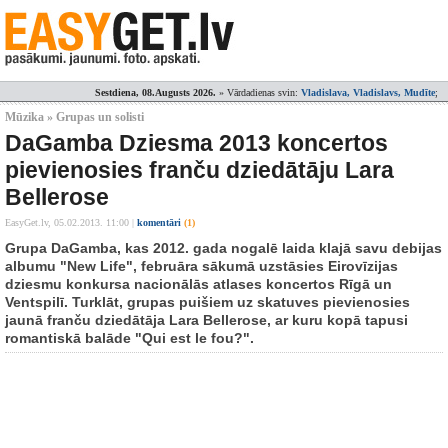
Sestdiena, 08.Augusts 2026.
» Vārdadienas svin:
Vladislava, Vladislavs, Mudīte
;
Mūzika » Grupas un solisti
DaGamba Dziesma 2013 koncertos
pievienosies franču dziedātāju Lara
Bellerose
EasyGet.lv,
05.02.2013. 11:00
|
komentāri
(1)
Grupa DaGamba, kas 2012. gada nogalē laida klajā savu debijas
albumu "New Life", februāra sākumā uzstāsies Eirovīzijas
dziesmu konkursa nacionālās atlases koncertos Rīgā un
Ventspilī. Turklāt, grupas puišiem uz skatuves pievienosies
jaunā franču dziedātāja Lara Bellerose, ar kuru kopā tapusi
romantiskā balāde "Qui est le fou?".