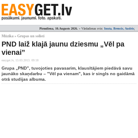
Pirmdiena, 10.Augusts 2026.
» Vārdadienas svin:
Inuta, Brencis, Audris
;
Mūzika » Grupas un solisti
PND laiž klajā jaunu dziesmu „Vēl pa
vienai”
easyget.lv,
13.03.2013. 09:18
Grupa „PND”, tuvojoties pavasarim, klausītājiem piedāvā savu
jaunāko skaņdarbu – "Vēl pa vienam", kas ir singls no gaidāmā
otrā studijas albuma.