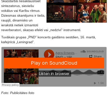
Skaņdarbā nesaklausīsiet
sintezatorus, sieviešu
vokālus vai Karību ritmus.
Dziesmas skanējums ir tiešs,
raupjš, dinamisks un
ierakstā netiek izmantoti
reverberatori, skaņas efekti vai „nedzīvi” instrumenti.
Tuvākais grupas „PND” koncerts gaidāms sestdien, 16. martā,
kafejnīcā „Leningrad”.
Foto: Publicitātes foto