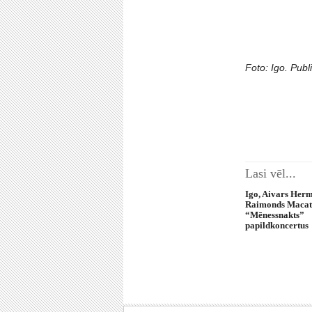
Foto: Igo. Publi
Lasi vēl...
Igo, Aivars Herm
Raimonds Macats
“Mēnessnakts”
papildkoncertus