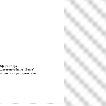
Biļetes uz Igo
koncertuzvedumu „Zeme”
Valmierā rīt par īpašu cenu