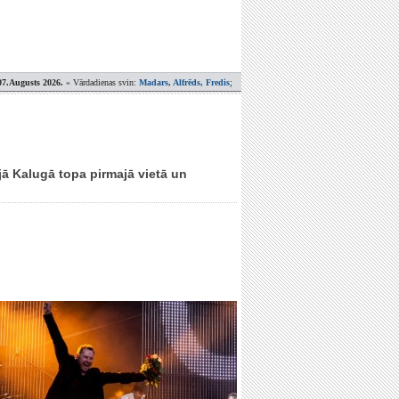
07.Augusts 2026.
» Vārdadienas svin:
Madars, Alfrēds, Fredis
;
ijā Kalugā topa pirmajā vietā un