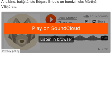
Andžāns, bašģitārists Edgars Briedis un bundzinieks Mārtiņš
Vilšķērsts.