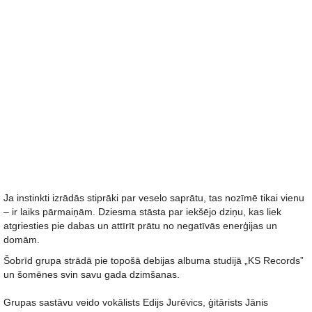
Ja instinkti izrādās stiprāki par veselo saprātu, tas nozīmē tikai vienu
– ir laiks pārmaiņām. Dziesma stāsta par iekšējo dziņu, kas liek
atgriesties pie dabas un attīrīt prātu no negatīvās enerģijas un
domām.
Šobrīd grupa strādā pie topošā debijas albuma studijā „KS Records”
un šomēnes svin savu gada dzimšanas.
Grupas sastāvu veido vokālists Edijs Jurēvics, ģitārists Jānis