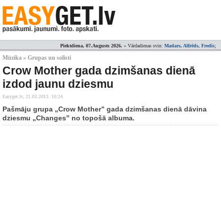
Piektdiena, 07.Augusts 2026.
» Vārdadienas svin:
Madars, Alfrēds, Fredis
;
Mūzika » Grupas un solisti
Crow Mother gada dzimšanas dienā
izdod jaunu dziesmu
Easyget.lv,
21.03.2013. 10:24
Pašmāju grupa „Crow Mother” gada dzimšanas dienā dāvina
dziesmu „Changes” no topošā albuma.