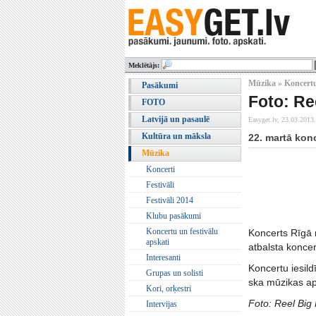
Meklētājs:
Mūzika » Koncertu
Pasākumi
Foto: Re
FOTO
Latvijā un pasaulē
Easyget.lv,
23.03.2013.
Kultūra un māksla
22. martā kon
Mūzika
Koncerti
Festivāli
Festivāli 2014
Klubu pasākumi
Koncertu un festivālu
Koncerts Rīgā 
apskati
atbalsta koncer
Interesanti
Koncertu iesil
Grupas un solisti
ska mūzikas ap
Kori, orķestri
Foto: Reel Big
Intervijas