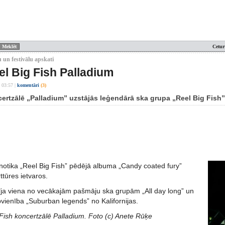
Cetur
 un festivālu apskati
el Big Fish Palladium
 03:57
|
komentāri
(3)
certzālē „Palladium” uzstājās leģendārā ska grupa „Reel Big Fish
notika „Reel Big Fish” pēdējā albuma „Candy coated fury”
ttūres ietvaros.
dīja viena no vecākajām pašmāju ska grupām „All day long” un
vienība „Suburban legends” no Kalifornijas.
 Fish koncertzālē Palladium. Foto (c) Anete Rūķe