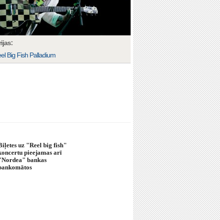
ijas:
el Big Fish Palladium
Biļetes uz "Reel big fish"
koncertu pieejamas arī
"Nordea" bankas
bankomātos