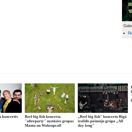
Galer
Re
m koncertēs
Reel big fish koncerta
„Reel big fish" koncertu Rīgā
"afterparty" uzstāsies grupas
iesildīs pašmāju grupa „All
Manta un Wakeupcall
day long"