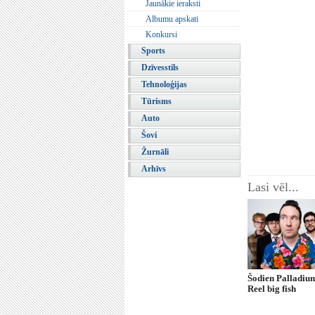
Jaunākie ieraksti
Albumu apskati
Konkursi
Sports
Dzīvesstils
Tehnoloģijas
Tūrisms
Auto
Šovi
Žurnāli
Arhīvs
Lasi vēl...
Šodien Palladiu
Reel big fish