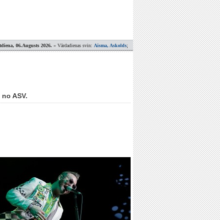
tdiena, 06.Augusts 2026.
» Vārdadienas svin:
Aisma, Askolds
;
” no ASV.