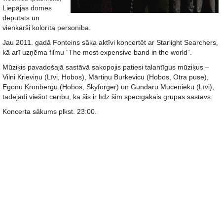
Liepājas domes
deputāts un
vienkārši kolorīta personība.
Jau 2011. gadā Fonteins sāka aktīvi koncertēt ar Starlight Searchers,
kā arī uzņēma filmu “The most expensive band in the world”.
Mūziķis pavadošajā sastāvā sakopojis patiesi talantīgus mūziķus –
Vilni Krieviņu (Līvi, Hobos), Mārtiņu Burkevicu (Hobos, Otra puse),
Egonu Kronbergu (Hobos, Skyforger) un Gundaru Mucenieku (Līvi),
tādējādi viešot cerību, ka šis ir līdz šim spēcīgākais grupas sastāvs.
Koncerta sākums plkst. 23:00.