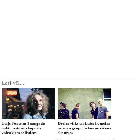
Lasi vēl...
Luijs Fonteins Jaungada
Dzelzs vilks un Luiss Fonteins
naktī uzstāsies kopā ar
ar savu grupu tiekas uz vienas
vairākiem solistiem
skatuves