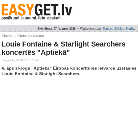
Piektdiena, 07.Augusts 2026.
» Vārdadienas svin:
Madars, Alfrēds, Fredis
;
Mūzika » Klubu pasākumi
Louie Fontaine & Starlight Searchers
koncertēs "Aptiekā"
Easyget.lv,
03.04.2013. 12:49
4. aprīlī krogā "Aptieka" Eiropas koncerttūres ietvaros uzstāsies
Louie Fontaine & Starlight Searchers.