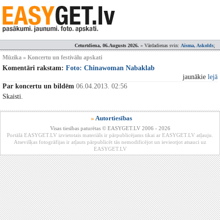
Ceturtdiena, 06.Augusts 2026.
» Vārdadienas svin:
Aisma, Askolds
;
Mūzika » Koncertu un festivālu apskati
Komentāri rakstam:
Foto: Chinawoman Nabaklab
jaunākie
lejā
Par koncertu un bildēm
06.04.2013. 02:56
Skaisti.
»
Autortiesības
Visas tiesības paturētas © EASYGET.LV 2006 - 2026
Portālā EASYGET.LV izvietotais materiāls ir pārpublicējams tikai ar EASYGET.LV atļauju.
Atsevišķas fotogrāfijas ir atļauts pārpublicēt tās nemodificējot un ievieotjot atsauci uz
EASYGET.LV