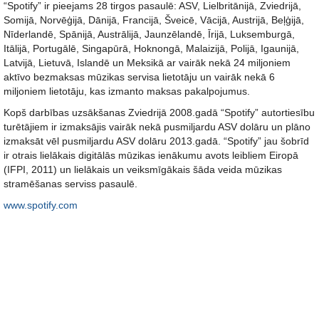
“Spotify” ir pieejams 28 tirgos pasaulē: ASV, Lielbritānijā, Zviedrijā,
Somijā, Norvēģijā, Dānijā, Francijā, Šveicē, Vācijā, Austrijā, Beļģijā,
Nīderlandē, Spānijā, Austrālijā, Jaunzēlandē, Īrijā, Luksemburgā,
Itālijā, Portugālē, Singapūrā, Hoknongā, Malaizijā, Polijā, Igaunijā,
Latvijā, Lietuvā, Islandē un Meksikā ar vairāk nekā 24 miljoniem
aktīvo bezmaksas mūzikas servisa lietotāju un vairāk nekā 6
miljoniem lietotāju, kas izmanto maksas pakalpojumus.
Kopš darbības uzsākšanas Zviedrijā 2008.gadā “Spotify” autortiesību
turētājiem ir izmaksājis vairāk nekā pusmiljardu ASV dolāru un plāno
izmaksāt vēl pusmiljardu ASV dolāru 2013.gadā. “Spotify” jau šobrīd
ir otrais lielākais digitālās mūzikas ienākumu avots leibliem Eiropā
(IFPI, 2011) un lielākais un veiksmīgākais šāda veida mūzikas
stramēšanas serviss pasaulē.
www.spotify.com