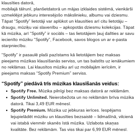
klausīties datorā,
mobilajā tālrunī, planšetdatorā un mājas izklaides sistēmā, vienkārši
uzmeklējot jebkuru interesējošo mākslinieku, albumu vai dziesmu.
Tāpat “Spotify” lietotāji var aplūkot un klausīties arī citu lietotāju –
draugu, mūziķu vai slavenību – apkopotās dziesmu kolekcijas. Tāpat
kā mūzika, arī “Spotify” ir sociāls – tas lietotājiem ļauj dalīties ar savu
iecienīto mūziku “Spotify”, Facebook, savos blogos un ar e-pasta
starpniecību.
“Spotify” ir pasaulē plaši pazīstams kā lietotājiem bez maksas
pieejams mūzikas klausīšanās serviss, un tas balstīts uz ienākumiem
no reklāmas. Lai klausītos mūziku arī uz mobilajām ierīcēm, ir
pieejams maksas “Spotify Premium” serviss.
“Spotify” piedāvā trīs mūzikas klausīšanās veidus:
Spotify Free.
Mūzika pilnīgi bez maksas datorā ar reklāmām.
Spotify Unlimited.
Neierobežota un no reklāmām brīva mūzika
datorā. Tikai 3,49 EUR mēnesī.
Spotify Premium.
Mūzika uz jebkuras ierīces. Iespējams
lejupielādēt mūziku un klausīties bezsaistē – lidmašīnā, vilcienā
vai istabā vienmēr skanēs īstā mūzika. Uzlabota skaņas
kvalitāte. Bez reklāmām. Tas viss tikai par 6,99 EUR mēnesī.