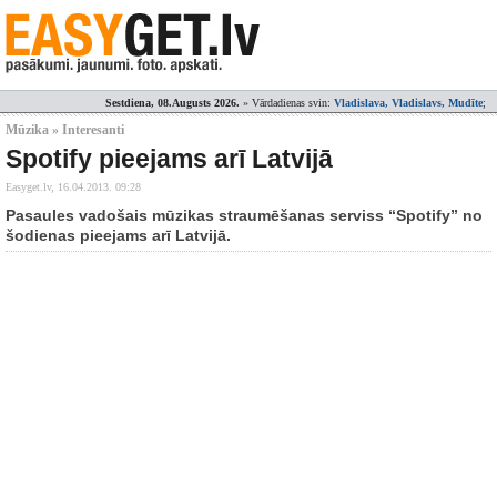
Sestdiena, 08.Augusts 2026.
» Vārdadienas svin:
Vladislava, Vladislavs, Mudīte
;
Mūzika » Interesanti
Spotify pieejams arī Latvijā
Easyget.lv,
16.04.2013. 09:28
Pasaules vadošais mūzikas straumēšanas serviss “Spotify” no
šodienas pieejams arī Latvijā.