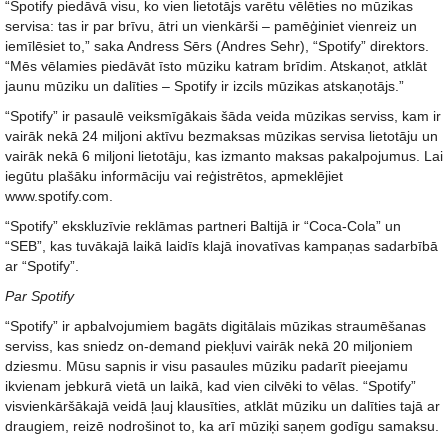
“Spotify piedāvā visu, ko vien lietotājs varētu vēlēties no mūzikas
servisa: tas ir par brīvu, ātri un vienkārši – pamēģiniet vienreiz un
iemīlēsiet to,” saka Andress Sērs (Andres Sehr), “Spotify” direktors.
“Mēs vēlamies piedāvāt īsto mūziku katram brīdim. Atskaņot, atklāt
jaunu mūziku un dalīties – Spotify ir izcils mūzikas atskaņotājs.”
“Spotify” ir pasaulē veiksmīgākais šāda veida mūzikas serviss, kam ir
vairāk nekā 24 miljoni aktīvu bezmaksas mūzikas servisa lietotāju un
vairāk nekā 6 miljoni lietotāju, kas izmanto maksas pakalpojumus. Lai
iegūtu plašāku informāciju vai reģistrētos, apmeklējiet
www.spotify.com.
“Spotify” ekskluzīvie reklāmas partneri Baltijā ir “Coca-Cola” un
“SEB”, kas tuvākajā laikā laidīs klajā inovatīvas kampaņas sadarbībā
ar “Spotify”.
Par Spotify
“Spotify” ir apbalvojumiem bagāts digitālais mūzikas straumēšanas
serviss, kas sniedz on-demand piekļuvi vairāk nekā 20 miljoniem
dziesmu. Mūsu sapnis ir visu pasaules mūziku padarīt pieejamu
ikvienam jebkurā vietā un laikā, kad vien cilvēki to vēlas. “Spotify”
visvienkāršākajā veidā ļauj klausīties, atklāt mūziku un dalīties tajā ar
draugiem, reizē nodrošinot to, ka arī mūziķi saņem godīgu samaksu.