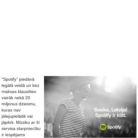
“Spotify” piedāvā
legālā veidā un bez
maksas klausīties
vairāk nekā 20
miljonus dziesmu,
kuras nav
jālejupielādē vai
jāpērk. Mūziku ar šī
servisa starpniecību
ir iespējams