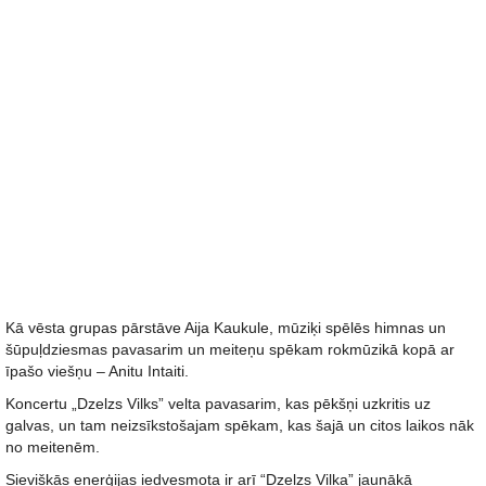
Kā vēsta grupas pārstāve Aija Kaukule, mūziķi spēlēs himnas un
šūpuļdziesmas pavasarim un meiteņu spēkam rokmūzikā kopā ar
īpašo viešņu – Anitu Intaiti.
Koncertu „Dzelzs Vilks” velta pavasarim, kas pēkšņi uzkritis uz
galvas, un tam neizsīkstošajam spēkam, kas šajā un citos laikos nāk
no meitenēm.
Sievišķās enerģijas iedvesmota ir arī “Dzelzs Vilka” jaunākā