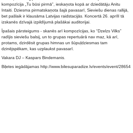
kompozīcija „Tu būsi pirmā”, ieskaņota kopā ar dziedātāju Anitu
Intaiti. Dziesma pirmatskaņota šajā pavasarī, Sieviešu dienas rallijā,
bet pašlaik ir klausāma Latvijas raidstacijās. Koncertā 26. aprīlī tā
izskanēs dzīvajā izpildījumā plašākai auditorijai.
Īpašais pārsteigums - skanēs arī kompozīcijas, ko “Dzelzs Vilks”
radījis sieviešu balsij, un to grupas repertuārā nav maz, kā arī,
protams, dzirdēsit grupas himnas un šūpuļdziesmas tam
dzinējspēkam, kas uzplaukst pavasarī.
Vakara DJ – Kaspars Bindemanis.
Biļetes iegādājamas http://www.bilesuparadize.lv/events/event/28654