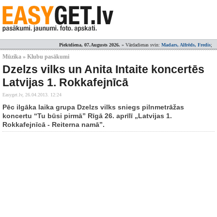
Piektdiena, 07.Augusts 2026.
» Vārdadienas svin:
Madars, Alfrēds, Fredis
;
Mūzika » Klubu pasākumi
Dzelzs vilks un Anita Intaite koncertēs
Latvijas 1. Rokkafejnīcā
Easyget.lv,
26.04.2013. 12:24
Pēc ilgāka laika grupa Dzelzs vilks sniegs pilnmetrāžas
koncertu “Tu būsi pirmā” Rīgā 26. aprīlī „Latvijas 1.
Rokkafejnīcā - Reiterna namā”.