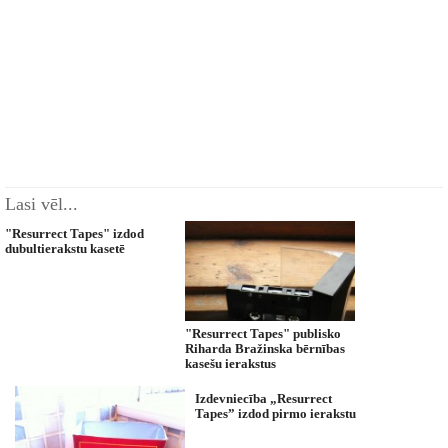
Lasi vēl...
"Resurrect Tapes" izdod
dubultierakstu kasetē
"Resurrect Tapes" publisko
Riharda Bražinska bērnības
kasešu ierakstus
Izdevniecība „Resurrect
Tapes” izdod pirmo ierakstu