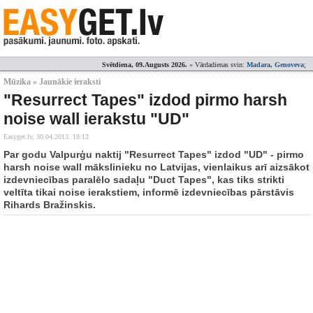
Svētdiena, 09.Augusts 2026.
» Vārdadienas svin:
Madara, Genoveva
;
Mūzika » Jaunākie ieraksti
"Resurrect Tapes" izdod pirmo harsh
noise wall ierakstu "UD"
Easyget.lv,
30.04.2013. 18:12
Par godu Valpurģu naktij "Resurrect Tapes" izdod "UD" - pirmo
harsh noise wall mākslinieku no Latvijas, vienlaikus arī aizsākot
izdevniecības paralēlo sadaļu "Duct Tapes", kas tiks strikti
veltīta tikai noise ierakstiem, informē izdevniecības pārstāvis
Rihards Bražinskis.