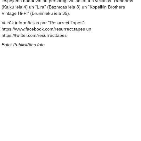
iespējams nodot vai nu personīgi vai atstāt tos veikalos “Randoms”
(Kaļķu ielā 4) un “Lira” (Baznīcas ielā 8) un “Kopeikin Brothers
Vintage Hi-Fi” (Bruņinieku ielā 35).
Vairāk informācijas par "Resurrect Tapes":
https://www.facebook.com/resurrect.tapes un
https://twitter.com/resurrecttapes
Foto: Publicitātes foto