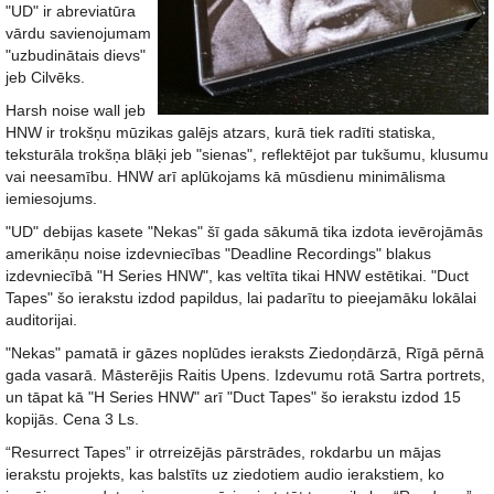
"UD" ir abreviatūra
vārdu savienojumam
"uzbudinātais dievs"
jeb Cilvēks.
Harsh noise wall jeb
HNW ir trokšņu mūzikas galējs atzars, kurā tiek radīti statiska,
teksturāla trokšņa blāķi jeb "sienas", reflektējot par tukšumu, klusumu
vai neesamību. HNW arī aplūkojams kā mūsdienu minimālisma
iemiesojums.
"UD" debijas kasete "Nekas" šī gada sākumā tika izdota ievērojāmās
amerikāņu noise izdevniecības "Deadline Recordings" blakus
izdevniecībā "H Series HNW", kas veltīta tikai HNW estētikai. "Duct
Tapes" šo ierakstu izdod papildus, lai padarītu to pieejamāku lokālai
auditorijai.
"Nekas" pamatā ir gāzes noplūdes ieraksts Ziedoņdārzā, Rīgā pērnā
gada vasarā. Māsterējis Raitis Upens. Izdevumu rotā Sartra portrets,
un tāpat kā "H Series HNW" arī "Duct Tapes" šo ierakstu izdod 15
kopijās. Cena 3 Ls.
“Resurrect Tapes” ir otrreizējās pārstrādes, rokdarbu un mājas
ierakstu projekts, kas balstīts uz ziedotiem audio ierakstiem, ko