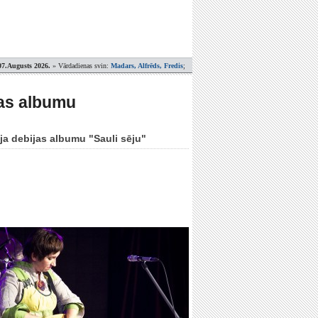
07.Augusts 2026.
» Vārdadienas svin:
Madars, Alfrēds, Fredis
;
jas albumu
ja debijas albumu "Sauli sēju"