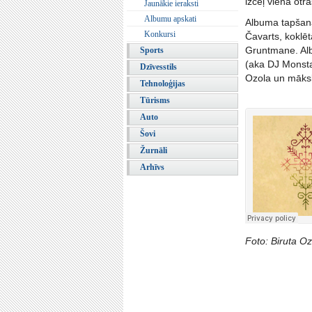
izceļ viena otras
Jaunākie ieraksti
Albumu apskati
Albuma tapšanā
Konkursi
Čavarts, koklēt
Gruntmane. Alb
Sports
(aka DJ Monsta
Dzīvesstils
Ozola un māksl
Tehnoloģijas
Tūrisms
Auto
Šovi
Žurnāli
Arhīvs
Foto: Biruta Oz