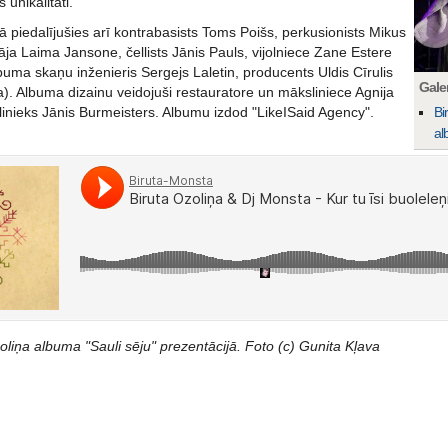
 unikalitāti.
 piedalījušies arī kontrabasists Toms Poišs, perkusionists Mikus
āja Laima Jansone, čellists Jānis Pauls, vijolniece Zane Estere
uma skaņu inženieris Sergejs Laletin, producents Uldis Cīrulis
Galer
). Albuma dizainu veidojuši restauratore un māksliniece Agnija
inieks Jānis Burmeisters. Albumu izdod "LikeISaid Agency".
Bi
al
oliņa albuma "Sauli sēju" prezentācijā. Foto (c) Gunita Kļava