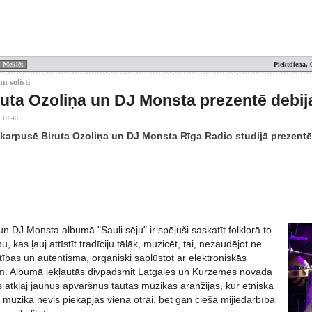
Piektdiena, 
n solisti
ruta Ozoliņa un DJ Monsta prezentē debi
 10:40
karpusē Biruta Ozoliņa un DJ Monsta Rīga Radio studijā prezentē
un DJ Monsta albumā "Sauli sēju" ir spējuši saskatīt folklorā to
, kas ļauj attīstīt tradīciju tālāk, muzicēt, tai, nezaudējot ne
ības un autentisma, organiski saplūstot ar elektroniskās
m. Albumā iekļautās divpadsmit Latgales un Kurzemes novada
 atklāj jaunus apvāršņus tautas mūzikas aranžijās, kur etniskā
 mūzika nevis piekāpjas viena otrai, bet gan ciešā mijiedarbība