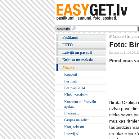
Meklētājs:
Mūzika » Grupas u
Pasākumi
Foto: Bi
FOTO
Latvijā un pasaulē
Easyget.lv,
11.06.2013.
Kultūra un māksla
Pirmdienas va
Mūzika
Koncerti
Festivāli
Festivāli 2014
Klubu pasākumi
Koncertu un festivālu
Biruta Ozoliņa 
apskati
dzīvo paveidienu
Interesanti
nieka savas pat
Grupas un solisti
mūzikas ritmie
Kori, orķestri
tautasdziesmas
un elektroniskā
Intervijas