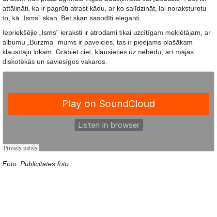
attālināti, ka ir pagrūti atrast kādu, ar ko salīdzināt, lai noraksturotu
to, kā „Isms” skan. Bet skan sasodīti eleganti.
Iepriekšējie „Isms” ieraksti ir atrodami tikai uzcītīgam meklētājam, ar
albumu „Burzma” mums ir paveicies, tas ir pieejams plašākam
klausītāju lokam. Grābiet ciet, klausieties uz nebēdu, arī mājas
diskotēkās un saviesīgos vakaros.
Foto: Publicitātes foto