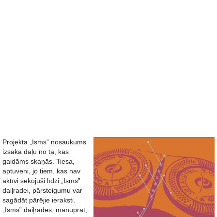
Projekta „Isms” nosaukums
izsaka daļu no tā, kas
gaidāms skaņās. Tiesa,
aptuveni, jo tiem, kas nav
aktīvi sekojuši līdzi „Isms”
daiļradei, pārsteigumu var
sagādāt pārējie ieraksti.
„Isms” daiļrades, manuprāt,