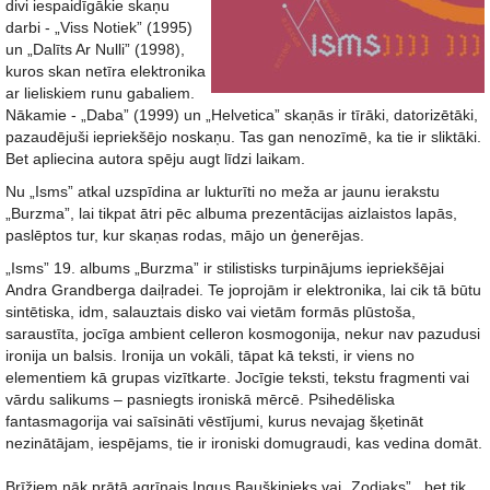
divi iespaidīgākie skaņu
darbi - „Viss Notiek” (1995)
un „Dalīts Ar Nulli” (1998),
kuros skan netīra elektronika
ar lieliskiem runu gabaliem.
Nākamie - „Daba” (1999) un „Helvetica” skaņās ir tīrāki, datorizētāki,
pazaudējuši iepriekšējo noskaņu. Tas gan nenozīmē, ka tie ir sliktāki.
Bet apliecina autora spēju augt līdzi laikam.
Nu „Isms” atkal uzspīdina ar lukturīti no meža ar jaunu ierakstu
„Burzma”, lai tikpat ātri pēc albuma prezentācijas aizlaistos lapās,
paslēptos tur, kur skaņas rodas, mājo un ģenerējas.
„Isms” 19. albums „Burzma” ir stilistisks turpinājums iepriekšējai
Andra Grandberga daiļradei. Te joprojām ir elektronika, lai cik tā būtu
sintētiska, idm, salauztais disko vai vietām formās plūstoša,
saraustīta, jocīga ambient celleron kosmogonija, nekur nav pazudusi
ironija un balsis. Ironija un vokāli, tāpat kā teksti, ir viens no
elementiem kā grupas vizītkarte. Jocīgie teksti, tekstu fragmenti vai
vārdu salikums – pasniegts ironiskā mērcē. Psihedēliska
fantasmagorija vai saīsināti vēstījumi, kurus nevajag šķetināt
nezinātājam, iespējams, tie ir ironiski domugraudi, kas vedina domāt.
Brīžiem nāk prātā agrīnais Ingus Baušķinieks vai „Zodiaks” , bet tik