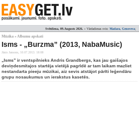
Svētdiena, 09.Augusts 2026.
» Vārdadienas svin:
Madara, Genoveva
;
Mūzika » Albumu apskati
Isms - „Burzma” (2013, NabaMusic)
Jānis Jansons,
10.07.2013. 18:08
„Isms” ir ventspilnieks Andris Grandbergs, kas jau gaišajos
deviņdesmitajos startēja vietējā pagrīdē ar tam laikam mazliet
nestandarta pieeju mūzikai, aiz sevis atstājot pārīti leģendāru
grupu nosaukumus un ierakstus kasetēs.