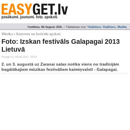
Sestdiena, 08.Augusts 2026.
» Vārdadienas svin:
Vladislava, Vladislavs, Mudīte
;
Mūzika » Koncertu un festivālu apskati
Foto: Izskan festivāls Galapagai 2013
Lietuvā
Easyget.lv,
04.08.2013. 20:03
2. un 3. augustā uz Zarasai salas notika viens no tradīcijām
bagātākajiem mūzikas festivāliem kaimiņvalstī - Galapagai.