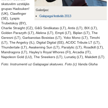
skatuvēm uzstājās
grupas Hadouken!
Galerijas:
(UK), Clawfinger
Galapagai festivāls 2013
(SE), Lyapis
Trubetskoy (BY),
Charlie Straight (CZ), G&G Sindikatas (LT), Antis (LT), BIX (LT),
Golden Parazyth (LT), Alekna (LT), Empti (LT), Biplan (LT), The
Geresni (LT), Garbanotas Bosistas (LT), Yoko Mono (LT), Timohi
(LT), The Angelcy (IL), Digital Digital (EE), AC/DC Tribute.LT (LT),
Thundertale (LT), Awakening Sun (LT), Paralytic (LT), Roadkill (LT),
Mandragora (LT), Hayley‘s Royal Whores (FI), Arcadia (IT),
Napoleon Gold (LU), The Sneekers (LT), Lunatiq (LT), Makdett (LT).
Foto: Instrumenti uz Galapagai skatuves. Foto (c) Vanda Gluha