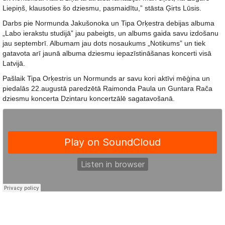
Liepiņš, klausoties šo dziesmu, pasmaidītu,” stāsta Ģirts Lūsis.
Darbs pie Normunda Jakušonoka un Tipa Orķestra debijas albuma
„Labo ierakstu studijā” jau pabeigts, un albums gaida savu izdošanu
jau septembrī. Albumam jau dots nosaukums „Notikums” un tiek
gatavota arī jaunā albuma dziesmu iepazīstināšanas koncerti visā
Latvijā.
Pašlaik Tipa Orķestris un Normunds ar savu kori aktīvi mēģina un
piedalās 22.augustā paredzētā Raimonda Paula un Guntara Rača
dziesmu koncerta Dzintaru koncertzālē sagatavošanā.