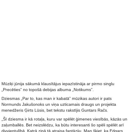
Mūziķi jūnija sākumā klausītājus iepazīstināja ar pirmo singlu
„Precēties” no topošā debijas albuma „Notikums”.
Dziesmas „Par to, kas man ir kabatā” mūzikas autori ir pats
Normunds Jakušonoks un viņa uzticamais draugs un projekta
menedžeris Ģirts Lūsis, bet tekstu rakstījis Guntars Račs.
„Šī dziesma ir kā rotaļa, kuru var spēlēt ģimenes viesībās, kāzās un
zaļumballēs. Bet neizslēdzu, ka būtu interesanti šo spēli spēlēt arī
divvientulībā. Katrā ziņā tā atraisa fantāziju. Man šķiet, ka Edgars