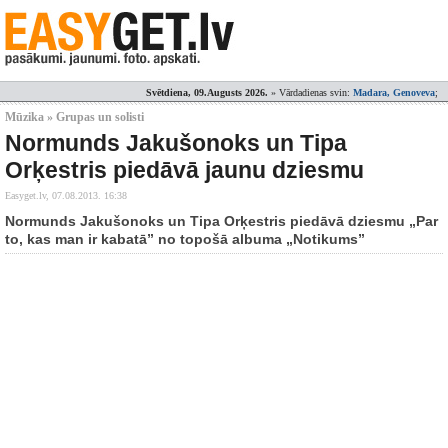
Svētdiena, 09.Augusts 2026.
» Vārdadienas svin:
Madara, Genoveva
;
Mūzika » Grupas un solisti
Normunds Jakušonoks un Tipa
Orķestris piedāvā jaunu dziesmu
Easyget.lv,
07.08.2013. 16:38
Normunds Jakušonoks un Tipa Orķestris piedāvā dziesmu „Par
to, kas man ir kabatā” no topošā albuma „Notikums”