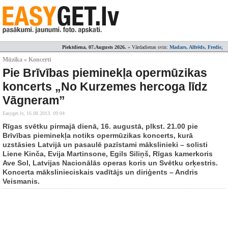
Piektdiena, 07.Augusts 2026.
» Vārdadienas svin:
Madars, Alfrēds, Fredis
;
Mūzika » Koncerti
Pie Brīvības pieminekļa opermūzikas
koncerts „No Kurzemes hercoga līdz
Vāgneram”
Easyget.lv,
16.08.2013. 09:04
Rīgas svētku pirmajā dienā, 16. augustā, plkst. 21.00 pie
Brīvības pieminekļa notiks opermūzikas koncerts, kurā
uzstāsies Latvijā un pasaulē pazīstami mākslinieki – solisti
Liene Kinča, Evija Martinsone, Egils Siliņš, Rīgas kamerkoris
Ave Sol, Latvijas Nacionālās operas koris un Svētku orķestris.
Koncerta mākslinieciskais vadītājs un diriģents – Andris
Veismanis.