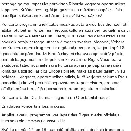
hercoga galmā, tāpat tiks pāršķirtas Riharda Vāgnera opermūzikas
lappuses. Krāšņa scenogrāfija, gaismu un mūzikas saspēle – īsts
baudījums ikvienam klausītājam. Un svētki var sākties!
Koncerta programmā iekļautās mūzikas autoru vidū būs diemžēl reti
atskaņoti, bet ar Kurzemes hercoga kulturāli augstvērtīgo galma dzīvi
saistīti kungi – Feihtners un Hillers, kuru skatuves darbu izrādīšana
savulaik rotāja hercoga un viņa ģimenes svētkus. Mocarta, Vēbera
un Kreicera operu fragmenti ir atgādinājums par to, ka jau kopš 18.
gadsimta beigām daudzi Eiropā slaveni skatuves opusi drīz pēc to
pirmatskaņojumiem metropolēs nokļuva arī uz Rīgas Vācu teātra
skatuves, tātad rīdzinieki sava kultūras apvāršņa paplašināšanas
jomā gāja soli solī ar citu Eiropas pilsētu mākslas baudītājiem. Visu
beidzot – Vāgners, operamūzikas milzis, kurš karjeras sākumā Rīgu
pagodināja kā vēl praktiski nepazīstams kapelmeistars, prasmīgi
slīpējot mūsu toreizējā opernama kora un orķestra meistarību.
Koncertu vadīs Dita Lūriņa – Egliena un Orests Silabriedis.
Brīvdabas koncerts ir bez maksas.
Ar pilnu svētku programmu var iepazīties Rīgas svētku oficiālajā
interneta vietnē www.rigassvetki.lv.
Svētku dienās 17. un 18. augustā pilsētas sabiedriskais transports