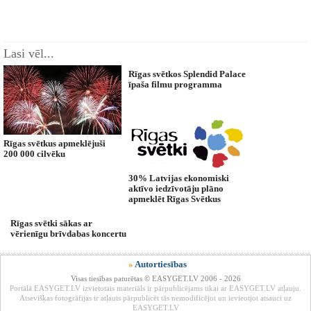
Lasi vēl...
Rīgas svētkos Splendid Palace
īpaša filmu programma
Rīgas svētkus apmeklējuši
200 000 cilvēku
30% Latvijas ekonomiski
aktīvo iedzīvotāju plāno
apmeklēt Rīgas Svētkus
Rīgas svētki sākas ar
vērienīgu brīvdabas koncertu
»
Autortiesības
Visas tiesības paturētas © EASYGET.LV 2006 - 2026
Portālā EASYGET.LV izvietotais materiāls ir pārpublicējams tikai ar EASYGET.LV atļauju.
Atsevišķas fotogrāfijas ir atļauts pārpublicēt tās nemodificējot un ievieotjot atsauci uz
EASYGET.LV