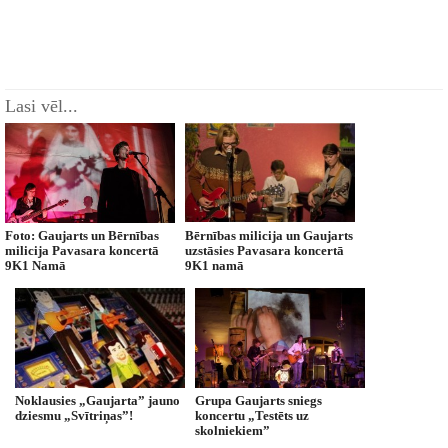
Lasi vēl...
Foto: Gaujarts un Bērnības
Bērnības milicija un Gaujarts
milicija Pavasara koncertā
uzstāsies Pavasara koncertā
9K1 Namā
9K1 namā
Noklausies „Gaujarta” jauno
Grupa Gaujarts sniegs
dziesmu „Svītriņas”!
koncertu „Testēts uz
skolniekiem”