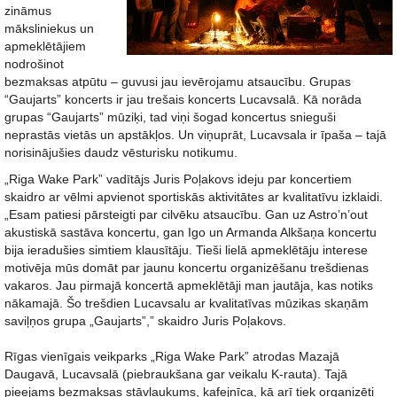
zināmus
māksliniekus un
apmeklētājiem
nodrošinot
bezmaksas atpūtu – guvusi jau ievērojamu atsaucību. Grupas
“Gaujarts” koncerts ir jau trešais koncerts Lucavsalā. Kā norāda
grupas “Gaujarts” mūziķi, tad viņi šogad koncertus snieguši
neprastās vietās un apstākļos. Un viņuprāt, Lucavsala ir īpaša – tajā
norisinājušies daudz vēsturisku notikumu.
„Riga Wake Park” vadītājs Juris Poļakovs ideju par koncertiem
skaidro ar vēlmi apvienot sportiskās aktivitātes ar kvalitatīvu izklaidi.
„Esam patiesi pārsteigti par cilvēku atsaucību. Gan uz Astro’n’out
akustiskā sastāva koncertu, gan Igo un Armanda Alkšaņa koncertu
bija ieradušies simtiem klausītāju. Tieši lielā apmeklētāju interese
motivēja mūs domāt par jaunu koncertu organizēšanu trešdienas
vakaros. Jau pirmajā koncertā apmeklētāji man jautāja, kas notiks
nākamajā. Šo trešdien Lucavsalu ar kvalitatīvas mūzikas skaņām
saviļņos grupa „Gaujarts”,” skaidro Juris Poļakovs.
Rīgas vienīgais veikparks „Riga Wake Park” atrodas Mazajā
Daugavā, Lucavsalā (piebraukšana gar veikalu K-rauta). Tajā
pieejams bezmaksas stāvlaukums, kafejnīca, kā arī tiek organizēti