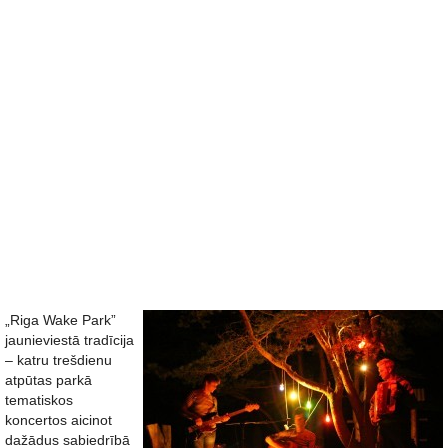
„Riga Wake Park”
jaunieviestā tradīcija
– katru trešdienu
atpūtas parkā
tematiskos
koncertos aicinot
dažādus sabiedrībā