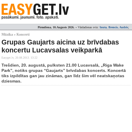
Pirmdiena, 10.Augusts 2026.
» Vārdadienas svin:
Inuta, Brencis, Audris
;
Mūzika » Koncerti
Grupas Gaujarts aicina uz brīvdabas
koncertu Lucavsalas veikparkā
Easyget.lv,
20.08.2013. 13:22
Trešdien, 20. augustā, pulksten 21.00 Lucavsalā, „Riga Wake
Park”, notiks grupas “Gaujarts” brīvdabas koncerts. Koncertā
tiks izpildītas gan jau zināmas, gan līdz šim vēl neatskaņotas
dziesmas.