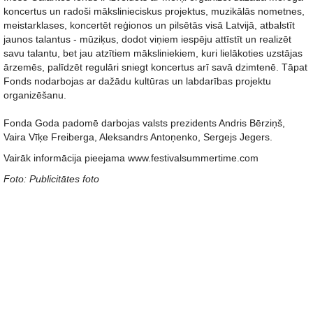
koncertus un radoši mākslinieciskus projektus, muzikālās nometnes,
meistarklases, koncertēt reģionos un pilsētās visā Latvijā, atbalstīt
jaunos talantus - mūziķus, dodot viņiem iespēju attīstīt un realizēt
savu talantu, bet jau atzītiem māksliniekiem, kuri lielākoties uzstājas
ārzemēs, palīdzēt regulāri sniegt koncertus arī savā dzimtenē. Tāpat
Fonds nodarbojas ar dažādu kultūras un labdarības projektu
organizēšanu.
Fonda Goda padomē darbojas valsts prezidents Andris Bērziņš,
Vaira Vīķe Freiberga, Aleksandrs Antoņenko, Sergejs Jegers.
Vairāk informācija pieejama www.festivalsummertime.com
Foto: Publicitātes foto