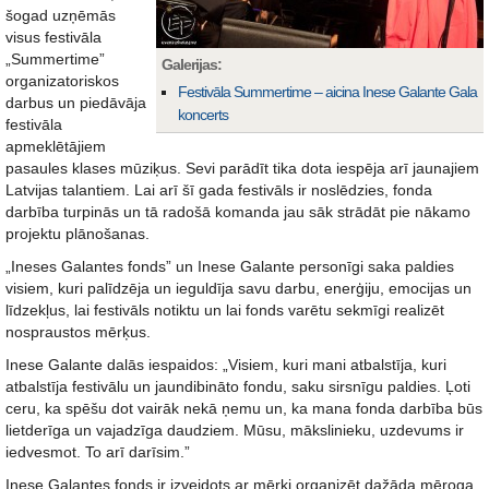
šogad uzņēmās
visus festivāla
„Summertime”
Galerijas:
organizatoriskos
Festivāla Summertime – aicina Inese Galante Gala
darbus un piedāvāja
koncerts
festivāla
apmeklētājiem
pasaules klases mūziķus. Sevi parādīt tika dota iespēja arī jaunajiem
Latvijas talantiem. Lai arī šī gada festivāls ir noslēdzies, fonda
darbība turpinās un tā radošā komanda jau sāk strādāt pie nākamo
projektu plānošanas.
„Ineses Galantes fonds” un Inese Galante personīgi saka paldies
visiem, kuri palīdzēja un ieguldīja savu darbu, enerģiju, emocijas un
līdzekļus, lai festivāls notiktu un lai fonds varētu sekmīgi realizēt
nospraustos mērķus.
Inese Galante dalās iespaidos: „Visiem, kuri mani atbalstīja, kuri
atbalstīja festivālu un jaundibināto fondu, saku sirsnīgu paldies. Ļoti
ceru, ka spēšu dot vairāk nekā ņemu un, ka mana fonda darbība būs
lietderīga un vajadzīga daudziem. Mūsu, mākslinieku, uzdevums ir
iedvesmot. To arī darīsim.”
Inese Galantes fonds ir izveidots ar mērķi organizēt dažāda mēroga