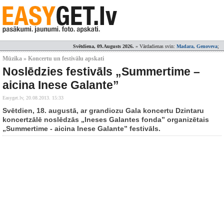
Svētdiena, 09.Augusts 2026.
» Vārdadienas svin:
Madara, Genoveva
;
Mūzika » Koncertu un festivālu apskati
Noslēdzies festivāls „Summertime –
aicina Inese Galante”
Easyget.lv,
20.08.2013. 15:33
Svētdien, 18. augustā, ar grandiozu Gala koncertu Dzintaru
koncertzālē noslēdzās „Ineses Galantes fonda” organizētais
„Summertime - aicina Inese Galante” festivāls.