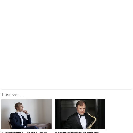
Lasi vēl...
Summertime – aicina Inese
Pasaulslavenais džezmens