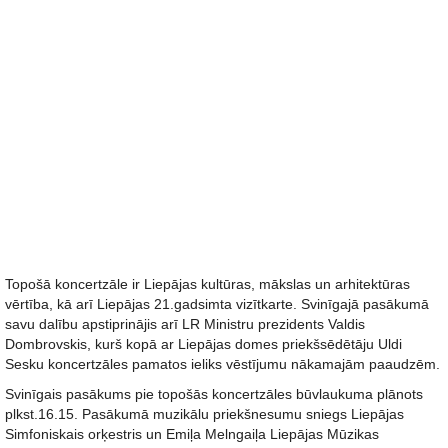
Topošā koncertzāle ir Liepājas kultūras, mākslas un arhitektūras
vērtība, kā arī Liepājas 21.gadsimta vizītkarte. Svinīgajā pasākumā
savu dalību apstiprinājis arī LR Ministru prezidents Valdis
Dombrovskis, kurš kopā ar Liepājas domes priekšsēdētāju Uldi
Sesku koncertzāles pamatos ieliks vēstījumu nākamajām paaudzēm.
Svinīgais pasākums pie topošās koncertzāles būvlaukuma plānots
plkst.16.15. Pasākumā muzikālu priekšnesumu sniegs Liepājas
Simfoniskais orķestris un Emiļa Melngaiļa Liepājas Mūzikas