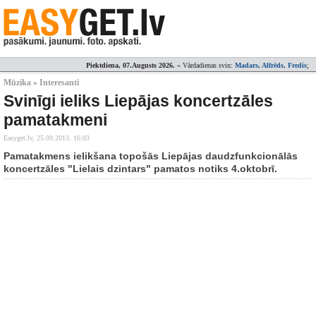
Piektdiena, 07.Augusts 2026.
» Vārdadienas svin:
Madars, Alfrēds, Fredis
;
Mūzika » Interesanti
Svinīgi ieliks Liepājas koncertzāles
pamatakmeni
Easyget.lv,
25.09.2013. 16:03
Pamatakmens ielikšana topošās Liepājas daudzfunkcionālās
koncertzāles "Lielais dzintars" pamatos notiks 4.oktobrī.