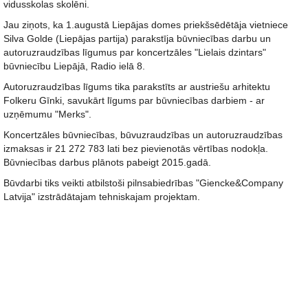
vidusskolas skolēni.
Jau ziņots, ka 1.augustā Liepājas domes priekšsēdētāja vietniece
Silva Golde (Liepājas partija) parakstīja būvniecības darbu un
autoruzraudzības līgumus par koncertzāles "Lielais dzintars"
būvniecību Liepājā, Radio ielā 8.
Autoruzraudzības līgums tika parakstīts ar austriešu arhitektu
Folkeru Gīnki, savukārt līgums par būvniecības darbiem - ar
uzņēmumu "Merks".
Koncertzāles būvniecības, būvuzraudzības un autoruzraudzības
izmaksas ir 21 272 783 lati bez pievienotās vērtības nodokļa.
Būvniecības darbus plānots pabeigt 2015.gadā.
Būvdarbi tiks veikti atbilstoši pilnsabiedrības "Giencke&Company
Latvija" izstrādātajam tehniskajam projektam.