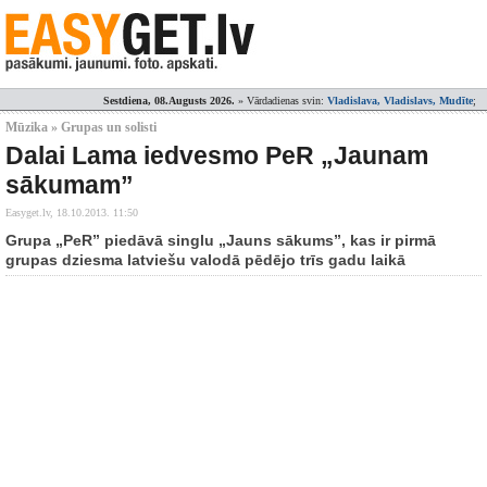
Sestdiena, 08.Augusts 2026.
» Vārdadienas svin:
Vladislava, Vladislavs, Mudīte
;
Mūzika » Grupas un solisti
Dalai Lama iedvesmo PeR „Jaunam
sākumam”
Easyget.lv,
18.10.2013. 11:50
Grupa „PeR” piedāvā singlu „Jauns sākums”, kas ir pirmā
grupas dziesma latviešu valodā pēdējo trīs gadu laikā