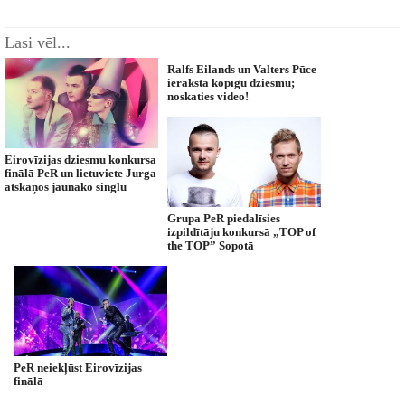
Lasi vēl...
Ralfs Eilands un Valters Pūce
ieraksta kopīgu dziesmu;
noskaties video!
Eirovīzijas dziesmu konkursa
finālā PeR un lietuviete Jurga
atskaņos jaunāko singlu
Grupa PeR piedalīsies
izpildītāju konkursā „TOP of
the TOP” Sopotā
PeR neiekļūst Eirovīzijas
finālā