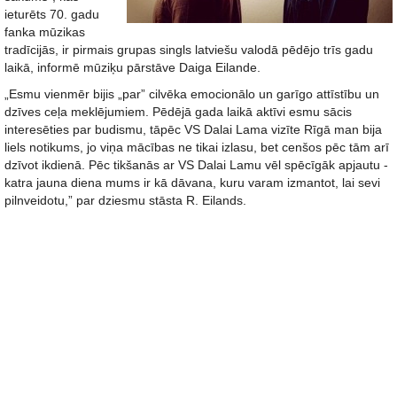
ieturēts 70. gadu
fanka mūzikas
tradīcijās, ir pirmais grupas singls latviešu valodā pēdējo trīs gadu
laikā, informē mūziķu pārstāve Daiga Eilande.
„Esmu vienmēr bijis „par” cilvēka emocionālo un garīgo attīstību un
dzīves ceļa meklējumiem. Pēdējā gada laikā aktīvi esmu sācis
interesēties par budismu, tāpēc VS Dalai Lama vizīte Rīgā man bija
liels notikums, jo viņa mācības ne tikai izlasu, bet cenšos pēc tām arī
dzīvot ikdienā. Pēc tikšanās ar VS Dalai Lamu vēl spēcīgāk apjautu -
katra jauna diena mums ir kā dāvana, kuru varam izmantot, lai sevi
pilnveidotu,” par dziesmu stāsta R. Eilands.