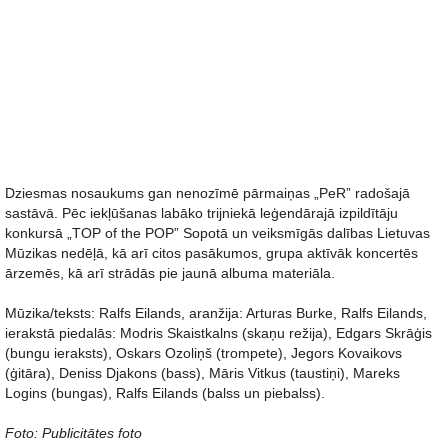
Dziesmas nosaukums gan nenozīmē pārmaiņas „PeR” radošajā
sastāvā. Pēc iekļūšanas labāko trijniekā leģendārajā izpildītāju
konkursā „TOP of the POP” Sopotā un veiksmīgās dalības Lietuvas
Mūzikas nedēļā, kā arī citos pasākumos, grupa aktīvāk koncertēs
ārzemēs, kā arī strādās pie jaunā albuma materiāla.
Mūzika/teksts: Ralfs Eilands, aranžija: Arturas Burke, Ralfs Eilands,
ierakstā piedalās: Modris Skaistkalns (skaņu režija), Edgars Skrāģis
(bungu ieraksts), Oskars Ozoliņš (trompete), Jegors Kovaikovs
(ģitāra), Deniss Djakons (bass), Māris Vitkus (taustiņi), Mareks
Logins (bungas), Ralfs Eilands (balss un piebalss).
Foto: Publicitātes foto