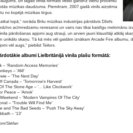
augums, un tagad vinila formāts veido gandrīz vienu procentu
dotās mūzikas daudzuma. Piemēram, 2007.gadā vinils aizņēma
ntu no kopējā mūzikas tirgus.
ir atkal topā,” norāda Britu mūzikas industrijas pārstāvis Džefs
iedzīvo acīmredzamu renesansi un vairs nav tikai kaislīgu melomānu izvē
vinila pārdošanas apjomi aug strauji, un arvien jauni klausītāji atklāj sk
 unikālo skaņu. Tā kā mēs vēl gaidām iznākam Arcade Fire albumu, d
mi vēl augs,” piebilst Teilors.
rdotākie albumi Lielbritānijā vinila plašu formātā:
nk – 'Random Access Memories'
onkeys – 'AM'
wie – 'The Next Day'
f Canada – 'Tomorrow's Harvest'
f The Stone Age – '... Like Clockwork'
r Peace – 'Amok'
Weekend – 'Modern Vampires Of The City'
onal – 'Trouble Will Find Me'
e and The Bad Seeds – 'Push The Sky Away'
bbath – '13'
.com/Stéfan