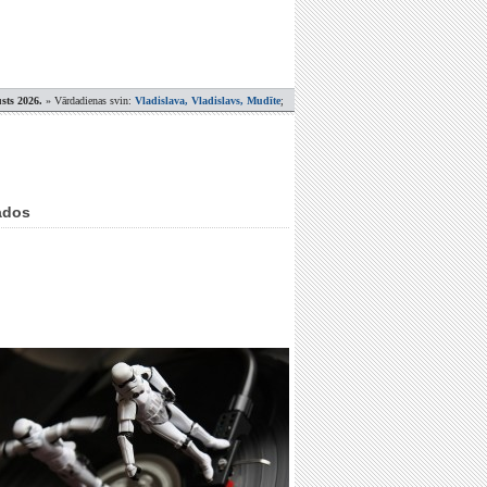
sts 2026.
» Vārdadienas svin:
Vladislava, Vladislavs, Mudīte
;
gados