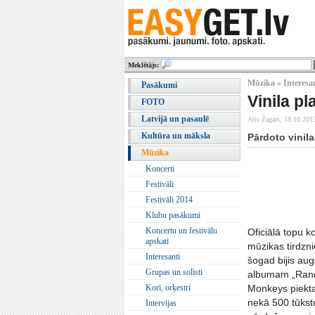
Meklētājs:
Mūzika » Interesa
Pasākumi
Vinila p
FOTO
Latvijā un pasaulē
Atis Žagars,
18.10.201
Kultūra un māksla
Pārdoto vinila
Mūzika
Koncerti
Festivāli
Festivāli 2014
Klubu pasākumi
Koncertu un festivālu
Oficiālā topu 
apskati
mūzikas tirdzni
Interesanti
šogad bijis au
Grupas un solisti
albumam „Rand
Kori, orķestri
Monkeys piekta
nekā 500 tūksto
Intervijas