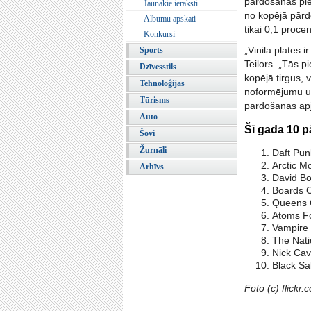
pārdošanas pie
Jaunākie ieraksti
no kopējā pār
Albumu apskati
tikai 0,1 proce
Konkursi
„Vinila plates 
Sports
Teilors. „Tās p
Dzīvesstils
kopējā tirgus, 
Tehnoloģijas
noformējumu un
Tūrisms
pārdošanas apjo
Auto
Šī gada 10 pā
Šovi
Žurnāli
Daft Pu
Arctic M
Arhīvs
David Bo
Boards O
Queens O
Atoms Fo
Vampire 
The Nati
Nick Cav
Black Sa
Foto (c) flickr