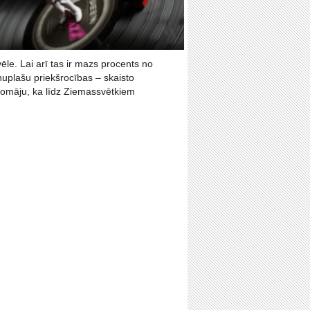
le. Lai arī tas ir mazs procents no
aņuplašu priekšrocības – skaisto
omāju, ka līdz Ziemassvētkiem