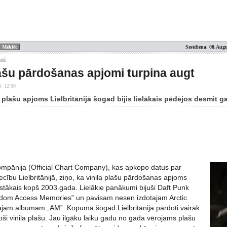
Sestdiena, 08.Augu
nti
lašu pārdošanas apjomi turpina augt
3. 12:00
 plašu apjoms Lielbritānijā šogad bijis lielākais pēdējos desmit 
kompānija (Official Chart Company), kas apkopo datus par
ecību Lielbritānijā, ziņo, ka vinila plašu pārdošanas apjoms
gstākais kopš 2003.gada. Lielākie panākumi bijuši Daft Punk
om Access Memories” un pavisam nesen izdotajam Arctic
jam albumam „AM”. Kopumā šogad Lielbritānijā pārdoti vairāk
ši vinila plašu. Jau ilgāku laiku gadu no gada vērojams plašu