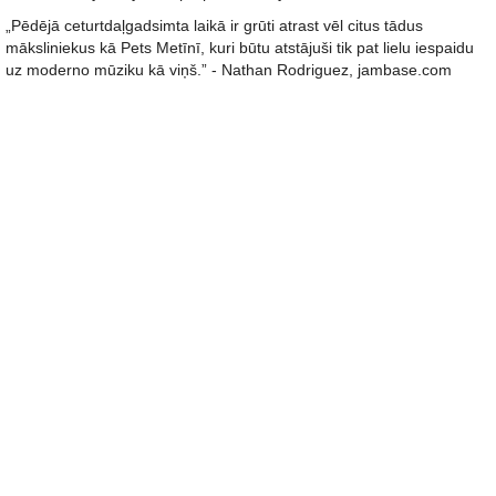
„Pēdējā ceturtdaļgadsimta laikā ir grūti atrast vēl citus tādus
māksliniekus kā Pets Metīnī, kuri būtu atstājuši tik pat lielu iespaidu
uz moderno mūziku kā viņš.” - Nathan Rodriguez, jambase.com