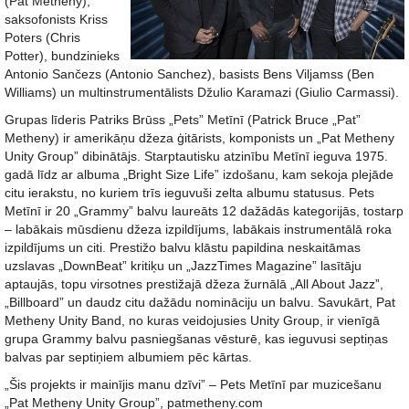
(Pat Metheny),
saksofonists Kriss
Poters (Chris
Potter), bundzinieks
Antonio Sančezs (Antonio Sanchez), basists Bens Viljamss (Ben
Williams) un multinstrumentālists Džulio Karamazi (Giulio Carmassi).
Grupas līderis Patriks Brūss „Pets” Metīnī (Patrick Bruce „Pat”
Metheny) ir amerikāņu džeza ģitārists, komponists un „Pat Metheny
Unity Group” dibinātājs. Starptautisku atzinību Metīnī ieguva 1975.
gadā līdz ar albuma „Bright Size Life” izdošanu, kam sekoja plejāde
citu ierakstu, no kuriem trīs ieguvuši zelta albumu statusus. Pets
Metīnī ir 20 „Grammy” balvu laureāts 12 dažādās kategorijās, tostarp
– labākais mūsdienu džeza izpildījums, labākais instrumentālā roka
izpildījums un citi. Prestižo balvu klāstu papildina neskaitāmas
uzslavas „DownBeat” kritiķu un „JazzTimes Magazine” lasītāju
aptaujās, topu virsotnes prestižajā džeza žurnālā „All About Jazz”,
„Billboard” un daudz citu dažādu nomināciju un balvu. Savukārt, Pat
Metheny Unity Band, no kuras veidojusies Unity Group, ir vienīgā
grupa Grammy balvu pasniegšanas vēsturē, kas ieguvusi septiņas
balvas par septiņiem albumiem pēc kārtas.
„Šis projekts ir mainījis manu dzīvi” – Pets Metīnī par muzicešanu
„Pat Metheny Unity Group”, patmetheny.com