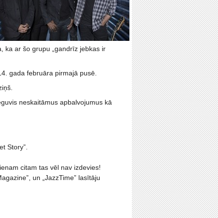
 ka ar šo grupu „gandrīz jebkas ir
014. gada februāra pirmajā pusē.
ziņš.
r ieguvis neskaitāmus apbalvojumus kā
et Story”.
enam citam tas vēl nav izdevies!
Magazine”, un „JazzTime” lasītāju