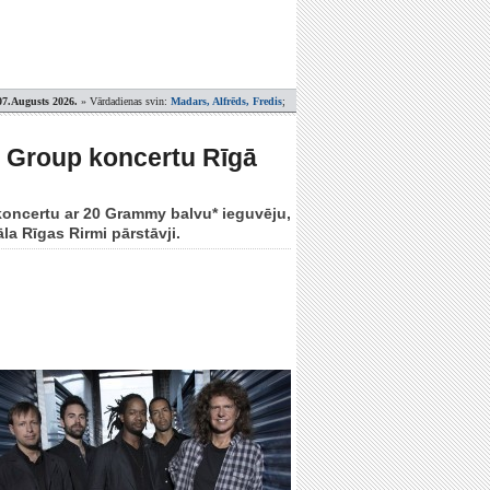
07.Augusts 2026.
» Vārdadienas svin:
Madars, Alfrēds, Fredis
;
y Group koncertu Rīgā
koncertu ar 20 Grammy balvu* ieguvēju,
la Rīgas Rirmi pārstāvji.