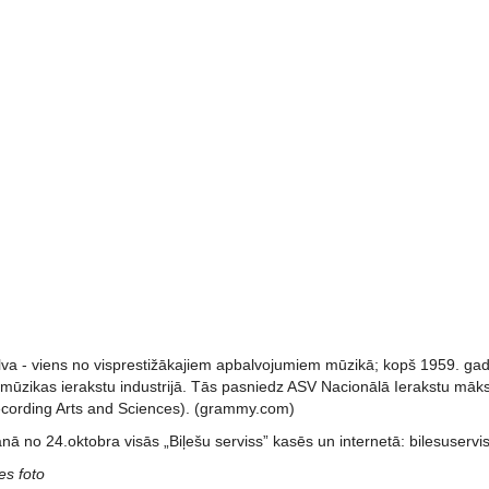
va - viens no visprestižākajiem apbalvojumiem mūzikā; kopš 1959. gada
ūzikas ierakstu industrijā. Tās pasniedz ASV Nacionālā Ierakstu māks
cording Arts and Sciences). (grammy.com)
nā no 24.oktobra visās „Biļešu serviss” kasēs un internetā: bilesuservis
es foto