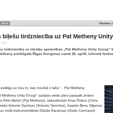
Piektdiena, 
 biļešu tirdzniecība uz Pat Metheny Unit
 10:35
šu tirdzniecība uz mūziķu apvienības „Pat Metheny Unity Group” 
Metheny priekšgalā Rīgas Kongresu namā 26. aprīlī, informē festivā
 atslēga uz visu to, kas mūzikā ir labs.” - Pat Metheny
t Metheny Unity Group” sastāvu veido pieci pasaulē zināmi
sts Pets Metīnī (Pat Metheny), saksofonists Kriss Poters (Chris
inieks Antonio Sančezs (Antonio Sanchez), basists Bens Viljamss
un multi-instrumentālists Džiulio Karamazi (Giulio Carmassi).