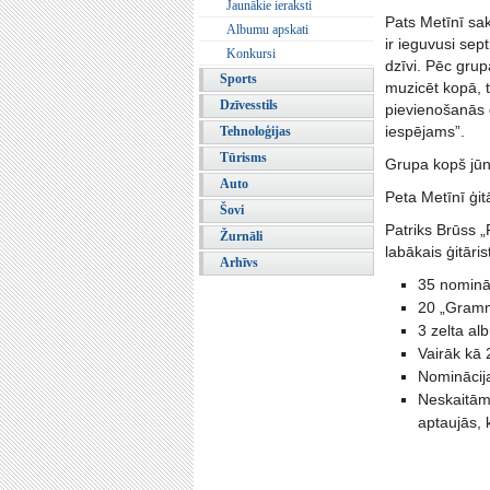
Jaunākie ieraksti
Pats Metīnī sa
Albumu apskati
ir ieguvusi se
Konkursi
dzīvi. Pēc grup
Sports
muzicēt kopā, t
Dzīvesstils
pievienošanās g
iespējams”.
Tehnoloģijas
Tūrisms
Grupa kopš jūni
Auto
Peta Metīnī ģit
Šovi
Patriks Brūss „
Žurnāli
labākais ģitārist
Arhīvs
35 nominā
20 „Gramm
3 zelta al
Vairāk kā 
Nominācij
Neskaitāmi
aptaujās, 