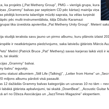
ka, ka projekts („Pat Metheny Group”, PMG – vienīgā grupa, kura
ptiņas „Grammy” balvas par septiņiem CD pēc kārtas) mainīja viņa
as pēdējā koncerta talantīgie mūziķi saprata, ka vēlas turpināt
āpēc pēc multi-instrumentālista, itāļa Džiulio Karamazi
rupai tika izveidota apvienība „Pat Metheny Unity Group”. Metenī saka,
ja studijā ieraksta savu jauno un pirmo albumu, kuru plānots izlaist 2
ārspēle ir neatkārtojams piedzīvojums, saka latviešu ģitārists Mārcis Au
Pets” Metīnī (Patrick Bruce „Pat” Metheny) savas karjeras laikā viņš i
s, tai skaitā:
cijas „Grammy” balvai.
y balvu” ieguvējs.
bumu statusi albumiem „Still Life (Talking)”, „Letter from Home” un „Secr
20 miljons albumu pārdoti visā pasaulē.
as 12 dažādās Grammy balvas kategorijās un uzvaras 10 no tām – nevi
 labākā ģitārista apbalvojumi, tai skaitā „DownBeat”, „Acoustic Guitar 
kā arī no Džeza Asociācijas un „JazzTimes Magazine” ekspertiem.