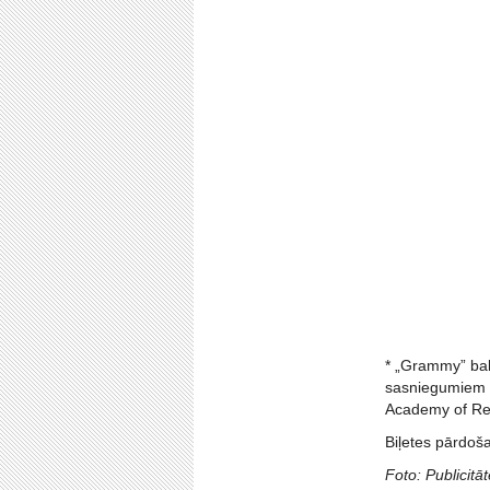
* „Grammy” bal
sasniegumiem m
Academy of Re
Biļetes pārdoša
Foto: Publicitāt