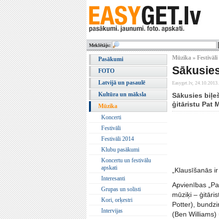
Meklētājs:
Mūzika » Festivāli
Pasākumi
Sākusies
FOTO
Latvijā un pasaulē
Easyget.lv,
24.10.2013.
Kultūra un māksla
Sākusies biļe
ģitāristu Pat 
Mūzika
Koncerti
Festivāli
Festivāli 2014
Klubu pasākumi
Koncertu un festivālu
apskati
„Klausīšanās ir
Interesanti
Apvienības „Pa
Grupas un solisti
mūziķi – ģitāri
Kori, orķestri
Potter), bundz
Intervijas
(Ben Williams) 